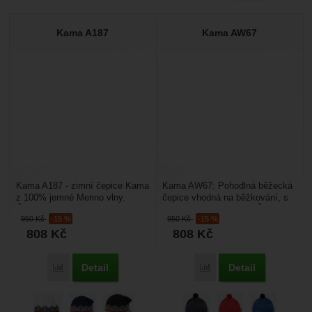
Kama A187
Kama AW67
Kama A187 - zimní čepice Kama
Kama AW67: Pohodlná běžecká
z 100% jemné Merino vlny.
čepice vhodná na běžkování, s
Čepice je zevnitř podšitá
roztomilou bambulkou. Čepice
950
Kč
-15 %
950
Kč
-15 %
fleecovou čelenkou....
má univerzální...
808
Kč
808
Kč
Detail
Detail
Porovnat
Porovnat