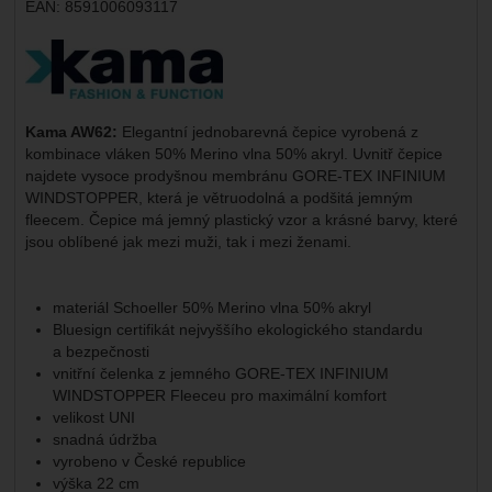
EAN:
8591006093117
Výrobce:
Kama AW62:
Elegantní jednobarevná čepice vyrobená z
kombinace vláken 50% Merino vlna 50% akryl. Uvnitř čepice
najdete vysoce prodyšnou membránu GORE-TEX INFINIUM
WINDSTOPPER, která je větruodolná a podšitá jemným
fleecem. Čepice má jemný plastický vzor a krásné barvy, které
jsou oblíbené jak mezi muži, tak i mezi ženami.
materiál Schoeller 50% Merino vlna 50% akryl
Bluesign certifikát nejvyššího ekologického standardu
a bezpečnosti
vnitřní čelenka z jemného GORE-TEX INFINIUM
WINDSTOPPER Fleeceu pro maximální komfort
velikost UNI
snadná údržba
vyrobeno v České republice
výška 22 cm