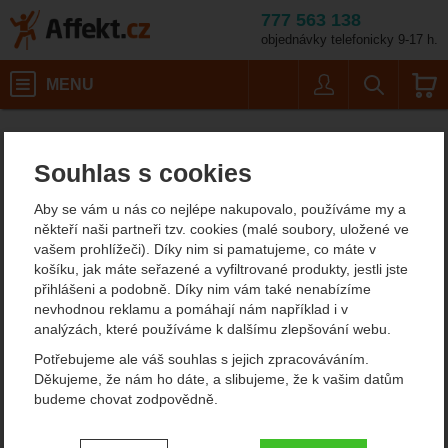
777 563 138
objednávky telefonicky 9-17 h.
Košík
MENU
Uživatel
Vyhledáván
Barva: černá
Pánské outdoorové oblečení
Pánské čepice
Pánské zimní čepice
Affekt.cz
Oblečení
Kama AW62
Souhlas s cookies
Kama AW62
Aby se vám u nás co nejlépe nakupovalo, používáme my a
někteří naši partneři tzv. cookies (malé soubory, uložené ve
vašem prohlížeči). Díky nim si pamatujeme, co máte v
Fotografie
košíku, jak máte seřazené a vyfiltrované produkty, jestli jste
přihlášeni a podobně. Díky nim vám také nenabízíme
nevhodnou reklamu a pomáhají nám například i v
analýzách, které používáme k dalšímu zlepšování webu.
Potřebujeme ale váš souhlas s jejich zpracováváním.
Děkujeme, že nám ho dáte, a slibujeme, že k vašim datům
budeme chovat zodpovědně.
Nastavení souhlasů s kategoriemi