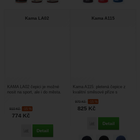
Kama LA02
Kama A115
KAMA LA02 čepici je možné
Kama A115: pletená čepice z
nosit na sport, ale i do města.
kvalitní směsové příze s
Vyrobena je z 50% Merino vlna
vysokým patentem a kšiltem.
970
Kč
-15 %
50% akryl od...
materiál Schoeller 50%...
825
Kč
910
Kč
-15 %
774
Kč
Detail
Porovnat
Detail
Porovnat