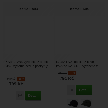
Kama LA03
Kama LA04
KAMA LA03 vyrobená z Merino
KAMA LA04 čepice z nové
vlny. Výborně sedí a poskytuje
kolekce NATURE, vyrobená z
tepelný komfort díky
Merino vlny. Výborně sedí a
930
Kč
-15 %
žebrovanému úpletu. Před...
poskytuje přirozený tepelný...
791
Kč
940
Kč
-15 %
799
Kč
Detail
Porovnat
Detail
Porovnat