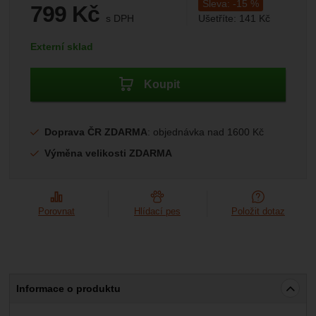
Sleva:
-
15
%
799
Kč
s DPH
Ušetříte:
141
Kč
(
660,33
bez DPH)
Kč
Dostupnost:
Externí sklad
Koupit
Doprava ČR ZDARMA
: objednávka nad 1600 Kč
Výměna velikosti ZDARMA
Porovnat
Hlídací pes
Položit dotaz
Informace o produktu