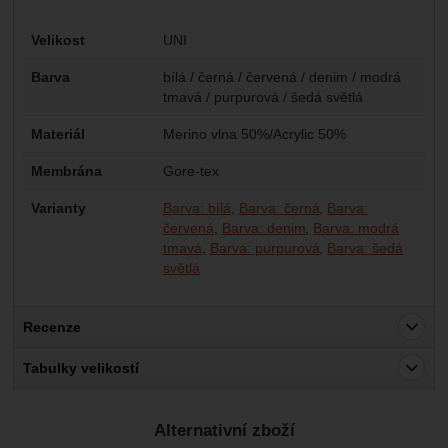
Parametry
Velikost
UNI
Barva
bílá / černá / červená / denim / modrá
tmavá / purpurová / šedá světlá
Materiál
Merino vlna 50%/Acrylic 50%
Membrána
Gore-tex
Varianty
Barva: bílá
Barva: černá
Barva:
červená
Barva: denim
Barva: modrá
tmavá
Barva: purpurová
Barva: šedá
světlá
Recenze
Pro vkládání recenzí je nutné se přihlásit.
Tabulky velikostí
Recenze
Alternativní zboží
Nebyla přidána žádná recenze.