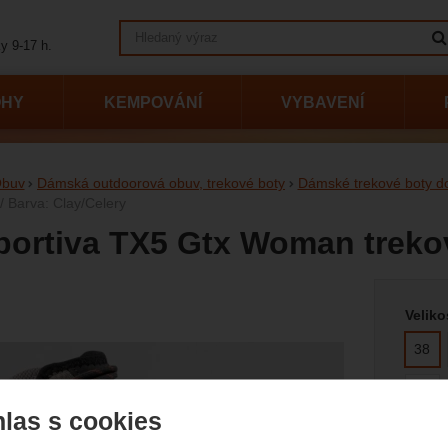
Vyhledávání
y 9-17 h.
OHY
KEMPOVÁNÍ
VYBAVENÍ
buv
Dámská outdoorová obuv, trekové boty
Dámské trekové boty do 
 / Barva: Clay/Celery
portiva TX5 Gtx Woman treko
Vyberte
afie
Veliko
38
42
las s cookies