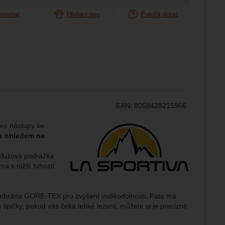
ožní
.
epšovat
orovnat
Hlídací pes
Položit dotaz
ampaní.
ránek.
že
EAN:
8058428215966
brazit
stran.
Výrobce:
pro nástupy ke
s ohledem na
skluzová podrážka
a s nižší tuhostí
membrána GORE-TEX pro zvýšení voděodolnosti. Pata má
o špičky, pokud vás čeká lehké lezení, můžete si je precizně