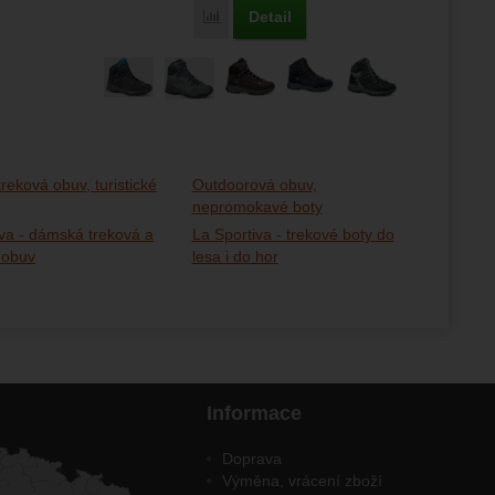
Detail
Porovnat
eková obuv, turistické
Outdoorová obuv,
nepromokavé boty
iva - dámská treková a
La Sportiva - trekové boty do
á obuv
lesa i do hor
Informace
Doprava
Výměna, vrácení zboží