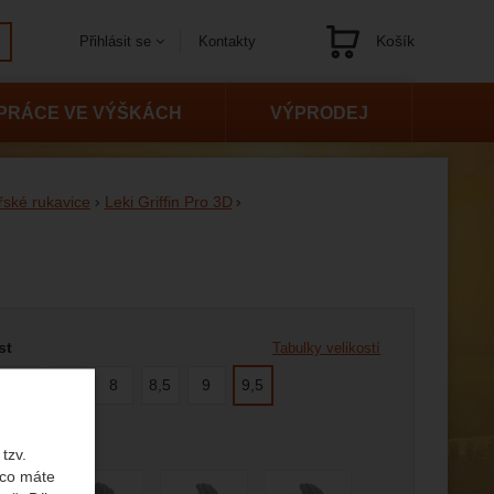
Košík
Kontakty
Přihlásit se
Navigace
PRÁCE VE VÝŠKÁCH
VÝPRODEJ
řské rukavice
Leki Griffin Pro 3D
 variantu
st
Tabulky velikostí
10,5
11
8
8,5
9
9,5
tzv.
 co máte