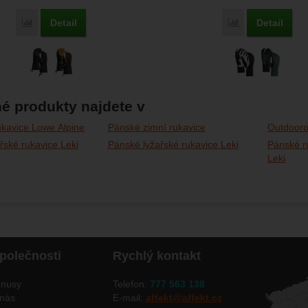
Detail
Detail
Porovnat
Porovnat
é produkty najdete v
ukavice Lowe Alpine
Pánské zimní rukavice
Outdooro
řské rukavice Leki
Pánské lyžařské rukavice Leki
Pánské r
Leki
polečnosti
Rychlý kontakt
nusy
Telefon:
777 563 138
nás
E-mail:
affekt@affekt.cz