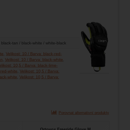
 black-tan / black-white / white-black
te
Velikost: 10 / Barva: black-red-
an
Velikost: 10 / Barva: black-white
elikost: 10,5 / Barva: black-lime-
-red-white
Velikost: 10,5 / Barva:
lack-white
Velikost: 10,5 / Barva:
ack-lime-white
ack-red-white
ack-tan
ack-white
ite-black
ck-lime-white
ck-red-white
ck-tan
ck-white
te-black
lack-lime-white
lack-red-white
lack-tan
lack-white
hite-black
ck-lime-white
ck-red-white
ck-tan
ck-white
te-black
lack-lime-white
lack-red-white
lack-tan
lack-white
hite-black
Porovnat alternativní produkty
Ortovox Freeride Glove M