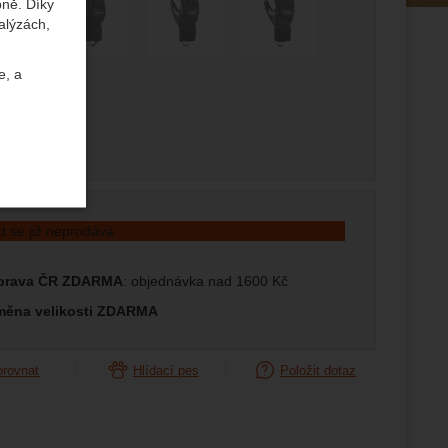
bně. Díky
alýzách,
edující
e, a
t se již neprodává.
uktů a
prava ČR ZDARMA
: objednávka nad 1600 Kč
ste se s
měna velikosti ZDARMA
orovnat
Hlídací pes
Položit dotaz
žeme si
ožní
.
epšovat