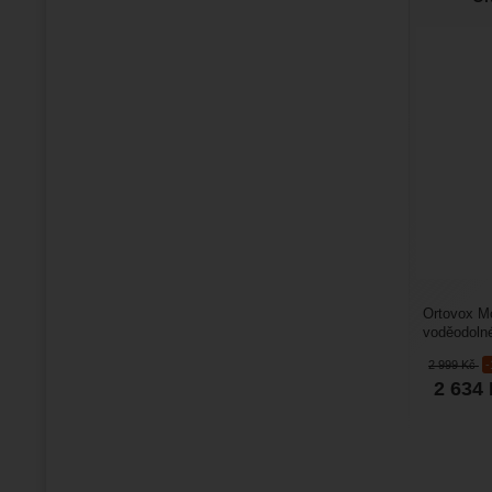
Ortovox Mo
voděodolné
membrány S
2 999
Kč
2 634