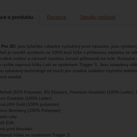
brazit
kies nám umožňují měření výkonu našeho webu i našich reklamních k
ace o produktu
Recenze
Tabulky velikostí
omocí určujeme počet návštěv a zdroje návštěv našich internetových st
.
ngové
-
abychom vás neobtěžovali nevhodnou reklamou
tingové
kaná pomocí těchto cookies zpracováváme souhrnně a anonymně, tak
eno
chopni identifikovat konkrétní uživatele našeho webu.
n Pro 3D:
jsou lyžařské rukavice vyztužený proti nárazům, jsou vyroben
brazit
gové cookies používáme my nebo naši partneři, abychom vám mohli zo
 Dlaň je rovněž vyrobena ze 100% kozí kůže s přídavnou záplatou ze sil
bsahy nebo reklamy jak na našich stránkách, tak na stránkách třetích 
ohodlné nošení a zároveň vysokou úroveň přilnavosti na hole. Rukavice 
u rychle zapnout hůlky Leki se systémem Trigger S. Jsou zatepleny v
ou vybaveny technologií mf touch pro snadné ovládání chytrého telefonu
vice sundat.
oftshell (92% Polyester, 8% Elastan), Premium Goatskin (100% Leder
ium Goatskin (100% Leder)
imaLoft® Gold (100% polyester)
icro Bemberg (100% Polyester)
etu ruky
stů EVA
ná proti klouzání
řipnutí hůlek se systémem Trigger S