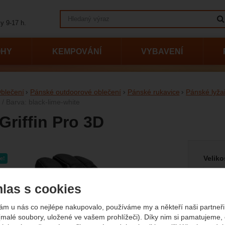
Vyhledávání
y 9-17 h.
OHY
KEMPOVÁNÍ
VYBAVENÍ
blečení
Pánské outdoorové oblečení
Pánské rukavice
Pánské lyža
5 / Barva: black-lime-white
Griffin Pro 3D
Vyberte
afie
Veliko
e!
10
las s cookies
Barva
ám u nás co nejlépe nakupovalo, používáme my a někteří naši partneři 
(malé soubory, uložené ve vašem prohlížeči). Díky nim si pamatujeme,