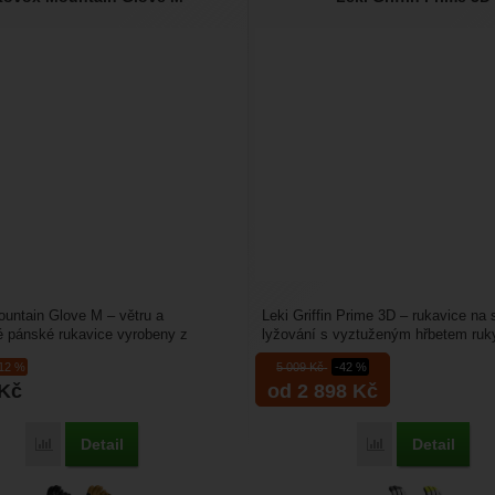
untain Glove M – větru a
Leki Griffin Prime 3D – rukavice na
 pánské rukavice vyrobeny z
lyžování s vyztuženým hřbetem ruky
ympatex, která zajistí...
nárazům a chrániči...
-12 %
5 009
Kč
-42 %
Kč
od 2 898
Kč
Detail
Detail
Porovnat
Porovnat