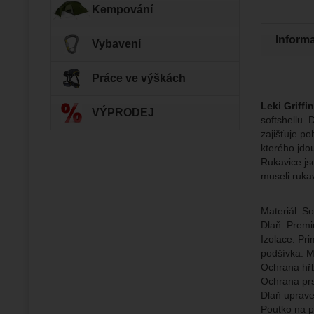
Kempování
Zo
Tyto coo
Inform
Vybavení
Jejich p
Marketi
Marke
Data zís
Povol
Práce ve výškách
nejsme s
Leki Griffi
VÝPRODEJ
Zo
Marketin
softshellu.
vhodné o
zajišťuje p
kterého jdo
Rukavice js
museli ruka
Materiál: S
Dlaň: Prem
Izolace: Pr
podšívka: M
Ochrana hřb
Ochrana pr
Dlaň uprave
Poutko na p