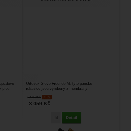
 sjezdové
Ortovox Glove Freeride M: tyto pánské
 proti
rukavice jsou vyrobeny z membrány
Sympatex, která zajistí dokonalou...
3 599
Kč
-15 %
3 059
Kč
Detail
Porovnat