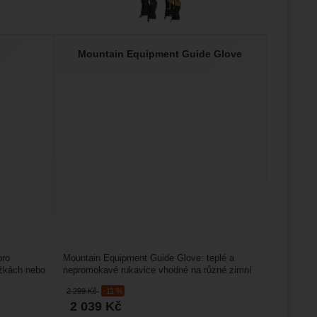
M
Mountain Equipment Guide Glove
pro
Mountain Equipment Guide Glove: teplé a
ěžkách nebo
nepromokavé rukavice vhodné na různé zimní
sporty, vysokohorskou...
2 299
Kč
-11 %
2 039
Kč