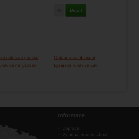
Detail
Porovnat
vé oblečení pánské
Outdoorové oblečení
ukavice na lyžování
Lyžařské rukavice Leki
Informace
Doprava
Výměna, vrácení zboží