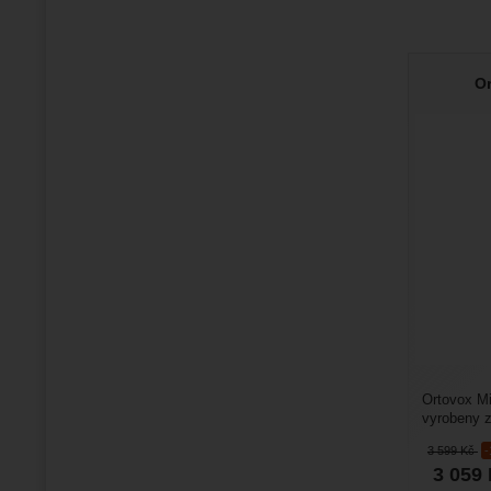
Or
Ortovox Mi
vyrobeny z
dokonalou 
3 599
Kč
3 059