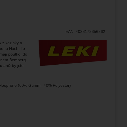
ampaní.
ránek.
že
EAN:
4028173356362
Výrobce:
y z kozinky a
brazit
ikonu Nash. To
stran.
mají poutko, do
láknem Bemberg.
 aniž by jste
), Neoprene (60% Gummi, 40% Polyester)