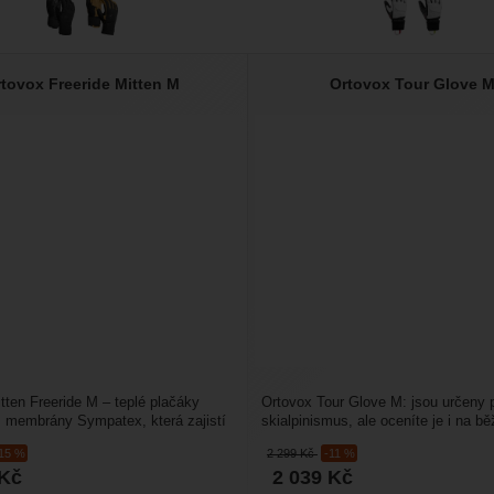
tovox Freeride Mitten M
Ortovox Tour Glove 
tten Freeride M – teplé plačáky
Ortovox Tour Glove M: jsou určeny 
 membrány Sympatex, která zajistí
skialpinismus, ale oceníte je i na b
ochranu...
při jiných aktivitách....
-15 %
2 299
Kč
-11 %
Kč
2 039
Kč