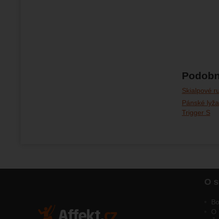
Podobn
Skialpové r
Pánské lyža
Trigger S
O s
Bo
O 