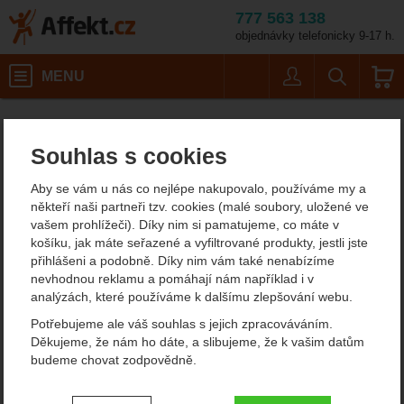
777 563 138
objednávky telefonicky 9-17 h.
Košík
MENU
Uživatel
Vyhledáván
Lifesystems First Aid Dry Bag 2 
Turistické potřeby
Affekt.cz
Vybavení
Lékárničky
Souhlas s cookies
Lifesystems First Aid Dry
Aby se vám u nás co nejlépe nakupovalo, používáme my a
Bag 2 L
někteří naši partneři tzv. cookies (malé soubory, uložené ve
vašem prohlížeči). Díky nim si pamatujeme, co máte v
košíku, jak máte seřazené a vyfiltrované produkty, jestli jste
přihlášeni a podobně. Díky nim vám také nenabízíme
Fotografie
nevhodnou reklamu a pomáhají nám například i v
analýzách, které používáme k dalšímu zlepšování webu.
Potřebujeme ale váš souhlas s jejich zpracováváním.
Děkujeme, že nám ho dáte, a slibujeme, že k vašim datům
budeme chovat zodpovědně.
Nastavení souhlasů s kategoriemi