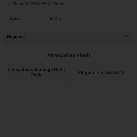
Rozměr: 330x180x128mm
Parametry
Váha
500 g
Recenze
Pro vkládání recenzí je nutné se přihlásit.
Alternativní zboží
Recenze
Lifesystems Bandage Refill
Nebyla přidána žádná recenze.
Pinguin First Aid Kit S
Pack