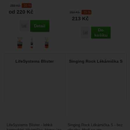
vhodný pro vysokohorskou
zápalky 8/ zavírací špendlík
259
Kč
-15 %
turistiku, lezení a...
2x2/ obvaz9/ gumička...
od 220
Kč
250
Kč
-15 %
213
Kč
Detail
Porovnat
Do
Porovnat
košíku
LifeSystems Blister
Singing Rock Lékárnička S
LifeSystems Blister - lehká
Singing Rock Lékárnička S - bez