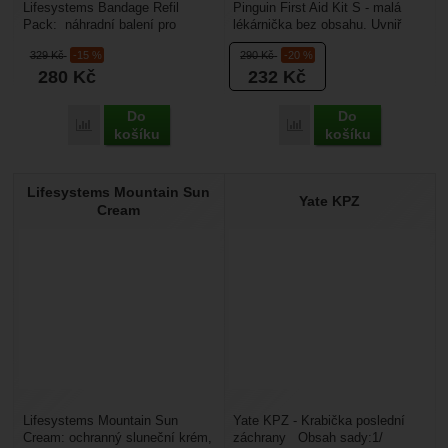
Lifesystems Bandage Refil
Pinguin First Aid Kit S - malá
Pack: náhradní balení pro
lékárnička bez obsahu. Uvniř
lékárničky Lifesystems.
jsou síťované přepážky pro
329
Kč
-15 %
290
Kč
-20 %
obsahuje:6× zavírací...
oddělení uloženého...
280
Kč
232
Kč
Do
Do
Porovnat
Porovnat
košíku
košíku
Lifesystems Mountain Sun
Yate KPZ
Cream
Lifesystems Mountain Sun
Yate KPZ - Krabička poslední
Cream: ochranný sluneční krém,
záchrany Obsah sady:1/