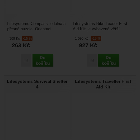
Lifesystems Compass: odolná a
Lifesystems Bike Leader First
přesná buzola. Orientaci
Aid Kit: je vybavená větší
usnadňují zvýrazněné
lékárnička speciálně navržená
309
Kč
-15 %
1 090
Kč
-15 %
luminiscenční značky, čitelné...
pro ošetření úrazů...
263
Kč
927
Kč
Do
Do
Přidat 'Lifesystems Compass' k porovnání
Přidat 'Lifesystems Bike 
košíku
košíku
Lifesystems Survival Shelter
Lifesystems Traveller First
4
Aid Kit