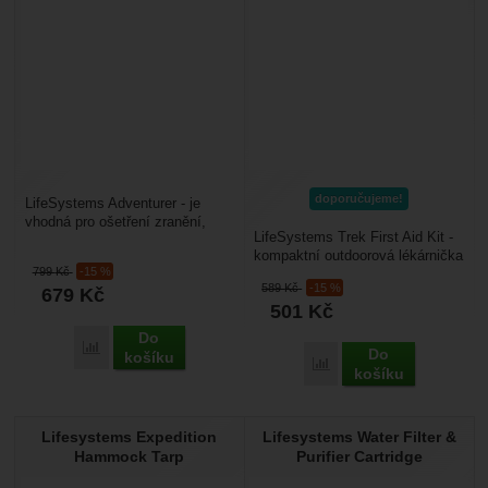
doporučujeme!
LifeSystems Adventurer - je
vhodná pro ošetření zranění,
LifeSystems Trek First Aid Kit -
která vzniknou během vašeho
kompaktní outdoorová lékárnička
pobytu v přírodě,...
799
Kč
-15 %
vhodná pro cestování,
589
Kč
-15 %
679
Kč
outdoorové sporty...
501
Kč
Do
Přidat 'LifeSystems Adventurer' k porovnání
Do
košíku
Přidat 'LifeSystems Trek
košíku
Lifesystems Expedition
Lifesystems Water Filter &
Hammock Tarp
Purifier Cartridge