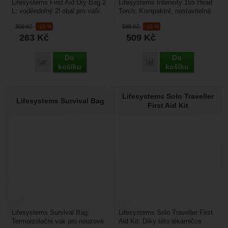
Lifesystems First Aid Dry Bag 2
Lifesystems Intensity 155 Head
L: voděodolný 2l obal pro vaši
Torch: Kompaktní, nastavitelná
lékárničku s ohrnovacím horním
svítilna pro všechny sportovní
309
Kč
-15 %
599
Kč
-15 %
uzavíráním....
aktivity,...
263
Kč
509
Kč
Do
Do
Přidat 'Lifesystems First Aid Dry Bag 2 L' k porovnání
Přidat 'Lifesystems Inte
košíku
košíku
Lifesystems Solo Traveller
Lifesystems Survival Bag
First Aid Kit
Lifesystems Survival Bag:
Lifesystems Solo Traveller First
Termoizolační vak pro nouzové
Aid Kit: Díky této lékárničce