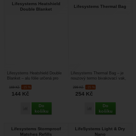
Lifesystems Heatshield
Lifesystems Thermal Bag
Double Blanket
Lifesystems Heatshield Double
Lifesystems Thermal Bag – je
Blanket – alu fólie určená pro
nouzový termo bivakovací vak,
nouzové bivakování, ochranu až
který je vyrobený z pokoveného
169
Kč
-15 %
299
Kč
-15 %
dvou zraněných...
polyesteru,...
144
Kč
254
Kč
Do
Do
Přidat 'Lifesystems Heatshield Double Blanket' k porovnání
Přidat 'Lifesystems Ther
košíku
košíku
Lifesystems Stormproof
LifeSystems Light & Dry
Matches Refills
Nano