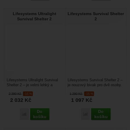
Lifesystems Ultralight
Lifesystems Survival Shelter
Survival Shelter 2
2
Lifesystems Ultralight Survival
Lifesystems Survival Shelter 2 –
Shelter 2 – je velmi lehký a
je nouzový bivak pro dvě osoby.
sbalitelný nouzový bivak pro 2
Je určený pro nouzové
2 390
Kč
-15 %
1 290
Kč
-15 %
osoby. Je...
bivakování, ochranu...
2 032
Kč
1 097
Kč
Do
Do
Přidat 'Lifesystems Ultralight Survival Shelter 2' k porovnání
Přidat 'Lifesystems Survi
košíku
košíku