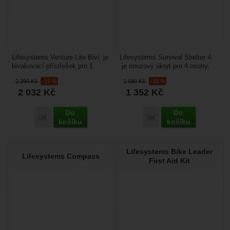
Lifesystems Venture Lite Bivi: je
Lifesystems Survival Shelter 4:
bivakovací přístřešek pro 1
je nouzový úkryt pro 4 osoby,
osobu s vodním sloupcem 11
který se dá využít i při
2 390
Kč
-15 %
1 590
Kč
-15 %
000 mm a prodyšností...
přestávkách na...
2 032
Kč
1 352
Kč
Do
Do
Přidat 'Lifesystems Venture Lite Bivi' k porovnání
Přidat 'Lifesystems Survi
košíku
košíku
Lifesystems Bike Leader
Lifesystems Compass
First Aid Kit