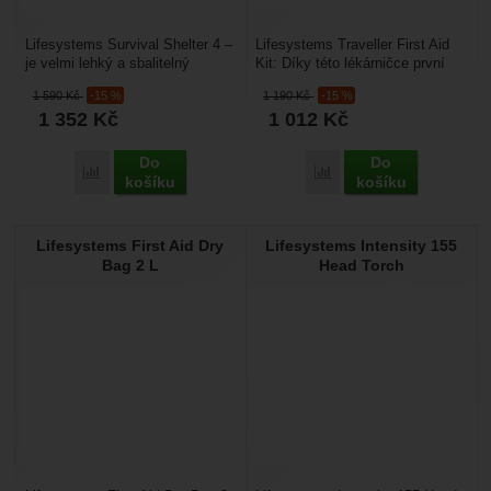
Lifesystems Survival Shelter 4 –
Lifesystems Traveller First Aid
je velmi lehký a sbalitelný
Kit: Díky této lékárničce první
nouzový bivak pro 4 osoby. Je
pomoci si budete moci při
1 590
Kč
-15 %
1 190
Kč
-15 %
určený pro...
turistice a...
1 352
Kč
1 012
Kč
Do
Do
Přidat 'Lifesystems Survival Shelter 4' k porovnání
Přidat 'Lifesystems Trave
košíku
košíku
Lifesystems First Aid Dry
Lifesystems Intensity 155
Bag 2 L
Head Torch