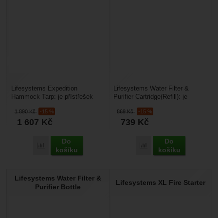
Lifesystems Expedition
Lifesystems Water Filter &
Hammock Tarp: je přístřešek
Purifier Cartridge(Refill): je
3x2 m pro rychlé zbudování
náhradní filtr pro systém
1 890
Kč
-15 %
869
Kč
-15 %
potřebného zázemí před...
Lifesystems...
1 607
Kč
739
Kč
Do
Do
Přidat 'Lifesystems Expedition Hammock Tarp' k porovnání
Přidat 'Lifesystems Water
košíku
košíku
Lifesystems Water Filter &
Lifesystems XL Fire Starter
Purifier Bottle