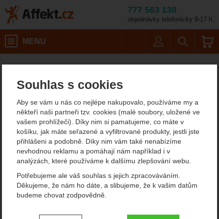
777 563 138
objednávky telefonicky 9-17 h.
Košík
MENU
Uživatel
Vyhledáván
Lifesystems
Affekt.cz
Výrobci
Souhlas s cookies
Lifesystems
Aby se vám u nás co nejlépe nakupovalo, používáme my a
V naší nabídce pro vás máme turistické a kempingové potřeby
někteří naši partneři tzv. cookies (malé soubory, uložené ve
Lifesystems. Jedná se o lékárničky, potřeby pro přežití v přírodě,
vašem prohlížeči). Díky nim si pamatujeme, co máte v
účinné repelenty do tropických krajin, moskytiéry a další věci,
košíku, jak máte seřazené a vyfiltrované produkty, jestli jste
které na svých cestách můžete potřebovat.
přihlášeni a podobně. Díky nim vám také nenabízíme
nevhodnou reklamu a pomáhají nám například i v
analýzách, které používáme k dalšímu zlepšování webu.
Filtrování podle parametrů
Potřebujeme ale váš souhlas s jejich zpracováváním.
CENA (KČ)
Děkujeme, že nám ho dáte, a slibujeme, že k vašim datům
EXTRA
Od
Podle
budeme chovat zodpovědně.
Nejzajímavější
Nejlevnější
Nejdražší
Doporučujeme
nejprodávanějších
dostupnosti
Nastavení souhlasů s kategoriemi
-
Kč