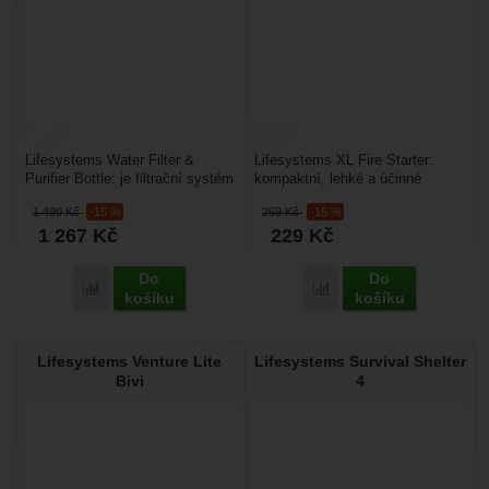
Lifesystems Water Filter &
Lifesystems XL Fire Starter:
Purifier Bottle: je filtrační systém
kompaktní, lehké a účinné
vody navržený speciálně pro
křesadlo s velmi jednoduchým
1 490
Kč
-15 %
269
Kč
-15 %
cestovatele....
použitím. XL Fire...
1 267
Kč
229
Kč
Do
Do
Přidat 'Lifesystems Water Filter &amp; Purifier Bottle' k por
Přidat 'Lifesystems XL Fi
košíku
košíku
Lifesystems Venture Lite
Lifesystems Survival Shelter
Bivi
4