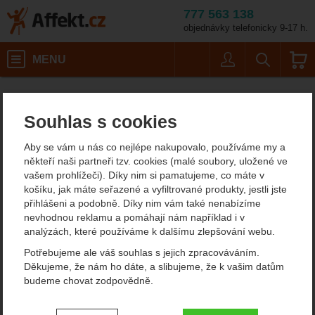
777 563 138
objednávky telefonicky 9-17 h.
Košík
MENU
Uživatel
Vyhledáván
Lifesystems Tick R
Turistické potřeby
Affekt.cz
Vybavení
Repelenty a moskytiéry
Souhlas s cookies
Lifesystems Tick Remover
Aby se vám u nás co nejlépe nakupovalo, používáme my a
Card
někteří naši partneři tzv. cookies (malé soubory, uložené ve
vašem prohlížeči). Díky nim si pamatujeme, co máte v
košíku, jak máte seřazené a vyfiltrované produkty, jestli jste
přihlášeni a podobně. Díky nim vám také nenabízíme
Fotografie
doporučujeme!
nevhodnou reklamu a pomáhají nám například i v
analýzách, které používáme k dalšímu zlepšování webu.
Potřebujeme ale váš souhlas s jejich zpracováváním.
Děkujeme, že nám ho dáte, a slibujeme, že k vašim datům
budeme chovat zodpovědně.
Nastavení souhlasů s kategoriemi