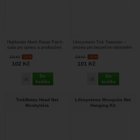
Highlander Mesh Repair Patch:
Lifesystems Tick Tweezers –
sada pro opravu a prodloužení
pinzeta pro bezpečné odstranění
životnosti moskytiér a jakýchkoli
klíštěte. Tvarově navržena tak,
120
Kč
-15 %
119
Kč
-15 %
síťových...
aby účinně...
102
Kč
101
Kč
Do
Do
Porovnat
Porovnat
košíku
košíku
TrekMates Head Net
Lifesystems Mosquito Net
Moskytiéra
Hanging Kit