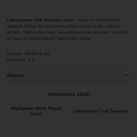
Lifesystems Tick Remover Card
– karta na odstraňování
zapitých klíšťat. Má dva otvory, které zvolíte podle velikosti
klíštěte. Nekroutíte s ním, ale jednoduše ho vypáčíte. Součástí
je i lupa na zkontrolování ošetřeného místa.
Rozměr: 85×54×1 mm
Hmotnost: 6 g
Recenze
Pro vkládání recenzí je nutné se přihlásit.
Alternativní zboží
Recenze
Highlander Mesh Repair
Nebyla přidána žádná recenze.
Lifesystems Tick Tweezers
Patch