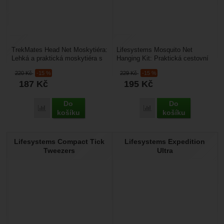
TrekMates Head Net Moskytiéra:
Lifesystems Mosquito Net
Lehká a praktická moskytiéra s
Hanging Kit: Praktická cestovní
jemnou síťovinou (velikost ok
sada doplňků, pro zavěšení vaší
220
Kč
-15 %
229
Kč
-15 %
0,8 mm),...
moskytiéry....
187
Kč
195
Kč
Do
Do
Porovnat
Porovnat
košíku
košíku
Lifesystems Compact Tick
Lifesystems Expedition
Tweezers
Ultra