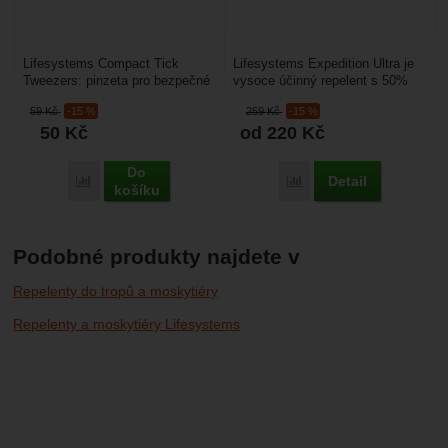
Lifesystems Compact Tick
Lifesystems Expedition Ultra je
Tweezers: pinzeta pro bezpečné
vysoce účinný repelent s 50%
odstranění klíštěte, v
DEET určený do tropických a
59
Kč
-15 %
259
Kč
-15 %
kompaktních rozměrech....
vysoce zamořených...
50
Kč
od 220
Kč
Do
Detail
Porovnat
Porovnat
košíku
Podobné produkty najdete v
Repelenty do tropů a moskytiéry
Repelenty a moskytiéry Lifesystems