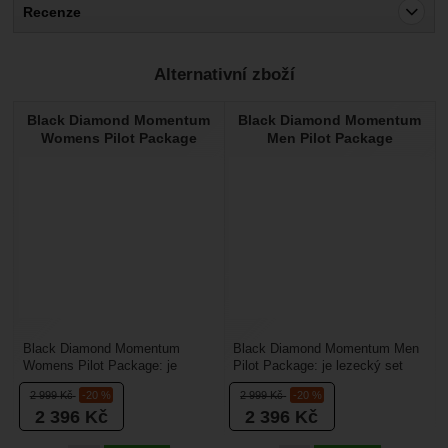
Recenze
Pro vkládání recenzí je nutné se přihlásit.
Alternativní zboží
Recenze
Black Diamond Momentum
Black Diamond Momentum
Nebyla přidána žádná recenze.
Womens Pilot Package
Men Pilot Package
Black Diamond Momentum
Black Diamond Momentum Men
Womens Pilot Package: je
Pilot Package: je lezecký set
dámský horolezecký set vhodný
vhodný pro začátečníky. Jeho
2 999
Kč
-20 %
2 999
Kč
-20 %
pro lezecké nováčky, kteří...
výhodou je, že...
2 396
Kč
2 396
Kč