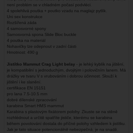
není problém se v chladném počasí podvléci.
4 spolehlivá poutka + poutko vzadu na maglajz pytlík.
Uni sex konstrukce
Rozšířená záda
4 samosvorné spony
Samosvorná spona Slide Bloc buckle
4 poutka na materiál
Nohavičky lze odepnout v zadní části
Hmotnost: 490 g
Jistítko Mammut Crag Light belay
- je lehký kyblík na jištění,
je kompatibilní s jednoduchým, dvojitým i polovičním lanem. Má
drážky ve tvaru V s vrubováním i dobrou účinnost. Slouží k
jištění i ke slanění.
certifikace EN 15151
pro lana 7.5-10.5 mm
dobré dílenské zpracování
karabina Smart HMS mammut
Karabina s plastovým fixátorem polohy. Zkuste se na stěně
rozhlédnout a určitě spatříte jističe, kterému se karabina
během povolování dostala do příčné polohy vzhledem k jistítku.
Jak je tato situace potencionálně nebezpečná, je na snadě.