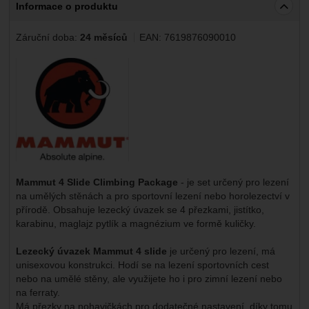
Informace o produktu
Záruční doba:
24 měsíců
EAN:
7619876090010
Výrobce:
Mammut 4 Slide Climbing Package
- je set určený pro lezení
na umělých stěnách a pro sportovní lezení nebo horolezectví v
přírodě. Obsahuje lezecký úvazek se 4 přezkami, jistítko,
karabinu, maglajz pytlík a magnézium ve formě kuličky.
Lezecký úvazek Mammut 4 slide
je určený pro lezení, má
unisexovou konstrukci. Hodí se na lezení sportovních cest
nebo na umělé stěny, ale využijete ho i pro zimní lezení nebo
na ferraty.
Má přezky na nohavičkách pro dodatečné nastavení, díky tomu