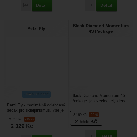
Detail
Detail
Porovnat
Porovnat
Black Diamond Momentum
Petzl Fly
4S Package
ultralehké zboží
Black Diamond Momentum 4S
Package: je lezecký set, který
Petzl Fly - maximálně odlehčený
obsahuje 4 přezkový lezecký
sedák pro skialpinismus. Vše je
úvazek, jistící...
3 199
Kč
-20 %
směřováno k nízké hmotnosti
2 740
Kč
-15 %
2 556
Kč
(120 g)....
2 329
Kč
Detail
Porovnat