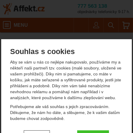
777 563 138
objednávky telefonicky 9-17 h.
Košík
MENU
Uživatel
Vyhledáván
Velikost
Horolezecké vybavení
Horolezecké sedáky
Pánské sedáky
Affekt.cz
Vybavení
Mammut 4 Slide Climbing Package
Souhlas s cookies
Mammut 4 Slide Climbing
Aby se vám u nás co nejlépe nakupovalo, používáme my a
Package
někteří naši partneři tzv. cookies (malé soubory, uložené ve
vašem prohlížeči). Díky nim si pamatujeme, co máte v
košíku, jak máte seřazené a vyfiltrované produkty, jestli jste
přihlášeni a podobně. Díky nim vám také nenabízíme
Fotografie
nevhodnou reklamu a pomáhají nám například i v
analýzách, které používáme k dalšímu zlepšování webu.
Potřebujeme ale váš souhlas s jejich zpracováváním.
Děkujeme, že nám ho dáte, a slibujeme, že k vašim datům
budeme chovat zodpovědně.
Nastavení souhlasů s kategoriemi