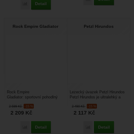
Detail
Porovnat
Rock Empire Gladiator
Petzl Hirundos
Rock Empire
Lezecký úvazek Petzl Hirundos
Gladiator: sportovní pohodlný
Petzl Hirundos je ultralehký a
lezecký sedák s širokým pasem
velmi tenký úvazek určený
2 599
Kč
-15 %
2 490
Kč
-15 %
i nohavičkami a extra
primárně pro sportovní...
2 209
Kč
2 117
Kč
výztuhou...
Detail
Detail
Porovnat
Porovnat