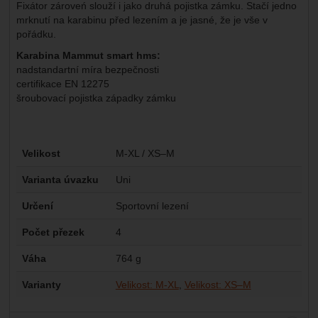
Fixátor zároveń slouží i jako druhá pojistka zámku. Stačí jedno
mrknutí na karabinu před lezením a je jasné, že je vše v
pořádku.
Karabina Mammut smart hms:
nadstandartní míra bezpečnosti
certifikace EN 12275
šroubovací pojistka západky zámku
Parametry
Velikost
M-XL / XS–M
Varianta úvazku
Uni
Určení
Sportovní lezení
Počet přezek
4
Váha
764 g
Varianty
Velikost: M-XL
Velikost: XS–M