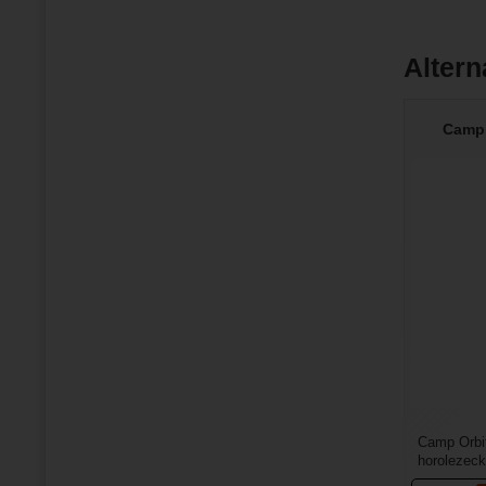
Altern
Camp 
Camp Orbi
horolezec
typ karabi