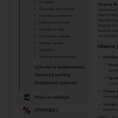
Karabiny
Singing Ro
zapamato
Analyti
Analy
Odsedky, šité smyčky
vycvakávají 
nám zobr
Povol
Mají vynikaj
Friendy a vklíněnce
Set obsahuj
Ledovcové šrouby
Singing Ro
Zo
Borháky a nýty
Tyto coo
snadné cvak
Jejich p
nechtěného o
Ferratové rukavice
Marketi
Marke
Data zís
Povol
Batohy na lano
nejsme s
Hlavní 
Slackline
Nástroje na posilování
Kombino
Zo
Marketin
vhodné o
Horní
Lyžování a skialpinismus
vycva
Turistické potřeby
Spodn
Potápěčské vybavení
a nár
Fixace 
zabraňuj
Práce ve výškách
Vysoká 
karabina
VÝPRODEJ
Délka – 11