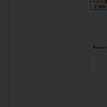
2 890
Kč
2 309
Mammut C