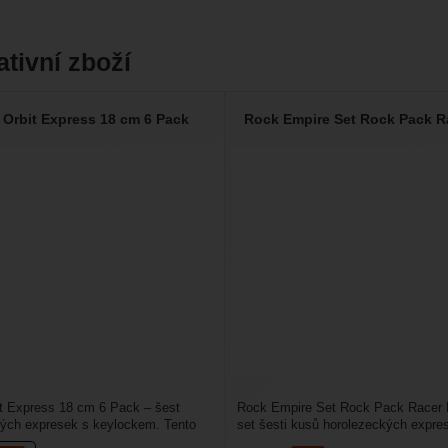
ativní zboží
Orbit Express 18 cm 6 Pack
Rock Empire Set Rock Pack R
t Express 18 cm 6 Pack – šest
Rock Empire Set Rock Pack Racer 
kých expresek s keylockem. Tento
set šesti kusů horolezeckých expre
n s keylockem...
11 cm. Karabiny...