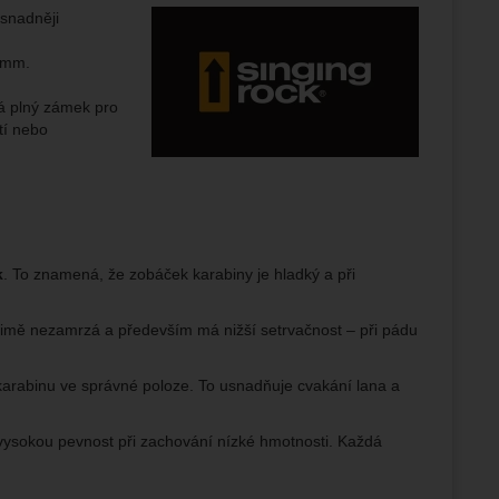
Výrobce:
snadněji
ožní
.
epšovat
6 mm.
á plný zámek pro
ampaní.
tí nebo
ránek.
že
brazit
stran.
k
. To znamená, že zobáček karabiny je hladký a při
zimě nezamrzá a především má nižší setrvačnost – při pádu
 karabinu ve správné poloze. To usnadňuje cvakání lana a
vysokou pevnost při zachování nízké hmotnosti. Každá