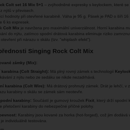
ck Colt set 16 Mix 5+1
– zvýhodněné expresky s keylockem, které se 
vat vaše nastavení, mohou vám pomoci s vyplňováním formulářů, um
cké
-
abychom věděli, jak se na webu chováte, a mohli náš web dále zl
tické
z nýtů v převisech.
azit služby jako je chat a podobně.
eno
ící hodnoty při otevřené karabině. Váha je 95 g. Pásek je PAD o šíři 1
e 6 ks expresek.
ck
Colt Mix
je navržena pro maximální univerzálnost. Horní karabina m
brazit
kies nám umožňují měření výkonu našeho webu i našich reklamních k
ání do nýtu, zatímco spodní drátová karabina eliminuje riziko zamrznu
omocí určujeme počet návštěv a zdroje návštěv našich internetových st
tevření při nárazu o skálu (tzv. "whiplash efekt").
.
ngové
-
abychom vás neobtěžovali nevhodnou reklamou
tingové
kaná pomocí těchto cookies zpracováváme souhrnně a anonymně, tak
eno
chopni identifikovat konkrétní uživatele našeho webu.
přednosti Singing Rock Colt Mix
vané zámky (Mix):
brazit
gové cookies používáme my nebo naši partneři, abychom vám mohli zo
bsahy nebo reklamy jak na našich stránkách, tak na stránkách třetích 
 karabina (Colt Straight):
Má plný rovný zámek s technologií
Keyloc
kávání z nýtu nebo ze sedáku se nikde nezadrhává.
í karabina (Colt Wire):
Má drátový prohnutý zámek. Drát je lehčí, v 
azu karabiny o skálu se zámek sám neotevře.
spodní karabiny:
Součástí je gumový kroužek
Fixit
, který drží spodní
e přetočení karabiny do nebezpečné příčné polohy.
pevnost:
Karabiny jsou kované za horka (hot-forged), což jim dodává 
 je individuálně testována.
 cm