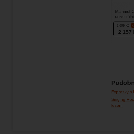
Mammut Cra
univerzáln
sportovní l
2 699
Kč
2 157
Podobn
Expresky s
Singing Roc
lezení