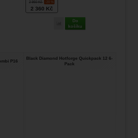
2 950
Kč
-20 %
2 360
Kč
Do
Porovnat
košíku
Black Diamond Hotforge Quickpack 12 6-
ombi P16
Pack