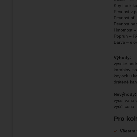
Key Lock ka
Pevnost v p
Pevnost při
Pevnost nap
Hmotnost –
Popruh – P
Barva – elo
Výhody:
vysoké hodn
karabiny js
keylock u ka
drátěné kar
Nevýhody:
vyšší váha 
vyšší cena
Pro koh
Všestran