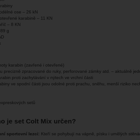
rabiny
odélné ose – 26 kN
 otevřené karabině – 11 KN
říč – 8 KN
 89 g
AD
x
oty karabin (zavřené i otevřené)
ou precizně zpracované do ruky, perforované zámky atd. – aktuálně jed
rabin proti zachytávání v nýtech ve vrchní části
abiny ve spodní části jsou odolné proti prachu, sněhu, menší riziko ne
expreskových setů
o je set Colt Mix určen?
ní sportovní lezci:
Kteří se pohybují na vápně, písku i umělých stěná