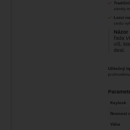
Tradiční
zámky m
Lezci na
cestu vy
Názor 
řada
V
víš, kt
deal.
Užitečný ti
prohnutému 
Paramet
Keylock
Nosnost o
Váha