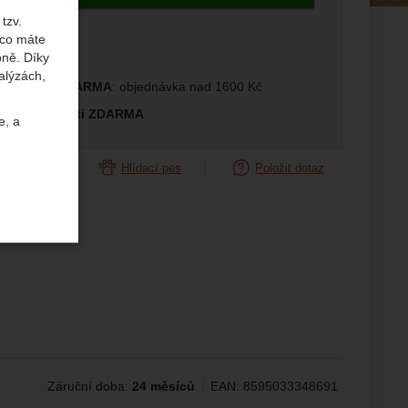
tzv.
 co máte
bně. Díky
alýzách,
prava ČR ZDARMA
: objednávka nad 1600 Kč
měna velikosti ZDARMA
e, a
orovnat
Hlídací pes
Položit dotaz
uktů a
ste se s
Záruční doba:
24 měsíců
EAN:
8595033348691
žeme si