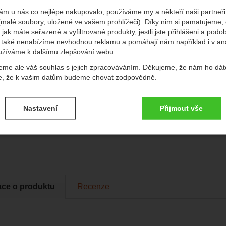
ám u nás co nejlépe nakupovalo, používáme my a někteří naši partneři 
(malé soubory, uložené ve vašem prohlížeči). Díky nim si pamatujeme,
 jak máte seřazené a vyfiltrované produkty, jestli jste přihlášeni a podo
také nenabízíme nevhodnou reklamu a pomáhají nám například i v an
Do
užíváme k dalšímu zlepšování webu.
Vý
eme ale váš souhlas s jejich zpracováváním. Děkujeme, že nám ho dát
e, že k vašim datům budeme chovat zodpovědně.
P
vení souhlasů s kategoriemi cookies
Nastavení
Přijmout vše
.
ké
-
bez těchto cookies náš web nebude fungovat
ické
AKTIVNÍ
brazit
é cookies umožňují váš průchod nákupním košíkem, porovnávání prod
zbytné funkce.
ční a rozšířené funkce
-
abyste nemuseli vše nastavovat znovu a aby
renční a rozšířené funkce
.
li spojit např. pomocí chatu
ace o produktu
Recenze
eno
brazit
to cookies vám práci s naším webem dokážeme ještě zpříjemnit. Doká