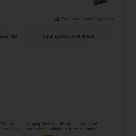
Porovnat alternativní produkty
acer P16
Singing Rock Colt 6Pack
P16 – je
Singing Rock Colt 6Pack – jsou robusní
sek o délce
expresky s keylockem, které se snadněji
vycvakávají z nýtů v převisech.Mají...