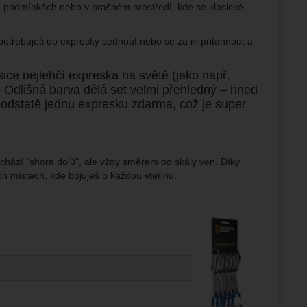
h podmínkách nebo v prašném prostředí, kde se klasické
potřebuješ do expresky sednout nebo se za ni přitáhnout a
sice nejlehčí expreska na světě (jako např.
y. Odlišná barva dělá set velmi přehledný – hned
 podstatě jednu expresku zdarma, což je super
rochází "shora dolů", ale vždy směrem od skály ven. Díky
h místech, kde bojuješ o každou vteřinu.