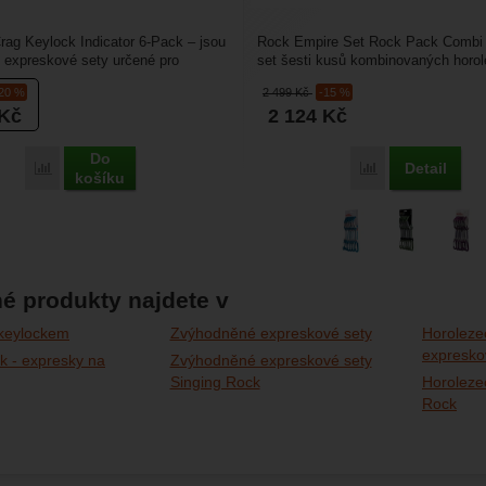
g Keylock Indicator 6-Pack – jsou
Rock Empire Set Rock Pack Combi 
í expreskové sety určené pro
set šesti kusů kombinovaných horo
ezení v...
expresek o délce...
-20 %
2 499
Kč
-15 %
Kč
2 124
Kč
Do
Detail
Porovnat
Porovnat
košíku
é produkty najdete v
 keylockem
Zvýhodněné expreskové sety
Horoleze
expresko
k - expresky na
Zvýhodněné expreskové sety
Singing Rock
Horoleze
Rock