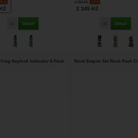
-20 %
2 759
Kč
-15 %
Kč
2 345
Kč
Detail
Detail
Porovnat
Porovnat
rag Keylock Indicator 6-Pack
Rock Empire Set Rock Pack C