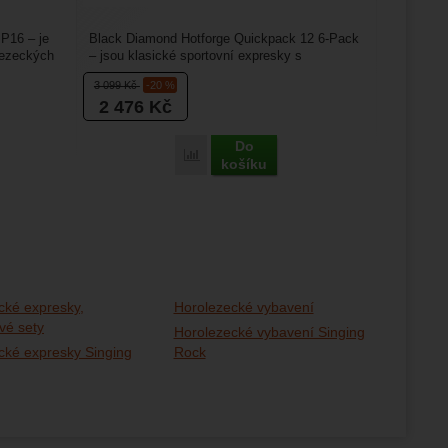
P16 – je
Black Diamond Hotforge Quickpack 12 6-Pack
lezeckých
– jsou klasické sportovní expresky s
keylockem vhodné pro...
3 099
Kč
-20 %
2 476
Kč
Do
Porovnat
košíku
cké expresky,
Horolezecké vybavení
vé sety
Horolezecké vybavení Singing
cké expresky Singing
Rock