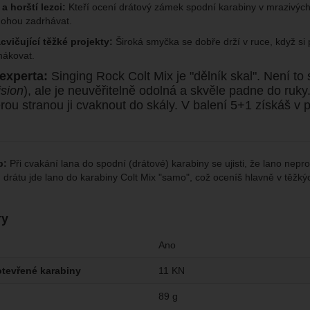
 a horští lezci:
Kteří ocení drátový zámek spodní karabiny v mrazivýc
ohou zadrhávat.
cvičující těžké projekty:
Široká smyčka se dobře drží v ruce, když si 
hákovat.
experta:
Singing Rock Colt Mix je "dělník skal". Není to 
ision
), ale je neuvěřitelně odolná a skvěle padne do ruk
erou stranou ji cvaknout do skály. V balení 5+1 získáš v
p:
Při cvakání lana do spodní (drátové) karabiny se ujisti, že lano nep
drátu jde lano do karabiny Colt Mix "samo", což oceníš hlavně v těžkýc
ry
Ano
tevřené karabiny
11 KN
89 g