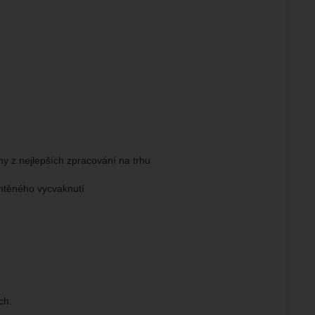
ny z nejlepších zpracování na trhu
chtěného vycvaknutí
ch.