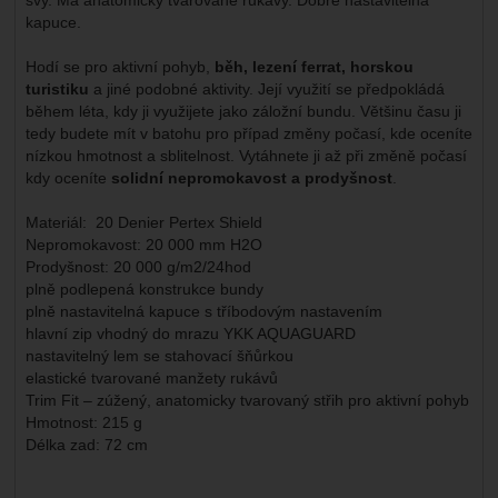
kapuce.
Hodí se pro aktivní pohyb,
běh, lezení ferrat, horskou
turistiku
a jiné podobné aktivity. Její využití se předpokládá
během léta, kdy ji využijete jako záložní bundu. Většinu času ji
tedy budete mít v batohu pro případ změny počasí, kde oceníte
nízkou hmotnost a sblitelnost. Vytáhnete ji až při změně počasí
kdy oceníte
solidní nepromokavost a prodyšnost
.
Materiál: 20 Denier Pertex Shield
Nepromokavost: 20 000 mm H2O
Prodyšnost: 20 000 g/m2/24hod
plně podlepená konstrukce bundy
plně nastavitelná kapuce s tříbodovým nastavením
hlavní zip vhodný do mrazu YKK AQUAGUARD
nastavitelný lem se stahovací šňůrkou
elastické tvarované manžety rukávů
Trim Fit – zúžený, anatomicky tvarovaný střih pro aktivní pohyb
Hmotnost: 215 g
Délka zad: 72 cm