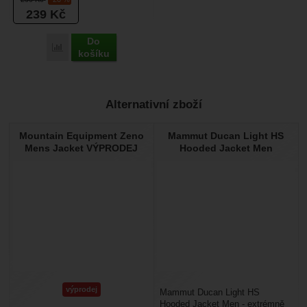
nepromokavé...
239
Kč
Do
Porovnat
košíku
Alternativní zboží
Mountain Equipment Zeno
Mammut Ducan Light HS
Mens Jacket VÝPRODEJ
Hooded Jacket Men
výprodej
Mammut Ducan Light HS
Hooded Jacket Men - extrémně