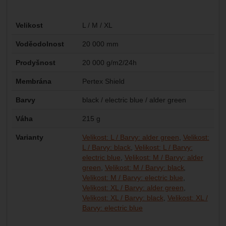
Parametry
Velikost
L / M / XL
Voděodolnost
20 000 mm
Prodyšnost
20 000 g/m2/24h
Membrána
Pertex Shield
Barvy
black / electric blue / alder green
Váha
215 g
Varianty
Velikost: L / Barvy: alder green
Velikost:
L / Barvy: black
Velikost: L / Barvy:
electric blue
Velikost: M / Barvy: alder
green
Velikost: M / Barvy: black
Velikost: M / Barvy: electric blue
Velikost: XL / Barvy: alder green
Velikost: XL / Barvy: black
Velikost: XL /
Barvy: electric blue