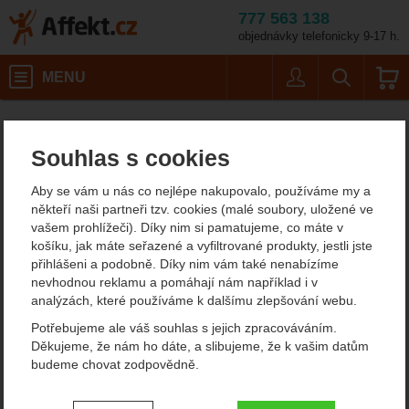
777 563 138
objednávky telefonicky 9-17 h.
Košík
MENU
Uživatel
Vyhledáván
Velikost: M / B
Pánské outdoorové oblečení
Pánské nepromokavé bundy
Affekt.cz
Oblečení
Montane Minimus Lite Jacket
Souhlas s cookies
Montane Minimus Lite
Aby se vám u nás co nejlépe nakupovalo, používáme my a
Jacket nepromokavá
někteří naši partneři tzv. cookies (malé soubory, uložené ve
vašem prohlížeči). Díky nim si pamatujeme, co máte v
bunda
košíku, jak máte seřazené a vyfiltrované produkty, jestli jste
přihlášeni a podobně. Díky nim vám také nenabízíme
nevhodnou reklamu a pomáhají nám například i v
analýzách, které používáme k dalšímu zlepšování webu.
Fotografie
doporučujeme!
Potřebujeme ale váš souhlas s jejich zpracováváním.
Děkujeme, že nám ho dáte, a slibujeme, že k vašim datům
budeme chovat zodpovědně.
Nastavení souhlasů s kategoriemi