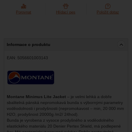
Porovnat
Hlídací pes
Položit dotaz
Informace o produktu
EAN:
5056601003143
Výrobce:
Montane Minimus Lite Jacket
– je velmi lehká a dobře
sbalitelná pánská nepromokavá bunda s výbornými parametry
voděodolnosti i prodyšnosti (nepromokavost – min, 20 000 mm
H2O, prodyšnost 20000g /m2/ 24hod).
Bunda je vyrobena z vysoce prodyšného a voděodolného
elastického materiálu 20 Denier Pertex Shield, má podlepené
švy. Má anatomicky tvarované rukávy. Dobře nastavitelná