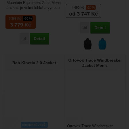
Mountain Equipment Zeno Mens
lehká nepromokavá pánská
Jacket: je velmi lehká a vysoce
4 690
Kč
-20 %
bunda od firmy Mammut vás...
sbalitelná pánská nepromokavá
od 3 747
Kč
bunda. Tato...
5 399
Kč
-30 %
3 779
Kč
Detail
Porovnat
Detail
Porovnat
Ortovox Trace Windbreaker
Rab Kinetic 2.0 Jacket
Jacket Men's
ultralehké zboží
Ortovox Trace Windbreaker