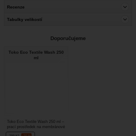
Recenze
Pro vkládání recenzí je nutné se přihlásit.
Tabulky velikostí
Recenze
Doporučujeme
Nebyla přidána žádná recenze.
Toko Eco Textile Wash 250
ml
Toko Eco Textile Wash 250 ml –
prací prostředek na membránové
oblečení (membránové bundy,
299
Kč
-20 %