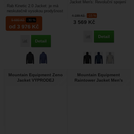
Jacket Men's: Revoluční spojení
Rab Kinetic 2.0 Jacket: je má
přírodního komfortu a technické
neskutečně vysokou prodyšnost
ochrany. Ortovox...
4 199
Kč
-15 %
(35 000 g/m2/24 hodin), ale
5 680
Kč
-30 %
3 569
Kč
současně s tím...
od 3 976
Kč
Detail
Porovnat
Detail
Porovnat
Mountain Equipment Zeno
Mountain Equipment
Jacket VÝPRODEJ
Raintower Jacket Men's