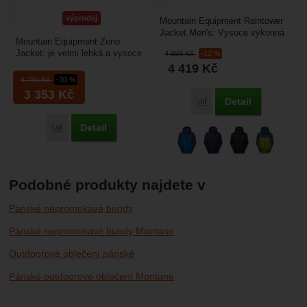
výprodej
Mountain Equipment Raintower
Jacket Men's: Vysoce výkonná
Mountain Equipment Zeno
hardshellová bunda, která
Jacket: je velmi lehká a vysoce
4 999
Kč
-12 %
definuje standardy...
sbalitelná pánská nepromokavá
4 419
Kč
bunda. Tato 2,5...
4 790
Kč
-30 %
3 353
Kč
Detail
Porovnat
Detail
Porovnat
Podobné produkty najdete v
Pánské nepromokavé bundy
Pánské nepromokavé bundy Montane
Outdoorové oblečení pánské
Pánské outdoorové oblečení Montane