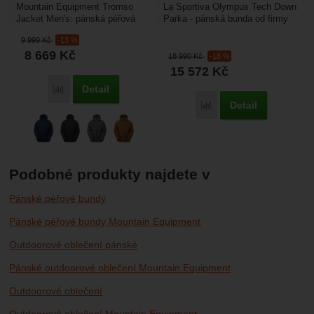
Mountain Equipment Tromso
La Sportiva Olympus Tech Down
Jacket Men's: pánská péřová
Parka - pánská bunda od firmy
bunda která poskytne dostatek
La Sportiva vám poskytne
9 999
Kč
-13 %
pohodlí a zajistí...
skvělou izolaci...
8 669
Kč
18 990
Kč
-18 %
15 572
Kč
Detail
Porovnat
Detail
Porovnat
Podobné produkty najdete v
Pánské péřové bundy
Pánské péřové bundy Mountain Equipment
Outdoorové oblečení pánské
Pánské outdoorové oblečení Mountain Equipment
Outdoorové oblečení
Outdoorové oblečení Mountain Equipment