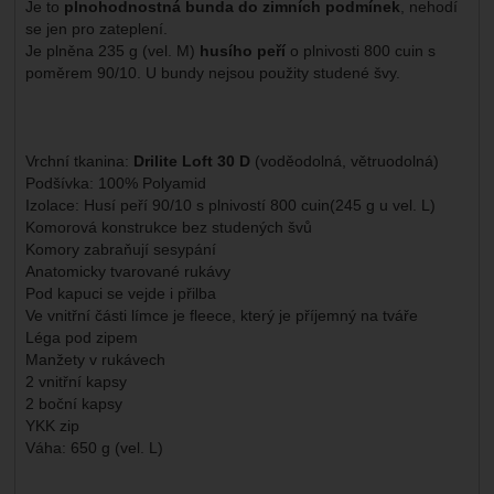
Je to
plnohodnostná bunda do zimních podmínek
, nehodí
se jen pro zateplení.
Je plněna 235 g (vel. M)
husího peří
o plnivosti 800 cuin s
poměrem 90/10. U bundy nejsou použity studené švy.
Vrchní tkanina:
Drilite Loft 30 D
(voděodolná, větruodolná)
Podšívka: 100% Polyamid
Izolace: Husí peří 90/10 s plnivostí 800 cuin(245 g u vel. L)
Komorová konstrukce bez studených švů
Komory zabraňují sesypání
Anatomicky tvarované rukávy
Pod kapuci se vejde i přilba
Ve vnitřní části límce je fleece, který je příjemný na tváře
Léga pod zipem
Manžety v rukávech
2 vnitřní kapsy
2 boční kapsy
YKK zip
Váha: 650 g (vel. L)