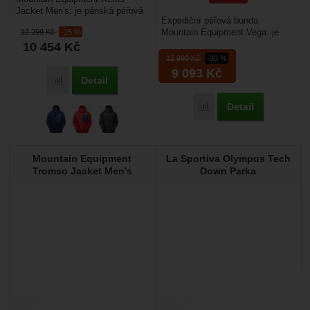
Jacket Men's: je pánská péřová
Expediční péřová bunda
bunda s membránou
Mountain Equipment Vega: je
12 299
Kč
-15 %
DRILITE® Loft, je určená do...
určena do zimních podmínek pro
10 454
Kč
sporty, kde můžete...
12 990
Kč
-30 %
9 093
Kč
Detail
Porovnat
Detail
Porovnat
Mountain Equipment
La Sportiva Olympus Tech
Tromso Jacket Men's
Down Parka