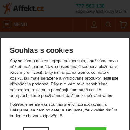
777 563 138
objednávky telefonicky 9-17 h.
Košík
MENU
Uživatel
Vyhledáván
Veli
Pánské outdoorové oblečení
Pánské zimní a péřové bundy
Affekt.cz
Oblečení
Mountain Equipment Vega Mens Jacket
Souhlas s cookies
Mountain Equipment Vega
Aby se vám u nás co nejlépe nakupovalo, používáme my a
Mens Jacket
někteří naši partneři tzv. cookies (malé soubory, uložené ve
vašem prohlížeči). Díky nim si pamatujeme, co máte v
5
košíku, jak máte seřazené a vyfiltrované produkty, jestli jste
přihlášeni a podobně. Díky nim vám také nenabízíme
Fotografie
nevhodnou reklamu a pomáhají nám například i v
analýzách, které používáme k dalšímu zlepšování webu.
Potřebujeme ale váš souhlas s jejich zpracováváním.
Děkujeme, že nám ho dáte, a slibujeme, že k vašim datům
budeme chovat zodpovědně.
Nastavení souhlasů s kategoriemi