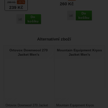
299
Kč
-20 %
260
Kč
nebo spacák (například...
239
Kč
Do
Porovnat
Do
košíku
Porovnat
košíku
Alternativní zboží
Ortovox Downwool 270
Mountain Equipment Kryos
Jacket Men's
Jacket Men's
Ortovox Downwool 270 Jacket
Mountain Equipment Kryos