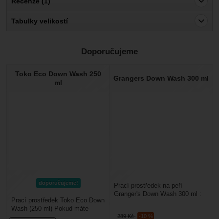
Recenze (1)
Pro vkládání recenzí je nutné se přihlásit.
Tabulky velikostí
Recenze
Doporučujeme
Ověřený zákazník
23. 11. 2021 08:02
Toko Eco Down Wash 250
Grangers Down Wash 300 ml
Produkt splnil ocekavani,
ml
doporučujeme!
Prací prostředek na peří
Granger's Down Wash 300 ml :
Prací prostředek Toko Eco Down
je vhodný na praní péřového
Wash (250 ml) Pokud máte
oblečení a péřových...
289
Kč
-10 %
doma péřovou bundu, vestu