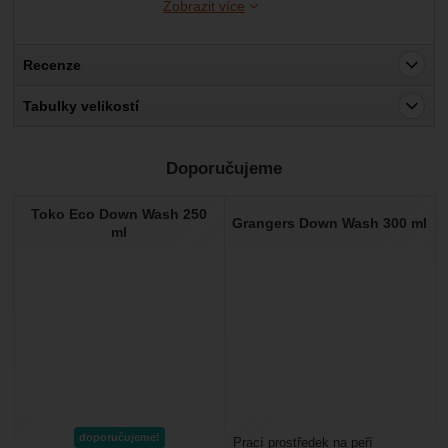
Zobrazit více
Recenze
Pro vkládání recenzí je nutné se přihlásit.
Tabulky velikostí
Recenze
Doporučujeme
Nebyla přidána žádná recenze.
Toko Eco Down Wash 250
Grangers Down Wash 300 ml
ml
doporučujeme!
Prací prostředek na peří