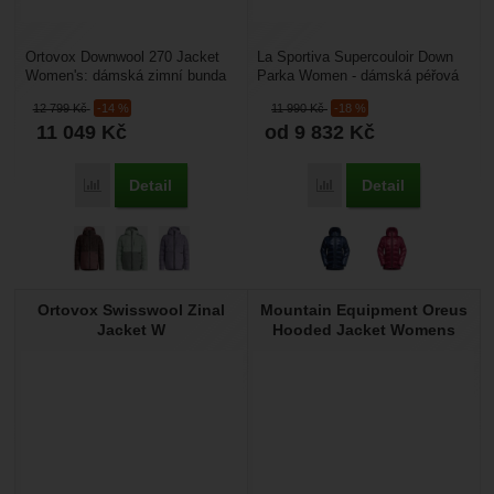
Ortovox Downwool 270 Jacket
La Sportiva Supercouloir Down
Women's: dámská zimní bunda
Parka Women - dámská péřová
plněná izolací DOWNWOOL® by
bunda kombinuje ty nejlepší
12 799
Kč
-14 %
11 990
Kč
-18 %
Grüezi bag®, která...
materiály na trhu...
11 049
Kč
od 9 832
Kč
Detail
Detail
Porovnat
Porovnat
Ortovox Swisswool Zinal
Mountain Equipment Oreus
Jacket W
Hooded Jacket Womens