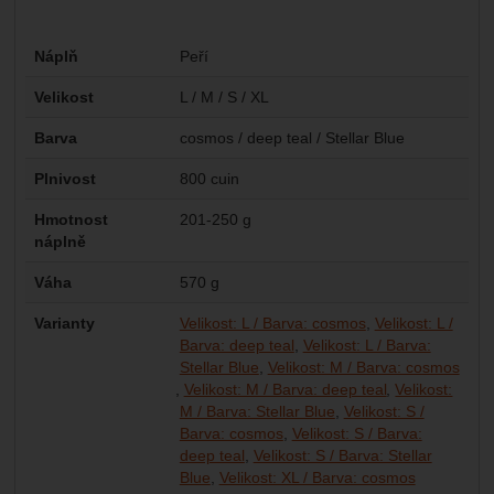
Parametry
Náplň
Peří
Velikost
L / M / S / XL
Barva
cosmos / deep teal / Stellar Blue
Plnivost
800 cuin
Hmotnost
201-250 g
náplně
Váha
570 g
Varianty
Velikost: L / Barva: cosmos
Velikost: L /
Barva: deep teal
Velikost: L / Barva:
Stellar Blue
Velikost: M / Barva: cosmos
Velikost: M / Barva: deep teal
Velikost:
M / Barva: Stellar Blue
Velikost: S /
Barva: cosmos
Velikost: S / Barva:
deep teal
Velikost: S / Barva: Stellar
Velikost: X
Velikost: XL
Blue
Velikost: XL / Barva: cosmos