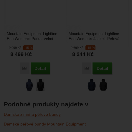
Mountain Equipment Lightline
Mountain Equipment Lightline
Eco Women's Parka: velmi
Eco Women's Jacket: Péřová
oblíbená dámská péřová bunda v
dámská bunda navržena pro
9 999
Kč
-15 %
9 699
Kč
-15 %
prodloužené verzi...
všechny lezkyně, a...
8 499
Kč
8 244
Kč
Detail
Detail
Porovnat
Porovnat
Podobné produkty najdete v
Dámské zimní a péřové bundy
Dámské péřové bundy Mountain Equipment