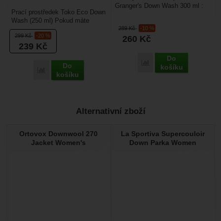
Granger's Down Wash 300 ml :
Prací prostředek Toko Eco Down
je vhodný na praní péřového
Wash (250 ml) Pokud máte
oblečení a péřových...
289
Kč
-10 %
doma péřovou bundu, vestu
299
Kč
-20 %
260
Kč
nebo spacák (například...
239
Kč
Do
Porovnat
Do
košíku
Porovnat
košíku
Alternativní zboží
Ortovox Downwool 270
La Sportiva Supercouloir
Jacket Women's
Down Parka Women