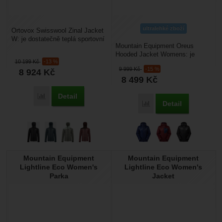
ultralehké zboží
Ortovox Swisswool Zinal Jacket
W: je dostatečně teplá sportovní
Mountain Equipment Oreus
dámská zimní bunda, aby šla
Hooded Jacket Womens: je
použít pro...
10 199
Kč
-13 %
velmi lehká dámská bunda s
9 999
Kč
-15 %
8 924
Kč
kapucí určená primárně pro...
8 499
Kč
Detail
Porovnat
Detail
Porovnat
Mountain Equipment
Mountain Equipment
Lightline Eco Women's
Lightline Eco Women's
Parka
Jacket