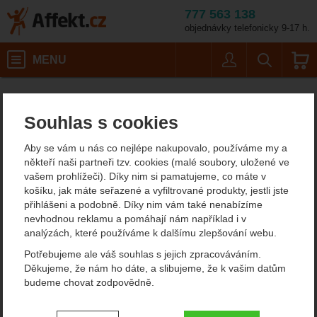
777 563 138
objednávky telefonicky 9-17 h.
Košík
MENU
Uživatel
Vyhledáván
Veliko
Dámské outdoorové oblečení
Dámské zimní a péřové bundy
Affekt.cz
Oblečení
Mountain Equipment Womens Sigma
Souhlas s cookies
Mountain Equipment
Aby se vám u nás co nejlépe nakupovalo, používáme my a
Womens Sigma péřová
někteří naši partneři tzv. cookies (malé soubory, uložené ve
vašem prohlížeči). Díky nim si pamatujeme, co máte v
bunda
košíku, jak máte seřazené a vyfiltrované produkty, jestli jste
přihlášeni a podobně. Díky nim vám také nenabízíme
nevhodnou reklamu a pomáhají nám například i v
analýzách, které používáme k dalšímu zlepšování webu.
Fotografie
doporučujeme!
Potřebujeme ale váš souhlas s jejich zpracováváním.
Děkujeme, že nám ho dáte, a slibujeme, že k vašim datům
budeme chovat zodpovědně.
Nastavení souhlasů s kategoriemi