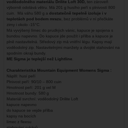
voděodolného materiálu Drilite Loft 30D,
ten zároveň
výborně odolává větru. Má 201 g husího peří s plnivostí 800
cuin. Má váhu 580 g a
dostatečně tepelně izoluje i v
teplotách pod bodem mrazu
, bez problémů v ní přečkáte
zimy i okolo -15°C.
Má vyvýšený límec do prudkých vánic, kapuce je spojena s
bundou napevno. Do kapuce jde použít i přilba a kapuce je
plně nastavitelná. Středový zip má vnitřní légu. Kapsy mají
voděodolný zip. Nastavitelnými manžety a dvojité stahování na
spodním okraji bundy.
ME Sigma je teplejší než Lightline
.
Charakteristika Mountain Equipment Womens Sigma :
Náplň: husí peří
Plnivost peří: 90/10 – 800 cuin
Hmotnost peří: 201 g vel M
Hmotnost bundy: 580 g
Materiál svrchní: voděodolný Drilite Loft
kapuce napevno
do kapuce se vejde přilba
kapsy na bocích
límec z fleesu
stahování rukávů