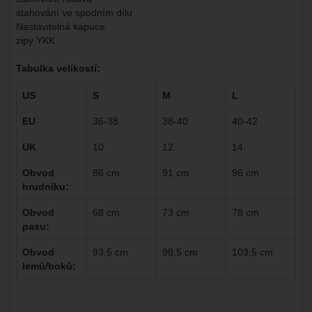
stahování ve spodním dílu
Nastavitelná kapuce
zipy YKK
Tabulka velikostí:
US
S
M
L
EU
36-38
38-40
40-42
UK
10
12
14
Obvod
86 cm
91 cm
96 cm
hrudníku:
Obvod
68 cm
73 cm
78 cm
pasu:
Obvod
93,5 cm
98,5 cm
103,5 cm
lemů/boků: