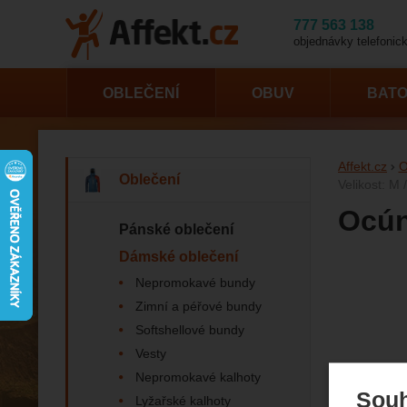
777 563 138
objednávky telefonick
OBLEČENÍ
OBUV
BAT
Affekt.cz
O
Oblečení
Velikost: M 
Ocún
Pánské oblečení
Dámské oblečení
Nepromokavé bundy
Fotogr
Zimní a péřové bundy
Softshellové bundy
Vesty
Nepromokavé kalhoty
Souh
Lyžařské kalhoty