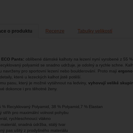
to cookies vám práci s naším webem dokážeme ještě zpříjemnit. Doká
vat vaše nastavení, mohou vám pomoci s vyplňováním formulářů, um
cké
-
abychom věděli, jak se na webu chováte, a mohli náš web dále zl
tické
azit služby jako je chat a podobně.
eno
ace o produktu
Recenze
Tabulky velikostí
brazit
kies nám umožňují měření výkonu našeho webu i našich reklamních k
omocí určujeme počet návštěv a zdroje návštěv našich internetových st
.
ngové
-
abychom vás neobtěžovali nevhodnou reklamou
tingové
kaná pomocí těchto cookies zpracováváme souhrnně a anonymně, tak
eno
chopni identifikovat konkrétní uživatele našeho webu.
 ECO Pants:
oblíbené dámské kalhoty na lezení nyní vyrobené z 55 
Recyklovaný polyamid se snadno udržuje, je odolný a rychle schne. Kalh
brazit
gové cookies používáme my nebo naši partneři, abychom vám mohli zo
u navrženy pro sportovní lezení nebo boulderování. Proto mají
ergono
bsahy nebo reklamy jak na našich stránkách, tak na stránkách třetích 
detaily, které u lezeckých kalhot jistě potěší.
mu pasu, který je možné vytáhnout na ledviny,
vyhovují veliké skupi
vé dokonce i pro těhotné ženy.
 % Recyklovaný Polyamid, 38 % Polyamid,7 % Elastan
 střih pro maximální volnost pohybu
riál, rychleschnoucí vlákno
ateriál, snadná údržba, stálý tvar
ný pas ušitý z prodyšného materiálu