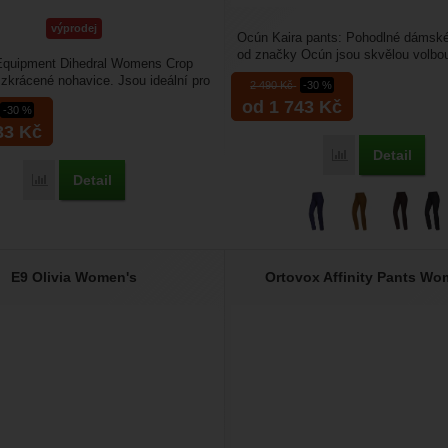
výprodej
Ocún Kaira pants: Pohodlné dámské
od značky Ocún jsou skvělou volbo
Equipment Dihedral Womens Crop
hledáte dobře padnoucí...
 zkrácené nohavice. Jsou ideální pro
2 490
Kč
-30 %
 aktivity,...
od 1 743
Kč
-30 %
33
Kč
Detail
Porovnat
Detail
Porovnat
E9 Olivia Women's
Ortovox Affinity Pants Wo