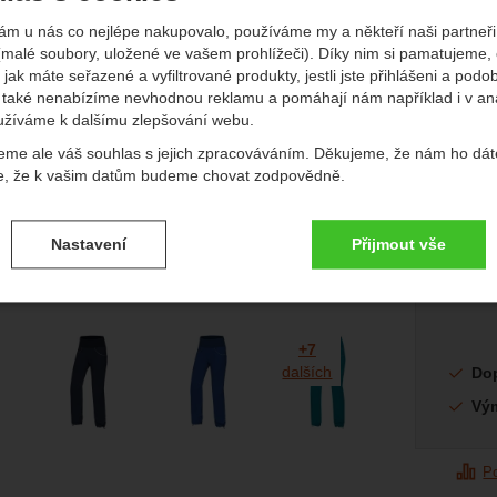
ám u nás co nejlépe nakupovalo, používáme my a někteří naši partneři 
(malé soubory, uložené ve vašem prohlížeči). Díky nim si pamatujeme,
edchozí
násl
 jak máte seřazené a vyfiltrované produkty, jestli jste přihlášeni a podo
také nenabízíme nevhodnou reklamu a pomáhají nám například i v an
užíváme k dalšímu zlepšování webu.
2 
eme ale váš souhlas s jejich zpracováváním. Děkujeme, že nám ho dát
e, že k vašim datům budeme chovat zodpovědně.
(
1 727,
Dostup
Nedos
vení souhlasů s kategoriemi cookies
Nastavení
Přijmout vše
.
ké
-
bez těchto cookies náš web nebude fungovat
ické
AKTIVNÍ
brazit
afie
+7
é cookies umožňují váš průchod nákupním košíkem, porovnávání prod
dalších
Do
zbytné funkce.
ční a rozšířené funkce
-
abyste nemuseli vše nastavovat znovu a aby
renční a rozšířené funkce
.
li spojit např. pomocí chatu
Vý
eno
P
brazit