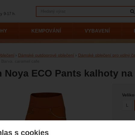
Vyhledávání
y 9-17 h.
OHY
KEMPOVÁNÍ
VYBAVENÍ
blečení
Dámské outdoorové oblečení
Dámské oblečení pro volný č
/ Barva: caramel cafe
 Noya ECO Pants kalhoty na 
Vyberte
afie
Veliko
L
Barva
las s cookies