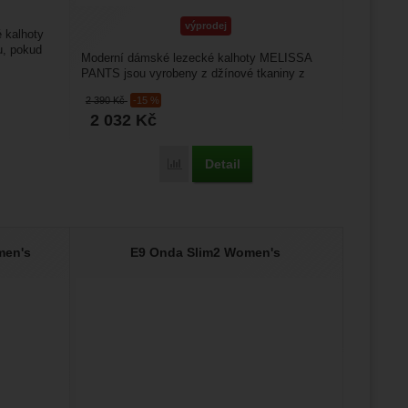
výprodej
 kalhoty
u, pokud
Moderní dámské lezecké kalhoty MELISSA
PANTS jsou vyrobeny z džínové tkaniny z
98% organické bavlny,...
2 390
Kč
-15 %
2 032
Kč
Detail
Porovnat
men's
E9 Onda Slim2 Women's