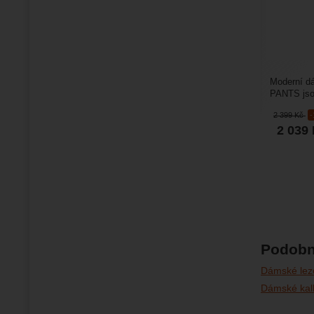
Moderní dá
PANTS jso
41% lyocel
2 399
Kč
2 039
Podobn
Dámské lezc
Dámské kal