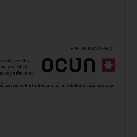
žeme si
ožní
.
epšovat
ampaní.
ránek.
že
EAN:
8591804665622
Výrobce:
% recyklovaného
oty jsou lehké,
brazit
mický střih
, který
stran.
ně žen od velmi hubených až po relativně širší postavy
.