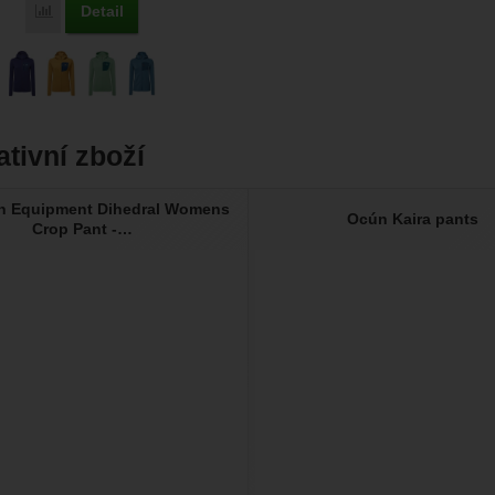
Detail
Porovnat
ativní zboží
n Equipment Dihedral Womens
Ocún Kaira pants
Crop Pant -…