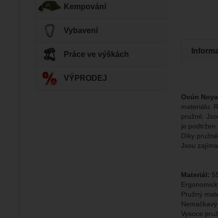
Díky těm
Kempování
zapamato
Analyti
Analy
nám zobr
Povol
Vybavení
Inform
Práce ve výškách
Zo
Tyto coo
Jejich p
Marketi
Marke
Data zís
VÝPRODEJ
Povol
nejsme s
Ocún Noya
materiálu. 
Zo
Marketin
pružné. Jso
vhodné o
je podtržen 
Díky pružné
Jsou zajíma
Materiál:
55
Ergonomický
Pružný mate
Nemačkavý m
Vysoce pruž