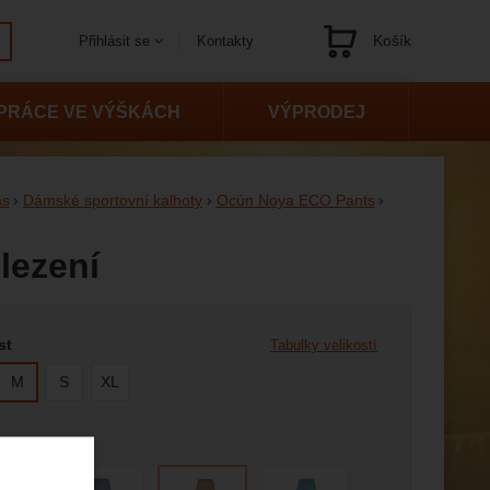
Košík
Kontakty
Přihlásit se
Navigace
PRÁCE VE VÝŠKÁCH
VÝPRODEJ
as
Dámské sportovní kalhoty
Ocún Noya ECO Pants
lezení
 variantu
st
Tabulky velikostí
M
S
XL