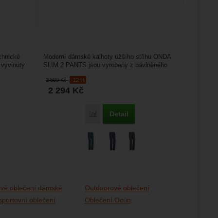
chnické
Moderní dámské kalhoty užšího střihu ONDA
 vyvinuty
SLIM 2 PANTS jsou vyrobeny z bavlněného
saténu z 97% organické...
2 599
Kč
-12 %
2 294
Kč
Detail
Porovnat
vé oblečení dámské
Outdoorové oblečení
portovní oblečení
Oblečení Ocún