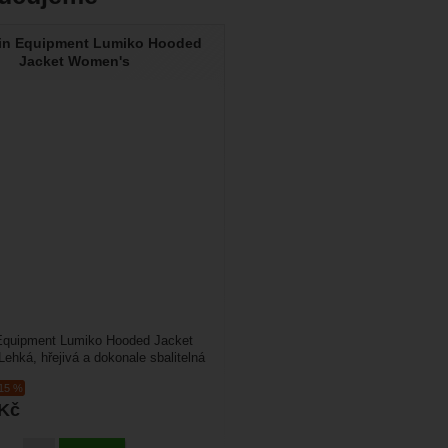
in Equipment Lumiko Hooded
Jacket Women's
Equipment Lumiko Hooded Jacket
ehká, hřejivá a dokonale sbalitelná
. Dámská...
-15 %
Kč