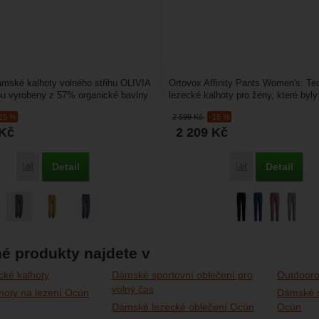
mské kalhoty volného střihu OLIVIA
Ortovox Affinity Pants Women's: Te
u vyrobeny z 57% organické bavlny
lezecké kalhoty pro ženy, které byly
lu...
pro maximální...
-15 %
2 599
Kč
-15 %
Kč
2 209
Kč
Detail
Detail
Porovnat
Porovnat
é produkty najdete v
ké kalhoty
Dámské sportovní oblečení pro
Outdooro
volný čas
hoty na lezení Ocún
Dámské s
Dámské lezecké oblečení Ocún
Ocún