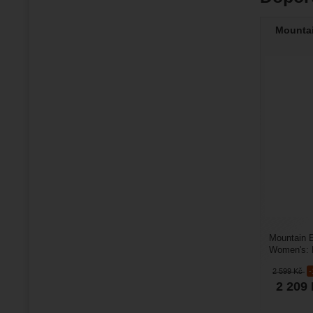
Mounta
Mountain 
Women's: L
druhá kůže
2 599
Kč
2 209