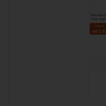
Mountain 
Pant: mají
volnočasové
2 190
Kč
od 1 5