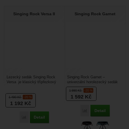
Singing Rock Versa II
Singing Rock Garnet
Lezecký sedák Singing Rock
Singing Rock Garnet –
Versa je klasický třípřezkový
univerzální horolezecký sedák
úvazek, který sází na maximální
který vyniká pohodlností při
1 990
Kč
-20 %
univerzálnost...
pádech i jištění. Dostatečné...
1 592
Kč
1 490
Kč
-20 %
1 192
Kč
Detail
Porovnat
Detail
Porovnat