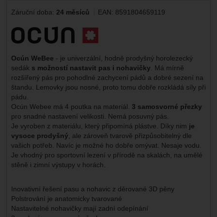
Záruční doba:
24 měsíců
EAN:
8591804659119
Výrobce:
Ocún WeBee
- je univerzální, hodně prodyšný horolezecký
sedák
s možností nastavit pas i nohavičky
. Má mírně
rozšířený pás pro pohodlné zachycení pádů a dobré sezení na
štandu. Lemovky jsou nosné, proto tomu dobře rozkládá síly při
pádu.
Ocún Webee má 4 poutka na materiál.
3 samosvorné přezky
pro snadné nastavení velikosti. Nemá posuvný pás.
Je vyroben z materiálu, který připomíná plástve. Díky nim
je
vysoce prodyšný
, ale zároveň tvarově přizpůsobitelný dle
vašich potřeb. Navíc je možné ho dobře omývat. Nesaje vodu.
Je vhodný pro sportovní lezení v přírodě na skalách, na umělé
stěně i zimní výstupy v horách.
Inovativní řešení pasu a nohavic z děrované 3D pěny
Polstrování je anatomicky tvarované
Nastavitelné nohavičky mají zadní odepínání