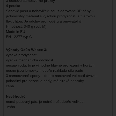
3 ocelové samosvorné přezky
4 poutka
Sendvič pasu a nohaviček jsou z děrované 3D pěny –
jednovrstvý materiál s vysokou prodyšností a tvarovou
flexibilitou. Je odolný proti oděru a omyvatelný.
Hmotnost: 340 g (vel. M)
Made in EU
EN 12277 typ C
Výhody Ocún Webee 3:
vysoká prodyšnost
vysoká mechanická odolnost
nesaje vodu, to je výhodné hlavně pro lezení v horách
nosné jsou lemovky – dobře rozkládá sílu pádu
3 samosvorné spony – dobré nastavení velikosti úvazku
pohodlný pro sezení a pády, má široké popruhy
cena
Nevýhody:
nemá posuvný pás, je nutné trefit dobře velikost
váha