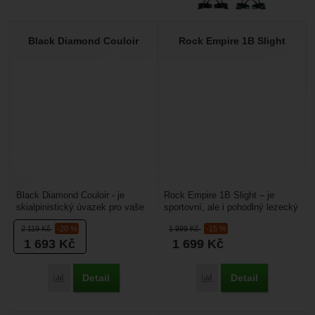
Black Diamond Couloir
Rock Empire 1B Slight
Black Diamond Couloir - je
Rock Empire 1B Slight – je
skialpinistický úvazek pro vaše
sportovní, ale i pohodlný lezecký
skialpové túry do míst, kde jsou
sedák s jednou samosvornou
2 119
Kč
-20 %
1 999
Kč
-15 %
ledovcové...
přezkou v pase....
1 693
Kč
1 699
Kč
Detail
Detail
Porovnat
Porovnat