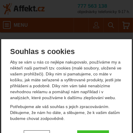
777 563 138
objednávky telefonicky 9-17 h.
Košík
MENU
Uživatel
Vyhledáván
Velikost: L
Horolezecké vybavení
Horolezecké sedáky
Pánské sedáky
Affekt.cz
Vybavení
Ocún Webee
Souhlas s cookies
Ocún Webee lezecký
Aby se vám u nás co nejlépe nakupovalo, používáme my a
úvazek
někteří naši partneři tzv. cookies (malé soubory, uložené ve
vašem prohlížeči). Díky nim si pamatujeme, co máte v
košíku, jak máte seřazené a vyfiltrované produkty, jestli jste
přihlášeni a podobně. Díky nim vám také nenabízíme
Fotografie
nevhodnou reklamu a pomáhají nám například i v
analýzách, které používáme k dalšímu zlepšování webu.
Potřebujeme ale váš souhlas s jejich zpracováváním.
Děkujeme, že nám ho dáte, a slibujeme, že k vašim datům
budeme chovat zodpovědně.
Nastavení souhlasů s kategoriemi