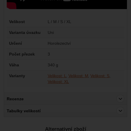
Parametry
Velikost
L / M / S / XL
Varianta úvazku
Uni
Určení
Horolezectví
Počet přezek
3
Váha
340 g
Varianty
Velikost: L
Velikost: M
Velikost: S
Velikost: XL
Recenze
Pro vkládání recenzí je nutné se přihlásit.
Tabulky velikostí
Recenze
Alternativní zboží
Nebyla přidána žádná recenze.