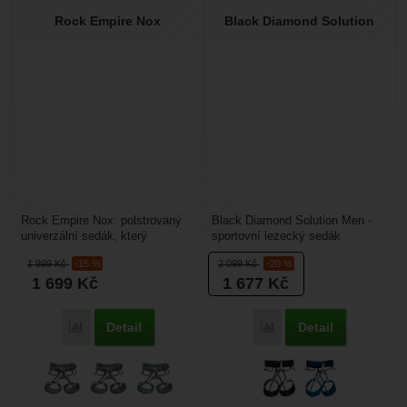
Rock Empire Nox
Black Diamond Solution
Rock Empire Nox: polstrovaný
Black Diamond Solution Men -
univerzální sedák, který
sportovní lezecký sedák
využijete na umělé stěně i ve
navržený speciálně pro muže.
1 999
Kč
-15 %
2 099
Kč
-20 %
skalách, hodí se...
Pohodlný sedák s technologií...
1 699
Kč
1 677
Kč
Detail
Detail
Porovnat
Porovnat