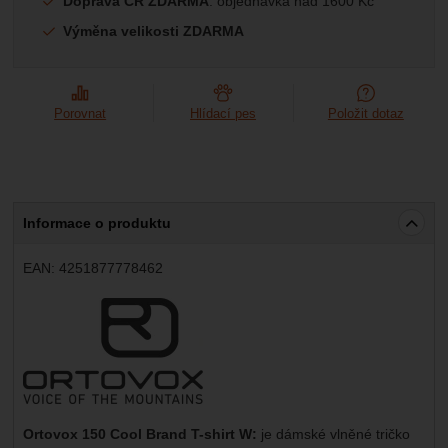
Doprava ČR ZDARMA
: objednávka nad 1600 Kč
Výměna velikosti ZDARMA
Porovnat
Hlídací pes
Položit dotaz
Informace o produktu
EAN:
4251877778462
Výrobce:
Ortovox 150 Cool Brand T-shirt W:
je dámské vlněné tričko