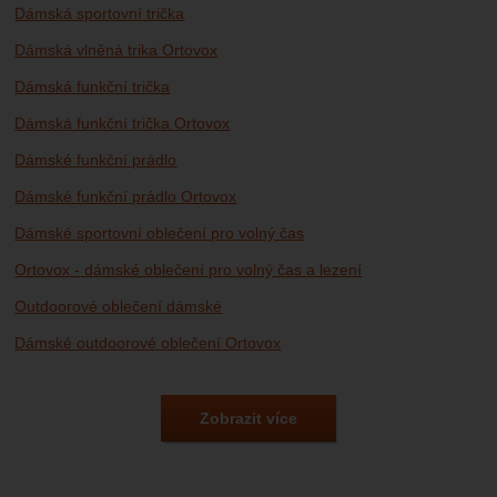
Dámská sportovní trička
Dámská vlněná trika Ortovox
Dámská funkční trička
Dámská funkční trička Ortovox
Dámské funkční prádlo
Dámské funkční prádlo Ortovox
Dámské sportovní oblečení pro volný čas
Ortovox - dámské oblečení pro volný čas a lezení
Outdoorové oblečení dámské
Dámské outdoorové oblečení Ortovox
Outdoorové oblečení
Outdoorové oblečení Ortovox
Zobrazit více