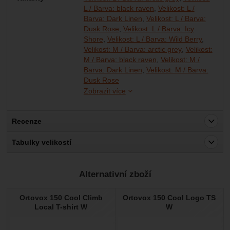
L / Barva: black raven
Velikost: L /
Barva: Dark Linen
Velikost: L / Barva:
Dusk Rose
Velikost: L / Barva: Icy
Shore
Velikost: L / Barva: Wild Berry
Velikost: M / Barva: arctic grey
Velikost:
M / Barva: black raven
Velikost: M /
Barva: Dark Linen
Velikost: M / Barva:
Velikost: M / Barva: Icy Shore
Velikost: M / Barva: Wild Berry
Velikost: S / Barva: arctic grey
Velikost: S / Barva: black raven
Velikost: S / Barva: Dark Linen
Velikost: S / Barva: Dusk Rose
Velikost: S / Barva: Icy Shore
Velikost: S / Barva: Wild Berry
Velikost: XL / Barva: arctic grey
Velikost: XL / Barva: black raven
Velikost: XL / Barva: Dark Linen
Velikost: XL / Barva: Dusk Rose
Velikost: XL / Barva: Icy Shore
Velikost: XL / Barva: Wild Berry
Dusk Rose
Zobrazit více
Recenze
Pro vkládání recenzí je nutné se přihlásit.
Tabulky velikostí
Recenze
Alternativní zboží
Nebyla přidána žádná recenze.
Ortovox 150 Cool Climb
Ortovox 150 Cool Logo TS
Local T-shirt W
W