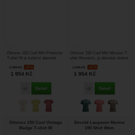
Ortovox 150 Cool Mtn Protector
Ortovox 150 Cool Mtn Mission T-
T-shirt W je funkční dámské
shirt Women's: je dámské vlněné
tričko vyrobené z kvalitní vlny
tričko vyrobené z Merino vlny a
2 299
Kč
-15 %
2 299
Kč
-15 %
Merino a chladivých...
chladivých...
1 954
Kč
1 954
Kč
Detail
Detail
Porovnat
Porovnat
Ortovox 150 Cool Vintage
Devold Lauparen Merino
Badge T-shirt W
190 Shirt Wmn