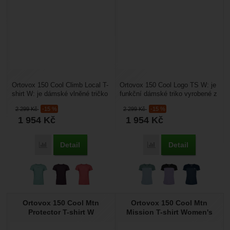
Ortovox 150 Cool Climb Local T-
Ortovox 150 Cool Logo TS W: je
shirt W: je dámské vlněné tričko
funkční dámské triko vyrobené z
vyrobené z kvalitní Merino vlny
kvalitní vlny Merino a chladivých
2 299
Kč
-15 %
2 299
Kč
-15 %
a chladivých...
vláken...
1 954
Kč
1 954
Kč
Detail
Detail
Porovnat
Porovnat
Ortovox 150 Cool Mtn
Ortovox 150 Cool Mtn
Protector T-shirt W
Mission T-shirt Women's