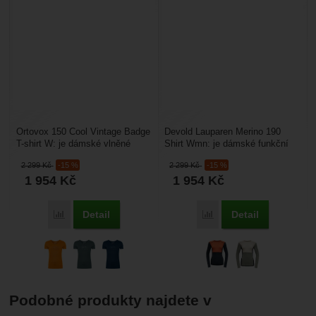
Ortovox 150 Cool Vintage Badge
Devold Lauparen Merino 190
T-shirt W: je dámské vlněné
Shirt Wmn: je dámské funkční
tričko vyrobené z kvalitní
tričko z merino vlny o gramáži
2 299
Kč
-15 %
2 299
Kč
-15 %
Merino vlny a...
190 g/m2, které...
1 954
Kč
1 954
Kč
Detail
Detail
Porovnat
Porovnat
Podobné produkty najdete v