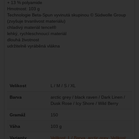
+ 13 % polyamide
Hmotnost: 103 g
Technologie Beta-Spun vyvinutá skupinou © Südwolle Group
(zvyšuje trvanlivost materiálu)
chladivý materiál tencel®
lehký, rychleschnoucí materiál
dlouhá životnost
udržitelně vyráběná vlákna
Parametry
Velikost
L / M / S / XL
Barva
arctic grey / black raven / Dark Linen /
Dusk Rose / Icy Shore / Wild Berry
Gramáž
150
Váha
103 g
Varianty
Velikost: L / Barva: arctic grey
Velikost: