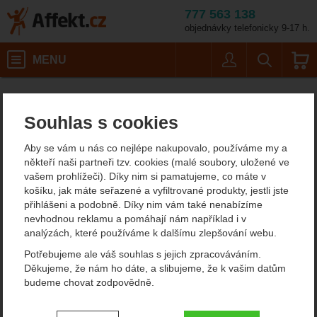
777 563 138
objednávky telefonicky 9-17 h.
Košík
MENU
Uživatel
Vyhledáván
Velikost: 
Dámské outdoorové oblečení
Dámské funkční prádlo
Dámská funkční trička
Affekt.cz
Oblečení
Ortovox 150 Cool Brand T-shirt W
Souhlas s cookies
Ortovox 150 Cool Brand T-
Aby se vám u nás co nejlépe nakupovalo, používáme my a
shirt W sportovní triko
někteří naši partneři tzv. cookies (malé soubory, uložené ve
vašem prohlížeči). Díky nim si pamatujeme, co máte v
košíku, jak máte seřazené a vyfiltrované produkty, jestli jste
přihlášeni a podobně. Díky nim vám také nenabízíme
Fotografie
nevhodnou reklamu a pomáhají nám například i v
analýzách, které používáme k dalšímu zlepšování webu.
Potřebujeme ale váš souhlas s jejich zpracováváním.
Děkujeme, že nám ho dáte, a slibujeme, že k vašim datům
budeme chovat zodpovědně.
Nastavení souhlasů s kategoriemi