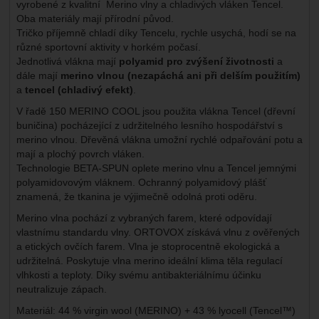
vyrobené z kvalitní Merino vlny a chladivých vláken Tencel.
Oba materiály mají přírodní původ.
Tričko příjemně chladí díky Tencelu, rychle usychá, hodí se na
různé sportovní aktivity v horkém počasí.
Jednotlivá vlákna mají
polyamid pro zvýšení životnosti
a
dále mají
merino vlnou (nezapáchá ani při delším použitím)
a
tencel (chladivý efekt)
.
V řadě 150 MERINO COOL jsou použita vlákna Tencel (dřevní
buničina) pocházející z udržitelného lesního hospodářství s
merino vlnou. Dřevěná vlákna umožní rychlé odpařování potu a
mají a plochý povrch vláken.
Technologie BETA-SPUN oplete merino vlnu a Tencel jemnými
polyamidovovým vláknem. Ochranný polyamidový plášť
znamená, že tkanina je výjimečně odolná proti oděru.
Merino vlna pochází z vybraných farem, které odpovídají
vlastnímu standardu vlny. ORTOVOX získává vlnu z ověřených
a etických ovčích farem. Vlna je stoprocentně ekologická a
udržitelná. Poskytuje vlna merino ideální klima těla regulací
vlhkosti a teploty. Díky svému antibakteriálnímu účinku
neutralizuje zápach.
Materiál: 44 % virgin wool (MERINO) + 43 % lyocell (Tencel™)