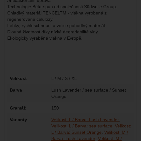
Antibakteriální úprava
Technologie Beta-spun od společnosti Südwolle Group.
Chladivý materiál TENCELTM - vlákna vyrobená z
regenerované celulózy.
Lehký, rychleschnoucí a velice pohodlný materiál.
Dlouhá životnost díky nízké degradabilitě vlny.
Ekologicky vyráběná vlákna v Evropě.
Parametry
Velikost
L / M / S / XL
Barva
Lush Lavender / sea surface / Sunset
Orange
Gramáž
150
Varianty
Velikost: L / Barva: Lush Lavender
Velikost: L / Barva: sea surface
Velikost:
L / Barva: Sunset Orange
Velikost: M /
Barva: Lush Lavender
Velikost: M /