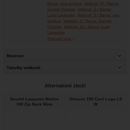
Barva: sea surface
Velikost: M / Barva:
Sunset Orange
Velikost: S / Barva:
Lush Lavender
Velikost: S / Barva: sea
surface
Velikost: S / Barva: Sunset
Orange
Velikost: XL / Barva: Lush
Velikost: XL / Barva: sea surface
Velikost: XL / Barva: Sunset Orange
Lavender
Zobrazit více
Recenze
Pro vkládání recenzí je nutné se přihlásit.
Tabulky velikostí
Recenze
Alternativní zboží
Nebyla přidána žádná recenze.
Devold Lauparen Merino
Ortovox 150 Cool Logo LS
190 Zip Neck Wmn
W