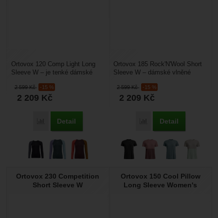
Ortovox 120 Comp Light Long
Ortovox 185 Rock'N'Wool Short
Sleeve W – je tenké dámské
Sleeve W – dámské vlněné
merino termotričko s dlouhým
tričko s krátkým rukávem
2 599
Kč
-15 %
2 599
Kč
-15 %
rukávem. Je určené...
vhodné pro běžné nošení,...
2 209
Kč
2 209
Kč
Detail
Detail
Porovnat
Porovnat
Ortovox 230 Competition
Ortovox 150 Cool Pillow
Short Sleeve W
Long Sleeve Women's