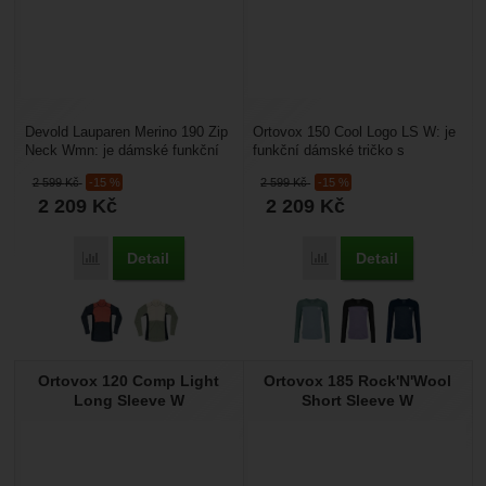
Devold Lauparen Merino 190 Zip
Ortovox 150 Cool Logo LS W: je
Neck Wmn: je dámské funkční
funkční dámské tričko s
tričko s rolákem na zip z merino
dlouhým rukávem vyrobené z
2 599
Kč
-15 %
2 599
Kč
-15 %
vlny o gramáži...
kvalitní vlny Merino...
2 209
Kč
2 209
Kč
Detail
Detail
Porovnat
Porovnat
Ortovox 120 Comp Light
Ortovox 185 Rock'N'Wool
Long Sleeve W
Short Sleeve W