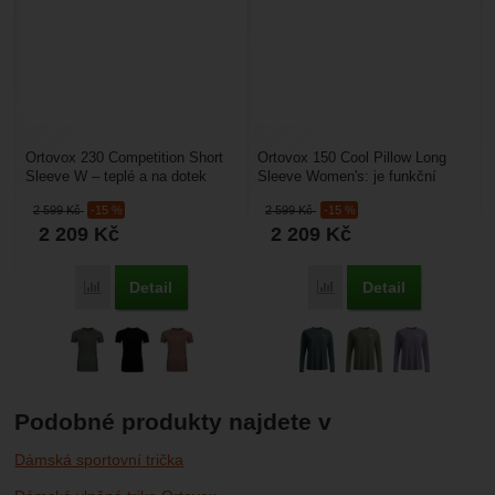
Ortovox 230 Competition Short
Ortovox 150 Cool Pillow Long
Sleeve W – teplé a na dotek
Sleeve Women's: je funkční
příjemné dámské funkční
dámské triko vyrobené z kvalitní
2 599
Kč
-15 %
2 599
Kč
-15 %
termoprádlo vyrobené...
vlny Merino...
2 209
Kč
2 209
Kč
Detail
Detail
Porovnat
Porovnat
Podobné produkty najdete v
Dámská sportovní trička