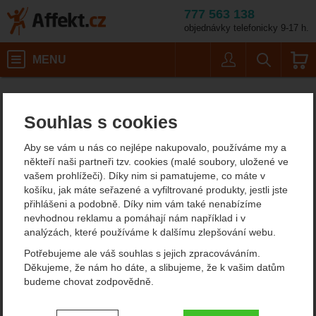
777 563 138
objednávky telefonicky 9-17 h.
Košík
MENU
Uživatel
Vyhledáván
Velik
Dámské outdoorové oblečení
Dámské funkční prádlo
Dámská funkční trička
Affekt.cz
Oblečení
Ortovox 150 Cool Mtn Silhouette Ls W
Souhlas s cookies
Ortovox 150 Cool Mtn
Aby se vám u nás co nejlépe nakupovalo, používáme my a
Silhouette Ls W
někteří naši partneři tzv. cookies (malé soubory, uložené ve
vašem prohlížeči). Díky nim si pamatujeme, co máte v
košíku, jak máte seřazené a vyfiltrované produkty, jestli jste
přihlášeni a podobně. Díky nim vám také nenabízíme
Fotografie
nevhodnou reklamu a pomáhají nám například i v
analýzách, které používáme k dalšímu zlepšování webu.
Potřebujeme ale váš souhlas s jejich zpracováváním.
Děkujeme, že nám ho dáte, a slibujeme, že k vašim datům
budeme chovat zodpovědně.
Nastavení souhlasů s kategoriemi