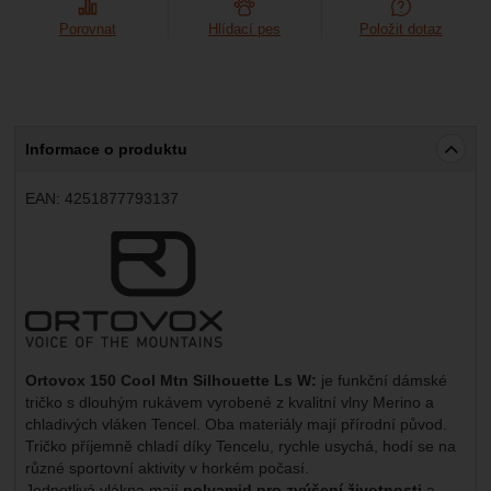
Porovnat
Hlídací pes
Položit dotaz
Informace o produktu
EAN:
4251877793137
Výrobce:
Ortovox 150 Cool Mtn Silhouette Ls W:
je funkční dámské
tričko s dlouhým rukávem vyrobené z kvalitní vlny Merino a
chladivých vláken Tencel. Oba materiály mají přírodní původ.
Tričko příjemně chladí díky Tencelu, rychle usychá, hodí se na
různé sportovní aktivity v horkém počasí.
Jednotlivá vlákna mají
polyamid pro zvýšení životnosti
a