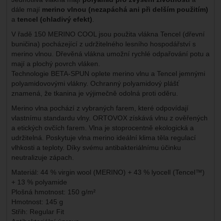
dále mají
merino vlnou (nezapáchá ani při delším použitím)
a
tencel (chladivý efekt)
.
V řadě 150 MERINO COOL jsou použita vlákna Tencel (dřevní
buničina) pocházející z udržitelného lesního hospodářství s
merino vlnou. Dřevěná vlákna umožní rychlé odpařování potu a
mají a plochý povrch vláken.
Technologie BETA-SPUN oplete merino vlnu a Tencel jemnými
polyamidovovými vlákny. Ochranný polyamidový plášť
znamená, že tkanina je výjimečně odolná proti oděru.
Merino vlna pochází z vybraných farem, které odpovídají
vlastnímu standardu vlny. ORTOVOX získává vlnu z ověřených
a etických ovčích farem. Vlna je stoprocentně ekologická a
udržitelná. Poskytuje vlna merino ideální klima těla regulací
vlhkosti a teploty. Díky svému antibakteriálnímu účinku
neutralizuje zápach.
Materiál: 44 % virgin wool (MERINO) + 43 % lyocell (Tencel™)
+ 13 % polyamide
Plošná hmotnost: 150 g/m²
Hmotnost: 145 g
Střih: Regular Fit