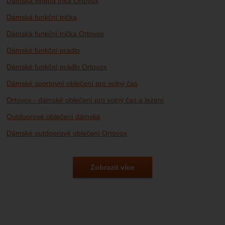
Dámská vlněná trika Ortovox
Dámská funkční trička
Dámská funkční trička Ortovox
Dámské funkční prádlo
Dámské funkční prádlo Ortovox
Dámské sportovní oblečení pro volný čas
Ortovox - dámské oblečení pro volný čas a lezení
Outdoorové oblečení dámské
Dámské outdoorové oblečení Ortovox
Outdoorové oblečení
Outdoorové oblečení Ortovox
Zobrazit více