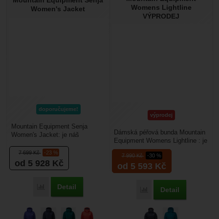
Womens Lightline
Women's Jacket
VÝPRODEJ
doporučujeme!
výprodej
Mountain Equipment Senja
Dámská péřová bunda Mountain
Women's Jacket: je náš
Equipment Womens Lightline : je
bestseller, membránová, zimní
vyrobena voděodolného
dámská péřová bunda, je...
7 699
Kč
-23 %
7 990
Kč
-30 %
materiálu Drilite...
od 5 928
Kč
od 5 593
Kč
Detail
Porovnat
Detail
Porovnat