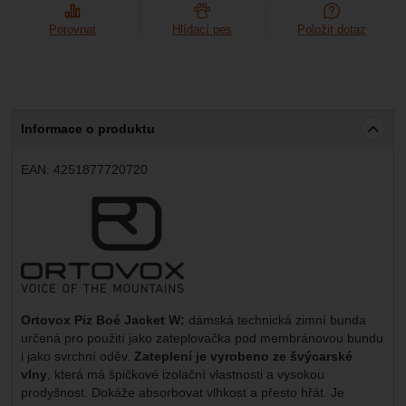
Porovnat
Hlídací pes
Položit dotaz
Informace o produktu
EAN:
4251877720720
Výrobce:
Ortovox Piz Boé Jacket W:
dámská technická zimní bunda
určená pro použití jako zateplovačka pod membránovou bundu
i jako svrchní oděv.
Zateplení je vyrobeno ze švýcarské
vlny
, která má špičkové izolační vlastnosti a vysokou
prodyšnost. Dokáže absorbovat vlhkost a přesto hřát. Je