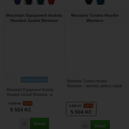
Mountain Equipment Andola
Montane Tundra Hoodie
Hooded Jacket Womens
Womens
ultralehké zboží
Montane Tundra Hoodie
Womens – dámský péřový kabát
Mountain Equipment Andola
vyrobený z vysoce odolného
Hooded Jacket Womens: je
recyklovaného ripstopového...
příjemná lehká zateplovačka,
6 399
Kč
-14 %
která využívá vlněnou...
6 880
Kč
-20 %
5 524
Kč
5 504
Kč
Detail
Porovnat
Detail
Porovnat