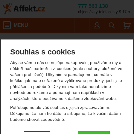
777 563 138
objednávky telefonicky 9-17 h.
Košík
MENU
Uživatel
Vyhledáván
Barva:
Dámské outdoorové oblečení
Dámské zimní a péřové bundy
Affekt.cz
Oblečení
Ortovox Piz Boé Jacket W VÝPRODEJ
Souhlas s cookies
Ortovox Piz Boé Jacket W
Aby se vám u nás co nejlépe nakupovalo, používáme my a
VÝPRODEJ zimní bunda
někteří naši partneři tzv. cookies (malé soubory, uložené ve
vašem prohlížeči). Díky nim si pamatujeme, co máte v
košíku, jak máte seřazené a vyfiltrované produkty, jestli jste
přihlášeni a podobně. Díky nim vám také nenabízíme
Fotografie
doporučujeme!
nevhodnou reklamu a pomáhají nám například i v
výprodej
analýzách, které používáme k dalšímu zlepšování webu.
ultralehké zboží
Potřebujeme ale váš souhlas s jejich zpracováváním.
Děkujeme, že nám ho dáte, a slibujeme, že k vašim datům
budeme chovat zodpovědně.
Nastavení souhlasů s kategoriemi