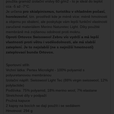
použita gramáž izolační vrstvy 60 g/m2 - to je ideál do teplot
cca -5 až -7°C.
Je určena
pro skialpinismus, turistiku v chladném počasí,
horolezectví
, tzn. prostředí kde je méně více: méně hmotnosti
a objemu po sbalení, ale poskytuje vám lepší funkční vlastnosti
zaručené materiálem Merino Naturetec Light. Díky použité
membráně má zvýšenou odolnost proti mokru.
Oproti Ortovox Swisswool Zebru víc vydrží a má lepší
vlastnosti proti větru i voděodolnosti, ale má slabší
zateplení. Je to nejslabší (ne s nejnižší hmotností)
zateplovací bunda Ortovox.
Sportovní střih
Vrchní látka: Pertex Microlight - 100% polyamid s
polyuretanovou membránou
Izolační náplň: Swisswool Light Tec (88% virgin swisswool, 12%
polylactide)
Podšívka: 75% polyamid, 18% merino wool, 7% elastane
Stretchové díly v podpaží
Pružná kapuce
2 kapsy na bocích se dají použít i se sedákem
Hmotnost: 294 g