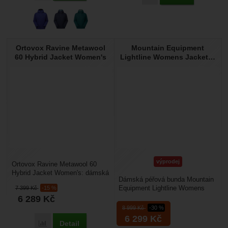
Ortovox Ravine Metawool
Mountain Equipment
60 Hybrid Jacket Women's
Lightline Womens Jacket…
výprodej
Ortovox Ravine Metawool 60
Hybrid Jacket Women's: dámská
Dámská péřová bunda Mountain
bunda vhodná jako zateplovací
Equipment Lightline Womens
7 399
Kč
-15 %
vrstva pod membránovou...
Jacket : lehká péřová bunda
6 289
Kč
,která nesmí chybět...
8 999
Kč
-30 %
6 299
Kč
Detail
Porovnat