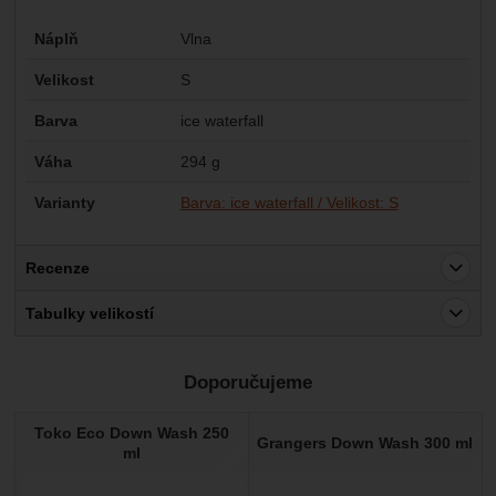
Parametry
Náplň
Vlna
Velikost
S
Barva
ice waterfall
Váha
294 g
Varianty
Barva: ice waterfall / Velikost: S
Recenze
Pro vkládání recenzí je nutné se přihlásit.
Tabulky velikostí
Recenze
Doporučujeme
Nebyla přidána žádná recenze.
Toko Eco Down Wash 250
Grangers Down Wash 300 ml
ml