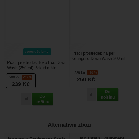
doporučujeme!
Prací prostředek na peří
Granger's Down Wash 300 ml :
Prací prostředek Toko Eco Down
je vhodný na praní péřového
Wash (250 ml) Pokud máte
oblečení a péřových...
289
Kč
-10 %
doma péřovou bundu, vestu
299
Kč
-20 %
260
Kč
nebo spacák (například...
239
Kč
Do
Porovnat
Do
košíku
Porovnat
košíku
Alternativní zboží
Mountain Equipment
Mountain Equipment Senja