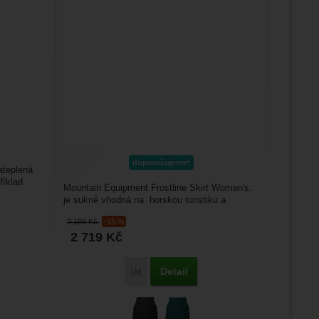
doporučujeme!
ateplená
říklad
Mountain Equipment Frostline Skirt Women's:
je sukně vhodná na horskou turistiku a
skialpinismus. Využijete...
3 199
Kč
-15 %
2 719
Kč
Detail
Porovnat