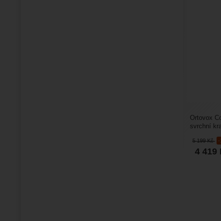
Ortovox C
svrchní kr
skitouring.
5 199
Kč
4 419