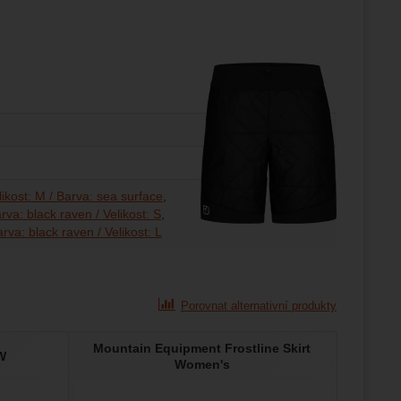
likost: M / Barva: sea surface
rva: black raven / Velikost: S
rva: black raven / Velikost: L
Porovnat alternativní produkty
Mountain Equipment Frostline Skirt
W
Women's