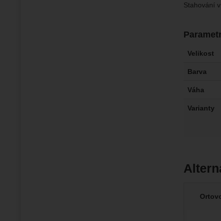
Stahování v
Paramet
Velikost
Barva
Váha
Varianty
Altern
Ortov