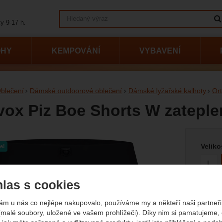
Vyhledávání
y 9-17 h.
OHY
KEMPOVÁNÍ
VYBAVENÍ
blečení
Dámské outdoorové oblečení
Dámské lyžařské kalhoty
Or
vox Piz Boe Shorts W zateple
Vyberte
afie
Veliko
e!
L
las s cookies
Barva
ám u nás co nejlépe nakupovalo, používáme my a někteří naši partneři 
(malé soubory, uložené ve vašem prohlížeči). Díky nim si pamatujeme,