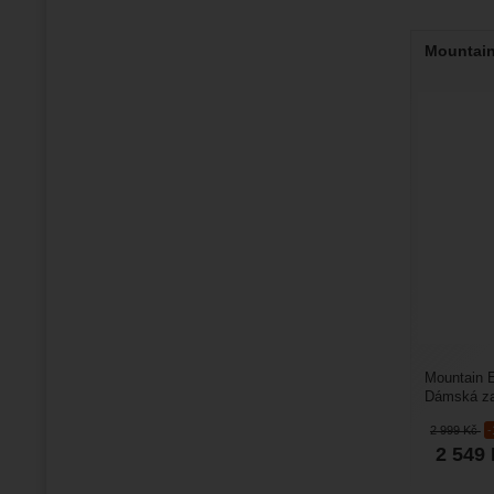
Mountain
Mountain E
Dámská zat
skialpinism
2 999
Kč
2 549