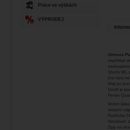
Práce ve výškách
Zo
Tyto coo
VÝPRODEJ
Jejich p
Marketi
Marke
Data zís
Inform
Povol
nejsme s
Zo
Marketin
vhodné o
Ortovox Pi
například s
nastoupanou
Shorts W), 
(na ráno než
Mají po bocí
Uvnitř je po
Pertex Qua
Vrchní látka
Izolační ná
Podšívka:
74
Hmotnost: 
Zipy na str