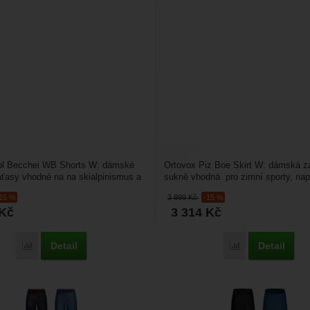
ol Becchei WB Shorts W: dámské
Ortovox Piz Boe Skirt W: dámská z
aťasy vhodné na na skialpinismus a
sukně vhodná pro zimní sporty, nap
 Na přední...
skialpinismus, běžky....
-15 %
3 899
Kč
-15 %
Kč
3 314
Kč
Detail
Detail
Porovnat
Porovnat