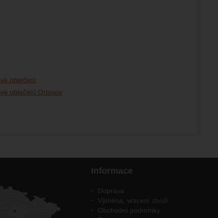
vé oblečení
vé oblečení Ortovox
Informace
Doprava
Výměna, vrácení zboží
Obchodní podmínky