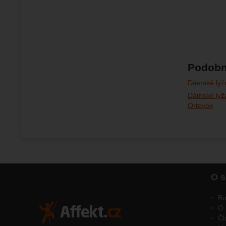
Podobn
Dámské lyža
Dámské lyža
Ortovox
O s
Bo
O 
Čl