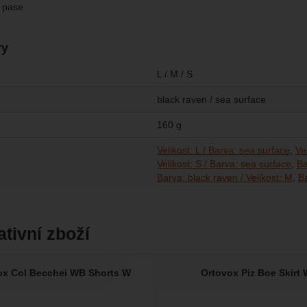
 pase
ry
L / M / S
black raven / sea surface
160 g
Velikost: L / Barva: sea surface
Ve
Velikost: S / Barva: sea surface
Ba
Barva: black raven / Velikost: M
Ba
ativní zboží
ox Col Becchei WB Shorts W
Ortovox Piz Boe Skirt 