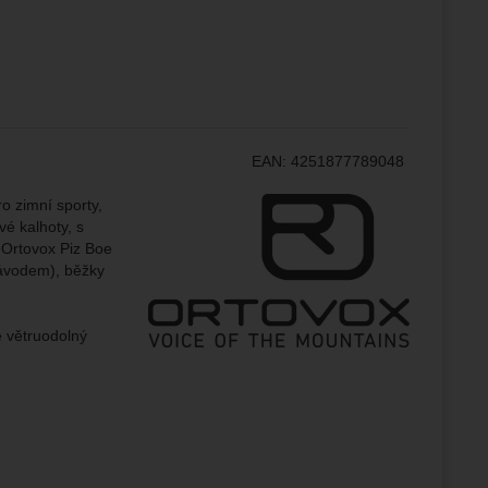
ampaní.
ránek.
že
EAN:
4251877789048
brazit
stran.
Výrobce:
o zimní sporty,
é kalhoty, s
y Ortovox Piz Boe
závodem), běžky
je větruodolný