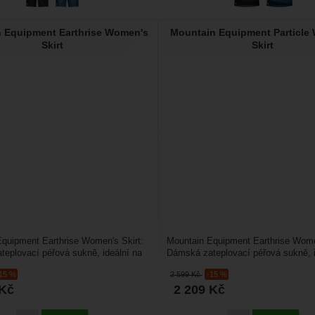
 Equipment Earthrise Women's
Mountain Equipment Particle
Skirt
Skirt
quipment Earthrise Women's Skirt:
Mountain Equipment Earthrise Wome
eplovací péřová sukně, ideální na
Dámská zateplovací péřová sukně, i
us...
skialpinismus...
-15 %
2 599
Kč
-15 %
Kč
2 209
Kč