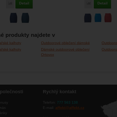
Detail
Detail
Porovnat
Porovnat
é produkty najdete v
řské kalhoty
Outdoorové oblečení dámské
Outdooro
řské kalhoty
Dámské outdoorové oblečení
Outdooro
Ortovox
polečnosti
Rychlý kontakt
nusy
Telefon:
777 563 138
nás
E-mail:
affekt@affekt.cz
ánky