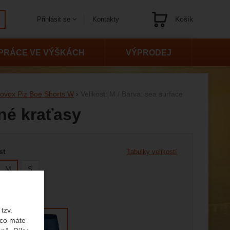
Košík
Kontakty
Přihlásit se
Navigace
PRÁCE VE VÝŠKÁCH
VÝPRODEJ
tovox Piz Boe Shorts W
Velikost: M / Barva: sea surface
né kraťasy
 variantu
st
Tabulky velikostí
M
S
tzv.
 co máte