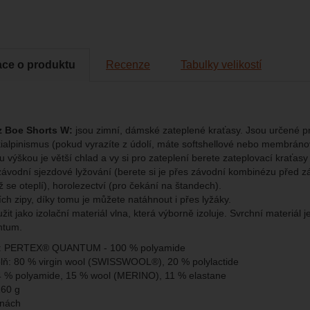
brazit
kies nám umožňují měření výkonu našeho webu i našich reklamních k
omocí určujeme počet návštěv a zdroje návštěv našich internetových st
.
ngové
-
abychom vás neobtěžovali nevhodnou reklamou
tingové
kaná pomocí těchto cookies zpracováváme souhrnně a anonymně, tak
ace o produktu
Recenze
Tabulky velikostí
eno
chopni identifikovat konkrétní uživatele našeho webu.
brazit
gové cookies používáme my nebo naši partneři, abychom vám mohli zo
bsahy nebo reklamy jak na našich stránkách, tak na stránkách třetích 
z Boe Shorts W:
jsou zimní, dámské zateplené kraťasy. Jsou určené pr
kialpinismus (pokud vyrazíte z údolí, máte softshellové nebo membránov
 výškou je větší chlad a vy si pro zateplení berete zateplovací kraťas
závodní sjezdové lyžování (berete si je přes závodní kombinézu před 
 se oteplí), horolezectví (pro čekání na štandech).
ch zipy, díky tomu je můžete natáhnout i přes lyžáky.
užit jako izolační materiál vlna, která výborně izoluje. Svrchní materiál 
ntum.
:
PERTEX® QUANTUM - 100 % polyamide
plň:
80 % virgin wool (SWISSWOOL®), 20 % polylactide
 % polyamide, 15 % wool (MERINO), 11 % elastane
160 g
anách