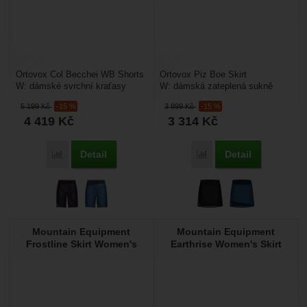
Ortovox Col Becchei WB Shorts
Ortovox Piz Boe Skirt
W: dámské svrchní kraťasy
W: dámská zateplená sukně
vhodné na na skialpinismus a
vhodná pro zimní sporty,
5 199
Kč
-15 %
3 899
Kč
-15 %
skitouring. Na přední...
například skialpinismus,
4 419
Kč
3 314
Kč
běžky....
Detail
Detail
Porovnat
Porovnat
Mountain Equipment
Mountain Equipment
Frostline Skirt Women's
Earthrise Women's Skirt