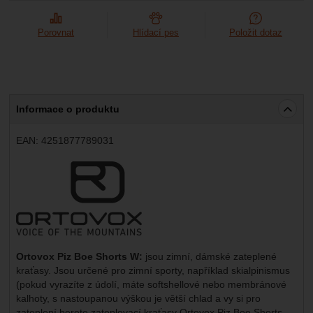
Porovnat
Hlídací pes
Položit dotaz
Informace o produktu
EAN:
4251877789031
Výrobce:
Ortovox Piz Boe Shorts W:
jsou zimní, dámské zateplené
kraťasy. Jsou určené pro zimní sporty, například skialpinismus
(pokud vyrazíte z údolí, máte softshellové nebo membránové
kalhoty, s nastoupanou výškou je větší chlad a vy si pro
zateplení berete zateplovací kraťasy Ortovox Piz Boe Shorts