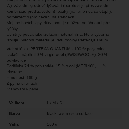
W), závodní sjezdové lyžování (berete si je přes závodní
kombinézu před závodem), běžky (na ráno než se oteplí),
horolezectví (pro čekání na štandech).
Mají po bocích zipy, díky tomu je můžete natáhnout i přes
lyžáky.
Uvnitř je použit jako izolační materiál vlna, která výborně
izoluje. Svrchní materiál je větruodolný Pertex Quantum.
Vrchní látka:
PERTEX® QUANTUM - 100 % polyamide
Izolační náplň:
80 % virgin wool (SWISSWOOL®), 20 %
polylactide
Podšívka:
74 % polyamide, 15 % wool (MERINO), 11 %
elastane
Hmotnost: 160 g
Zipy na stranách
Stahování v pase
Parametry
Velikost
L / M / S
Barva
black raven / sea surface
Váha
160 g