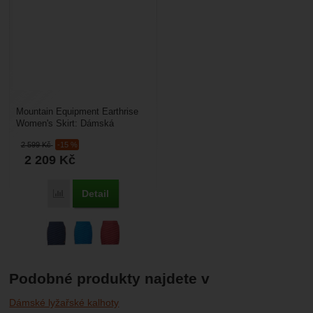
Mountain Equipment Earthrise
Women's Skirt: Dámská
zateplovací péřová sukně,
2 599
Kč
-15 %
ideální na skialpinismus...
2 209
Kč
Detail
Porovnat
Podobné produkty najdete v
Dámské lyžařské kalhoty