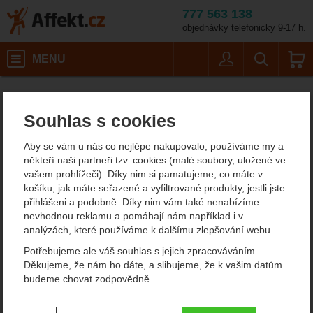
777 563 138
objednávky telefonicky 9-17 h.
Košík
MENU
Uživatel
Vyhledáván
Velikost: S / Barv
Dámské outdoorové oblečení
Dámské lyžařské kalhoty
Affekt.cz
Oblečení
Ortovox Piz Boe Shorts W
Souhlas s cookies
Ortovox Piz Boe Shorts W
Aby se vám u nás co nejlépe nakupovalo, používáme my a
zateplené kraťasy
někteří naši partneři tzv. cookies (malé soubory, uložené ve
vašem prohlížeči). Díky nim si pamatujeme, co máte v
košíku, jak máte seřazené a vyfiltrované produkty, jestli jste
přihlášeni a podobně. Díky nim vám také nenabízíme
Fotografie
doporučujeme!
nevhodnou reklamu a pomáhají nám například i v
analýzách, které používáme k dalšímu zlepšování webu.
Potřebujeme ale váš souhlas s jejich zpracováváním.
Děkujeme, že nám ho dáte, a slibujeme, že k vašim datům
budeme chovat zodpovědně.
Nastavení souhlasů s kategoriemi