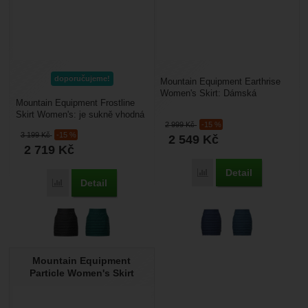
doporučujeme!
Mountain Equipment Earthrise
Women's Skirt: Dámská
Mountain Equipment Frostline
zateplovací péřová sukně,
Skirt Women's: je sukně vhodná
ideální na skialpinismus...
2 999
Kč
-15 %
na horskou turistiku a
3 199
Kč
-15 %
2 549
Kč
skialpinismus. Využijete...
2 719
Kč
Detail
Porovnat
Detail
Porovnat
Mountain Equipment
Particle Women's Skirt