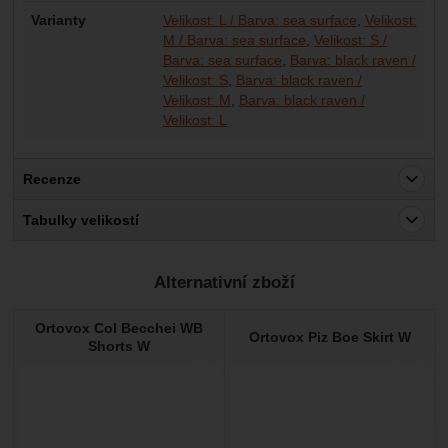
Varianty
Velikost: L / Barva: sea surface
Velikost:
M / Barva: sea surface
Velikost: S /
Barva: sea surface
Barva: black raven /
Velikost: S
Barva: black raven /
Velikost: M
Barva: black raven /
Velikost: L
Recenze
Pro vkládání recenzí je nutné se přihlásit.
Tabulky velikostí
Recenze
Alternativní zboží
Nebyla přidána žádná recenze.
Ortovox Col Becchei WB
Ortovox Piz Boe Skirt W
Shorts W