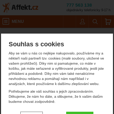
777 563 138
objednávky telefonicky 9-17 h.
Košík
MENU
Uživatel
Vyhledáván
Barva: cetacean blue
Střední batohy (41-59 l)
Turistické batohy 40-60l
Affekt.cz
Batohy
Osprey Stratos 44
Souhlas s cookies
Osprey Stratos 44
Aby se vám u nás co nejlépe nakupovalo, používáme my a
turistický batoh
někteří naši partneři tzv. cookies (malé soubory, uložené ve
vašem prohlížeči). Díky nim si pamatujeme, co máte v
košíku, jak máte seřazené a vyfiltrované produkty, jestli jste
přihlášeni a podobně. Díky nim vám také nenabízíme
Fotografie
nevhodnou reklamu a pomáhají nám například i v
analýzách, které používáme k dalšímu zlepšování webu.
Potřebujeme ale váš souhlas s jejich zpracováváním.
Děkujeme, že nám ho dáte, a slibujeme, že k vašim datům
budeme chovat zodpovědně.
Nastavení souhlasů s kategoriemi