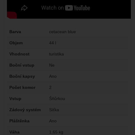
Parametry
Barva
cetacean blue
Objem
44 l
Vhodnost
turistika
Boční vstup
Ne
Boční kapsy
Ano
Počet komor
2
Vstup
Šňůrkou
Zádový systém
Síťka
Pláštěnka
Ano
Váha
1,65 kg