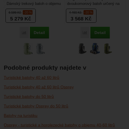
Dámský trekový batoh o objemu
dvoukomorový batoh určený na
35+5 litrů (celkem 40 litrů).
turistiku, kempování, cestování
6 599
Kč
-20 %
4 460
Kč
-20 %
Oblíbí si...
a další aktivity....
5 279
Kč
3 568
Kč
Detail
Detail
Porovnat
Porovnat
Podobné produkty najdete v
Turistické batohy 40 až 60 litrů
Turistické batohy 40 až 60 litrů Osprey
Turistické batohy do 50 litrů
Turistické batohy Osprey do 50 litrů
Batohy na turistiku
Osprey - turistické a horolezecké batohy o objemu 40-60 litrů