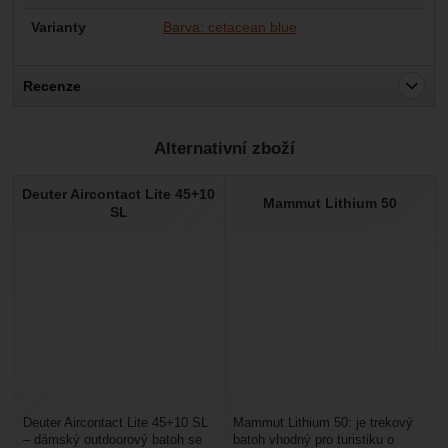
Varianty
Barva: cetacean blue
Recenze
Pro vkládání recenzí je nutné se přihlásit.
Alternativní zboží
Recenze
Deuter Aircontact Lite 45+10
Nebyla přidána žádná recenze.
Mammut Lithium 50
SL
Deuter Aircontact Lite 45+10 SL
Mammut Lithium 50: je trekový
– dámský outdoorový batoh se
batoh vhodný pro turistiku o