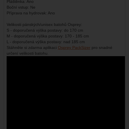
Pláštěnka: Ano
Boční vstup: Ne
Příprava na hydrovak: Ano
Velikosti pánských/unisex batohů Osprey:
S - doporučená výška postavy: do 170 cm
M - doporučená výška postavy: 170 - 185 cm
L - doporučená výška postavy: nad 185 cm
Stáhněte si zdarma aplikaci
Osprey PackSizer
pro snadné
určení velikosti batohu.