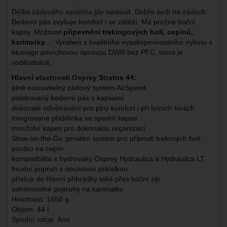
Délka zádového systému jde nastavit. Dobře sedí na zádech.
Bederní pás zvyšuje komfort i se zátěží. Má pružné boční
kapsy. Možnost
připevnění trekingových holí, cepínů,
karimatky
.... Vyroben z kvalitního vysokopevnostního nylonu s
bluesign povrchovou úpravou DWR bez PFC, která je
voděodolná.
Hlavní vlastnosti Osprey Stratos 44:
plně nastavitelný zádový systém AirSpeed
polstrovaný bederní pás s kapsami
dokonalé odvětrávání pro plný komfort i při letních túrách
integrované pláštěnka ve spodní kapse
množství kapes pro dokonalou organizaci
Stow-on-the-Go geniální systém pro připnutí trekových holí
poutko na cepín
kompatibilita s hydrovaky Osprey Hydraulics a Hydraulics LT
hrudní popruh s nouzovou píšťalkou
přístup do hlavní přihrádky také přes boční zip
odnímatelné popruhy na karimatku
Hmotnost: 1650 g
Objem: 44 l
Spodní vstup: Ano