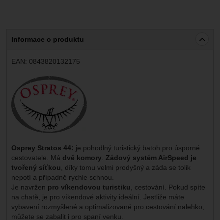
Informace o produktu
EAN:
0843820132175
Výrobce:
Osprey Stratos 44:
je pohodlný turistický batoh pro úsporné
cestovatele. Má
dvě komory
.
Zádový systém AirSpeed je
tvořený síťkou
, díky tomu velmi prodyšný a záda se tolik
nepotí a případně rychle schnou.
Je navržen
pro víkendovou turistiku
, cestování. Pokud spíte
na chatě, je pro víkendové aktivity ideální. Jestliže máte
vybavení rozmyšlené a optimalizované pro cestování nalehko,
můžete se zabalit i pro spaní venku.