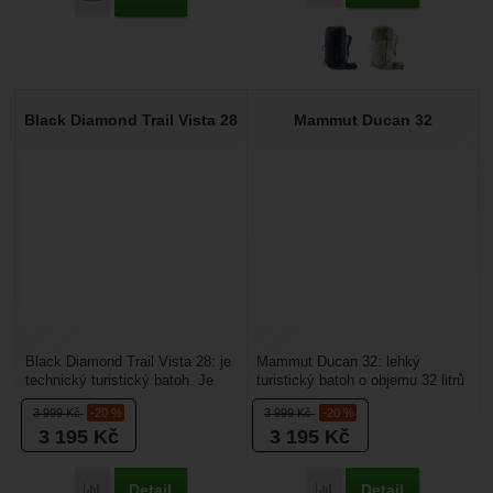
Black Diamond Trail Vista 28
Mammut Ducan 32
Black Diamond Trail Vista 28: je
Mammut Ducan 32: lehký
technický turistický batoh. Je
turistický batoh o objemu 32 litrů
koncipován jako lehký,
vhodný na jednodenní turistiku,
3 999
Kč
-20 %
3 999
Kč
-20 %
všestranný batoh...
na Ferraty....
3 195
Kč
3 195
Kč
Detail
Detail
Porovnat
Porovnat