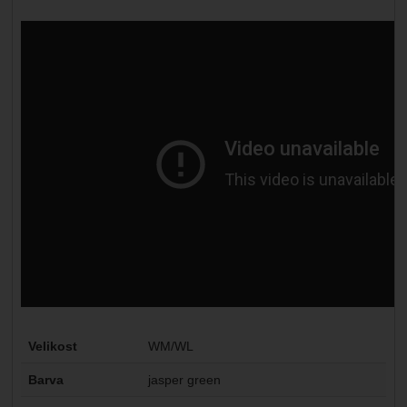
Parametry
Velikost
WM/WL
Barva
jasper green