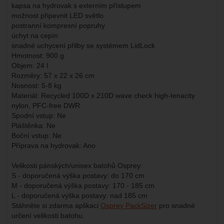
kapsa na hydrovak s externím přístupem
možnost připevnit LED světlo
postranní kompresní popruhy
úchyt na cepín
snadné uchycení přilby se systémem LidLock
Hmotnost: 900 g
Objem: 24 l
Rozměry: 57 x 22 x 26 cm
Nosnost: 5-8 kg
Materiál: Recycled 100D x 210D wave check high-tenacity
nylon, PFC-free DWR
Spodní vstup: Ne
Pláštěnka: Ne
Boční vstup: Ne
Příprava na hydrovak: Ano
Velikosti pánských/unisex batohů Osprey:
S - doporučená výška postavy: do 170 cm
M - doporučená výška postavy: 170 - 185 cm
L - doporučená výška postavy: nad 185 cm
Stáhněte si zdarma aplikaci
Osprey PackSizer
pro snadné
určení velikosti batohu.