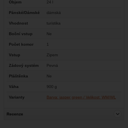
Objem
24 l
Pánské/Dámské
dámská
Vhodnost
turistika
Boční vstup
Ne
Počet komor
1
Vstup
Zipem
Zádový systém
Pevná
Pláštěnka
Ne
Váha
900 g
Varianty
Barva: jasper green / Velikost: WM/WL
Recenze
Pro vkládání recenzí je nutné se přihlásit.