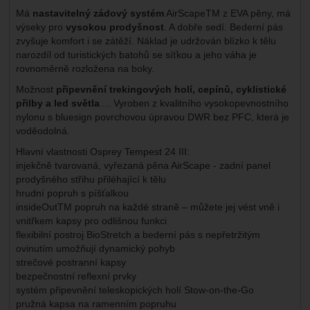
Má
nastavitelný zádový systém
AirScapeTM z EVA pěny, má
výseky pro
vysokou prodyšnost
. A dobře sedí. Bederní pás
zvyšuje komfort i se zátěží. Náklad je udržován blízko k tělu
narozdíl od turistických batohů se síťkou a jeho váha je
rovnoměrně rozložena na boky.
Možnost
připevnění trekingových holí, cepínů, cyklistické
přilby a led světla
.... Vyroben z kvalitního vysokopevnostního
nylonu s bluesign povrchovou úpravou DWR bez PFC, která je
voděodolná.
Hlavní vlastnosti Osprey Tempest 24 III:
injekčně tvarovaná, vyřezaná pěna AirScape - zadní panel
prodyšného střihu přiléhající k tělu
hrudní popruh s píšťalkou
insideOutTM popruh na každé straně – můžete jej vést vně i
vnitřkem kapsy pro odlišnou funkci
flexibilní postroj BioStretch a bederní pás s nepřetržitým
ovinutím umožňují dynamický pohyb
strečové postranní kapsy
bezpečnostní reflexní prvky
systém připevnění teleskopických holí Stow-on-the-Go
pružná kapsa na ramenním popruhu