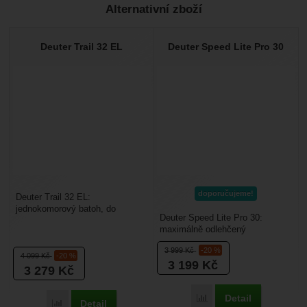
Alternativní zboží
Recenze
Nebyla přidána žádná recenze.
Deuter Trail 32 EL
Deuter Speed Lite Pro 30
doporučujeme!
Deuter Trail 32 EL:
jednokomorový batoh, do
Deuter Speed Lite Pro 30:
komory je přístup z vrchu přes
maximálně odlehčený
šňůrku nebo přes rozměrný...
outdoorový batoh vyrobený pro
3 999
Kč
-20 %
horské sporty. Je vyrobený...
4 099
Kč
-20 %
3 199
Kč
3 279
Kč
Detail
Porovnat
Detail
Porovnat