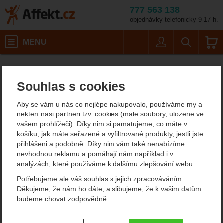
777 563 138
objednávky telefonicky 9-17 h.
Košík
MENU
Uživatel
Vyhledáván
Barva: jasper green / 
Malé batohy do 40 litrů
Turistické batohy
Pevná záda
Affekt.cz
Batohy
Osprey Tempest 24 III
Souhlas s cookies
Osprey Tempest 24 III
Aby se vám u nás co nejlépe nakupovalo, používáme my a
turistický batoh
někteří naši partneři tzv. cookies (malé soubory, uložené ve
vašem prohlížeči). Díky nim si pamatujeme, co máte v
košíku, jak máte seřazené a vyfiltrované produkty, jestli jste
přihlášeni a podobně. Díky nim vám také nenabízíme
Fotografie
nevhodnou reklamu a pomáhají nám například i v
analýzách, které používáme k dalšímu zlepšování webu.
Potřebujeme ale váš souhlas s jejich zpracováváním.
Děkujeme, že nám ho dáte, a slibujeme, že k vašim datům
budeme chovat zodpovědně.
Nastavení souhlasů s kategoriemi