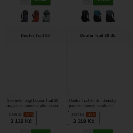
Deuter Trail 30
Deuter Trail 28 SL
Sportovní bágl Deuter Trail 30:
Deuter Trail 28 SL: dámský
má jednu komorou přístupnou
jednokomorový batoh, do
z vrchní části + přes rozměrný
komory je přístup z vrchu přes
3 899
Kč
-20 %
3 899
Kč
-20 %
otvor zipem....
šňůrku nebo přes rozměrný...
3 119
Kč
3 119
Kč