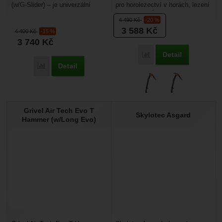
(w/G-Slider) – je univerzální
pro horolezectví v horách, lezení
cepín s kovaným hrotem určený
stěn, hřebenů a lehčích
4 490
Kč
-20 %
hlavně pro lezení...
ledopádů. Má...
3 588
Kč
4 400
Kč
-15 %
3 740
Kč
Detail
Porovnat
Detail
Porovnat
Grivel Air Tech Evo T
Skylotec Asgard
Hammer (w/Long Evo)