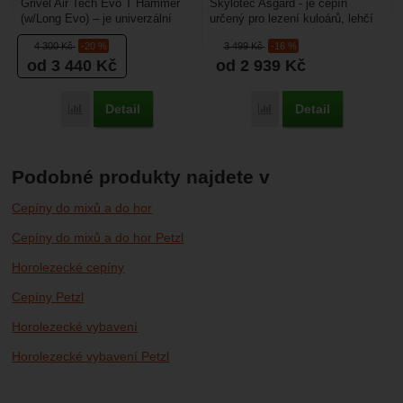
Grivel Air Tech Evo T Hammer
Skylotec Asgard - je cepín
(w/Long Evo) – je univerzální
určený pro lezení kuloárů, lehčí
cepín s kovaným hrotem určený
mixové lezení, nebo vážný
4 300
Kč
-20 %
3 499
Kč
-16 %
hlavně pro lezení...
skialpinismus....
od 3 440
Kč
od 2 939
Kč
Detail
Detail
Porovnat
Porovnat
Podobné produkty najdete v
Cepíny do mixů a do hor
Cepíny do mixů a do hor Petzl
Horolezecké cepíny
Cepíny Petzl
Horolezecké vybavení
Horolezecké vybavení Petzl