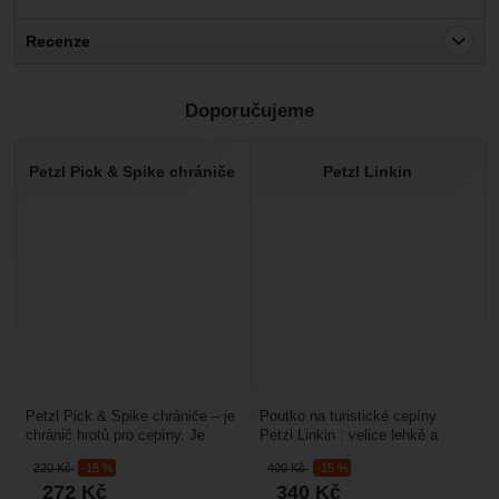
Recenze
Pro vkládání recenzí je nutné se přihlásit.
Doporučujeme
Recenze
Nebyla přidána žádná recenze.
Petzl Pick & Spike chrániče
Petzl Linkin
Petzl Pick & Spike chrániče – je
Poutko na turistické cepíny
chránič hrotů pro cepíny. Je
Petzl Linkin : velice lehké a
výškově nastavitelná a i
přitom pohodlné poutko pro
320
Kč
-15 %
400
Kč
-15 %
odnímatelná....
cepíny Petzl i jiné....
272
Kč
340
Kč