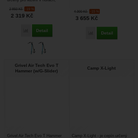
v horách. Proto...
mixy. Má tvarovanou násadu,
2 850
Kč
-19 %
která jde zapíchnout...
4 300
Kč
-15 %
2 319
Kč
3 655
Kč
Detail
Porovnat
Detail
Porovnat
Grivel Air Tech Evo T
Camp X-Light
Hammer (w/G-Slider)
Grivel Air Tech Evo T Hammer
Camp X-Light - je cepín určený