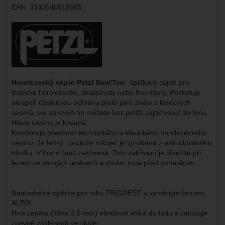
EAN:
3342540818965
Výrobce:
Horolezecký cepín Petzl Sum'Tec
: špičkový cepín pro
klasické horolezectví, skialpinisty nebo freeridery. Poskytuje
alespoň částečnou ochranu prstů jako znáte z lezeckých
cepínů, ale zároveň ho můžete bez potíží zapíchnout do firnu.
Hlava cepínu je kovaná.
Kombinuje přednosti technického a klasického horolezeckého
cepínu. Je lehký , protože rukojeť je vyrobena z extrudovaného
hliníku. V horní části zakřivená. Toto zakřivení je důležité při
lezení ve strmých terénech a chrání ruce před poraněním.
Nastavitelná opěrka pro ruku TRIGREST a výměným hrotem
ALPIX.
Hrot cepínu (šířka 3,5 mm) efektivně vniká do ledu a zaručuje
i pevné zaklesnutí ve skále.