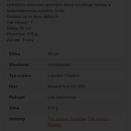
Unikátním sytémem upevnění, který umožňuje rychlou a
bezproblémovou výměnu hrotu.
Dodává se ve dvou délkách.
Typ násady: T
Délka: 55 cm
Hmotnost: 470 g
Záruka: 3 roky
Parametry
Délka
55 cm
Vhodnost
horolezectví
Typ cepínu
Lopatka / Kladivo
Hrot
Kovaný hrot (Cr-Mo)
Rukojeť
Lze zapíchnout
Váha
470 g
Varianty
Typ cepínu: Lopatka
Typ cepínu:
Kladivo