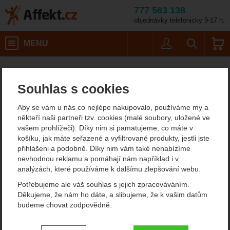
777 563 138
objednávky telefonicky 9-17 h.
Košík
MENU
Uživatel
Vyhledáván
Typ cepínu: Lopatka
Horolezecké vybavení
Cepíny
Cepíny do mixů
Affekt.cz
Vybavení
Petzl Sum´Tec
Souhlas s cookies
Petzl Sum´Tec cepín
Aby se vám u nás co nejlépe nakupovalo, používáme my a
někteří naši partneři tzv. cookies (malé soubory, uložené ve
vašem prohlížeči). Díky nim si pamatujeme, co máte v
Fotografie
košíku, jak máte seřazené a vyfiltrované produkty, jestli jste
přihlášeni a podobně. Díky nim vám také nenabízíme
nevhodnou reklamu a pomáhají nám například i v
analýzách, které používáme k dalšímu zlepšování webu.
Potřebujeme ale váš souhlas s jejich zpracováváním.
Děkujeme, že nám ho dáte, a slibujeme, že k vašim datům
budeme chovat zodpovědně.
Nastavení souhlasů s kategoriemi