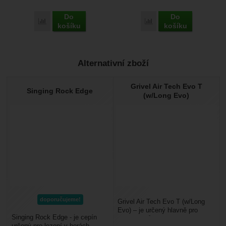
Do
Do
Porovnat
Porovnat
košíku
košíku
Alternativní zboží
Grivel Air Tech Evo T
Singing Rock Edge
(w/Long Evo)
doporučujeme!
Grivel Air Tech Evo T (w/Long
Evo) – je určený hlavně pro
Singing Rock Edge - je cepín
lezení mixů a obecně pro lezení
určený pro lezení v horách,