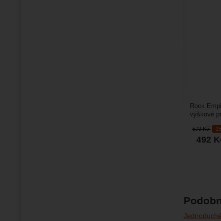
Rock Empir
výškové p
určená pro
579
Kč
-1
492
K
Podobn
Jednoduché