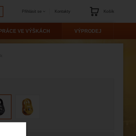
Košík
Kontakty
Přihlásit se
Navigace
PRÁCE VE VÝŠKÁCH
VÝPRODEJ
ck
 variantu