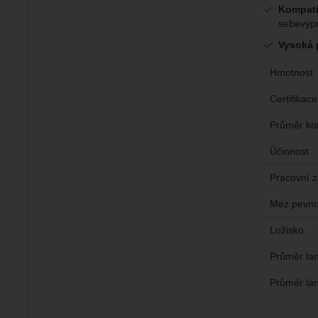
Kompatib
sebevypr
Vysoká 
Hmotnost
Certifikace
Průměr ko
Účinnost
Pracovní z
Mez pevno
Ložisko
Průměr la
Průměr la