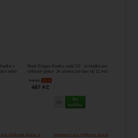
kladka s
Rock Empire Kladka malá SS : je kladka pro
ráce nebo
výškové práce. Je určená pro lano do 11 mm.
Duralová rolna....
549
Kč
-15 %
467
Kč
Do
Porovnat
košíku
 pro výškové práce a
Vybavení pro výškové práce