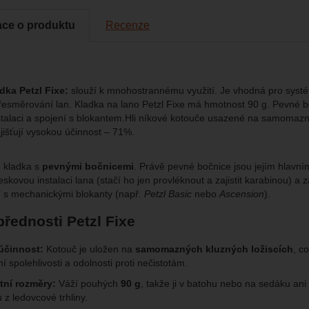
brazit
to cookies vám práci s naším webem dokážeme ještě zpříjemnit. Doká
vat vaše nastavení, mohou vám pomoci s vyplňováním formulářů, um
cké
-
abychom věděli, jak se na webu chováte, a mohli náš web dále zl
ace o produktu
Recenze
tické
azit služby jako je chat a podobně.
eno
brazit
kies nám umožňují měření výkonu našeho webu i našich reklamních k
dka Petzl Fixe:
slouží k mnohostrannému využití. Je vhodná pro syst
omocí určujeme počet návštěv a zdroje návštěv našich internetových st
.
ngové
-
abychom vás neobtěžovali nevhodnou reklamou
esměrování lan. Kladka na lano Petzl Fixe má hmotnost 90 g. Pevné 
tingové
kaná pomocí těchto cookies zpracováváme souhrnně a anonymně, tak
eno
talaci a spojení s blokantem.Hli níkové kotouče usazené na samomaz
chopni identifikovat konkrétní uživatele našeho webu.
jišťují vysokou účinnost – 71%.
brazit
gové cookies používáme my nebo naši partneři, abychom vám mohli zo
e kladka s
pevnými bočnicemi
. Právě pevné bočnice jsou jejím hlavn
bsahy nebo reklamy jak na našich stránkách, tak na stránkách třetích 
skovou instalaci lana (stačí ho jen provléknout a zajistit karabinou) a
í s mechanickými blokanty (např.
Petzl Basic
nebo
Ascension
).
přednosti Petzl Fixe
účinnost:
Kotouč je uložen na
samomazných kluzných ložiscích
, c
 spolehlivosti a odolnosti proti nečistotám.
ní rozměry:
Váží pouhých
90 g
, takže ji v batohu nebo na sedáku ani
 z ledovcové trhliny.