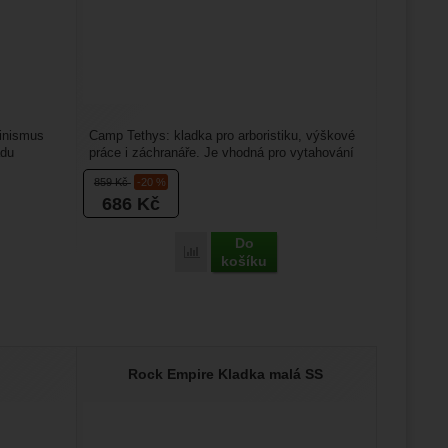
pinismus
Camp Tethys: kladka pro arboristiku, výškové
ádu
práce i záchranáře. Je vhodná pro vytahování
těžkých břemen...
859
Kč
-20 %
686
Kč
Do
Porovnat
košíku
Rock Empire Kladka malá SS