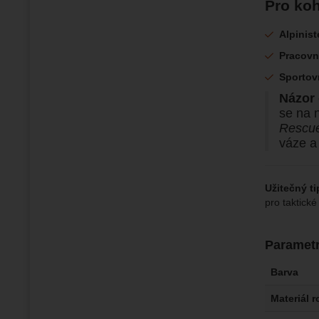
Pro koh
Alpinist
Pracovn
Sportovn
Názor 
se na 
Rescu
váze a
Užitečný ti
pro taktick
Paramet
Barva
Materiál r