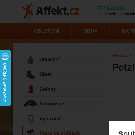
777 563 138
objednávky telefonick
OBLEČENÍ
OBUV
BAT
Affekt.cz
P
Oblečení
Petz
Obuv
Fotogr
Batohy
Kempování
Vybavení
Souh
Práce ve výškách