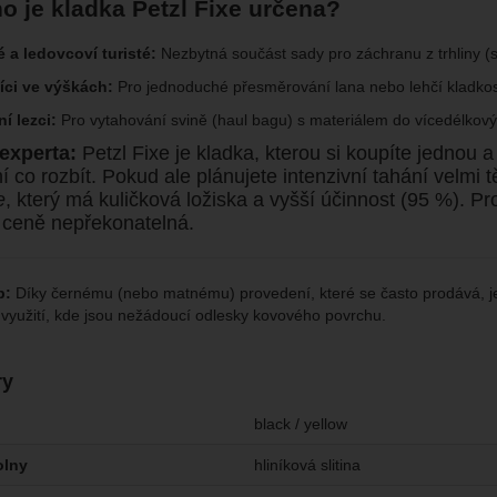
o je kladka Petzl Fixe určena?
é a ledovcoví turisté:
Nezbytná součást sady pro záchranu z trhliny (s
íci ve výškách:
Pro jednoduché přesměrování lana nebo lehčí kladkos
í lezci:
Pro vytahování svině (haul bagu) s materiálem do vícedélkový
experta:
Petzl Fixe je kladka, kterou si koupíte jednou
ní co rozbít. Pokud ale plánujete intenzivní tahání velm
e
, který má kuličková ložiska a vyšší účinnost (95 %). Pr
 ceně nepřekonatelná.
p:
Díky černému (nebo matnému) provedení, které se často prodává, je 
é využití, kde jsou nežádoucí odlesky kovového povrchu.
ry
black / yellow
olny
hliníková slitina