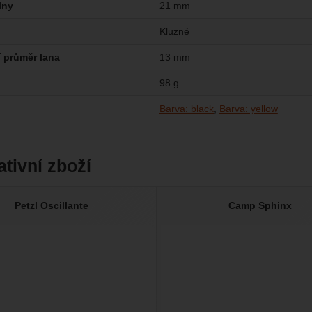
lny
21 mm
Kluzné
 průměr lana
13 mm
98 g
Barva: black
Barva: yellow
ativní zboží
Petzl Oscillante
Camp Sphinx