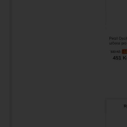
Petzl Osci
určena pro
použití v k
530
Kč
-1
451
K
R