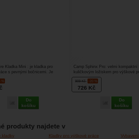
e Kladka Mini : je kladka pro
Camp Sphinx Pro: velmi kompaktní 
ráce s pevnými bočnicemi. Je
kuličkovým ložiskem pro výškové p
 lano do 12 mm....
arboristiku. Kromě...
5 %
909
Kč
-20 %
č
726
Kč
Do
Do
Porovnat
Porovnat
košíku
košíku
é produkty najdete v
 kladky
Kladky pro výškové práce
Vybavení