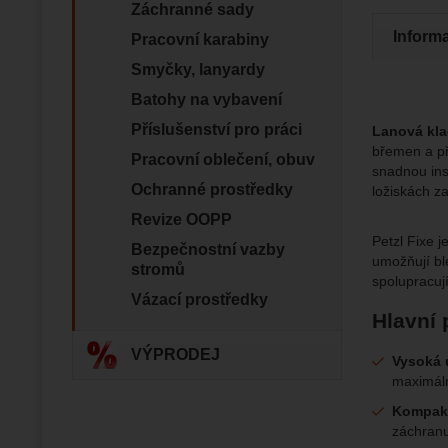
Zo
Díky těm
Záchranné sady
zapamato
Analyti
Inform
Pracovní karabiny
Analy
nám zobr
Povol
Smyčky, lanyardy
Batohy na vybavení
Zo
Tyto coo
Příslušenství pro práci
Lanová kla
Jejich p
Marketi
břemen a př
Marke
Pracovní oblečení, obuv
Data zís
Povol
snadnou ins
nejsme s
Ochranné prostředky
ložiskách za
Revize OOPP
Zo
Marketin
Petzl Fixe j
Bezpečnostní vazby
vhodné o
umožňují ble
stromů
spolupracuj
Vázací prostředky
Hlavní 
VÝPRODEJ
Vysoká 
maximální
Kompakt
záchranu