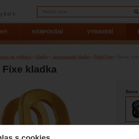
Vyhledávání
y 9-17 h.
OHY
KEMPOVÁNÍ
VYBAVENÍ
ráce ve výškách
Kladky
Jednoduché kladky
Petzl Fixe
Barva: bla
l Fixe kladka
Vyberte
afie
Barva
las s cookies