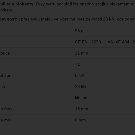
ilita s blokanty:
Díky tvaru bočnic ji lze snadno spojit s blokantem a
oštění.
pevnost:
I přes svou malou velikost má mez pevnosti
23 kN
, což odpo
98 g
CE EN 12278, UIAA, XF 494 Li
touče
21 mm
71
atížení
5 kN
sti
23 kN
kluzné
na max
13 mm
na min
6 mm