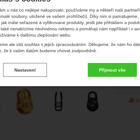
Původn
750
K
edchozí
násl
ám u nás co nejlépe nakupovalo, používáme my a někteří naši partneři 
63
(malé soubory, uložené ve vašem prohlížeči). Díky nim si pamatujeme,
 jak máte seřazené a vyfiltrované produkty, jestli jste přihlášeni a podo
(
527,2
také nenabízíme nevhodnou reklamu a pomáhají nám například i v an
Dostup
Extern
užíváme k dalšímu zlepšování webu.
eme ale váš souhlas s jejich zpracováváním. Děkujeme, že nám ho dát
e, že k vašim datům budeme chovat zodpovědně.
vení souhlasů s kategoriemi cookies
Nastavení
Přijmout vše
Do
.
ké
-
bez těchto cookies náš web nebude fungovat
ické
Vý
AKTIVNÍ
afie
brazit
P
é cookies umožňují váš průchod nákupním košíkem, porovnávání prod
zbytné funkce.
ční a rozšířené funkce
-
abyste nemuseli vše nastavovat znovu a aby
renční a rozšířené funkce
.
li spojit např. pomocí chatu
eno