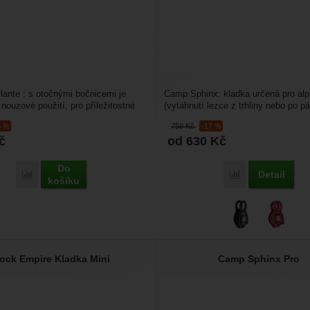
llante : s otočnými bočnicemi je
Camp Sphinx: kladka určená pro al
 nouzové použití, pro příležitostné
(vytáhnutí lezce z trhliny nebo po p
ladkostrojích...
v převisu), ale dá...
5 %
759
Kč
-17 %
č
od 630
Kč
Do
Detail
Porovnat
Porovnat
košíku
ock Empire Kladka Mini
Camp Sphinx Pro