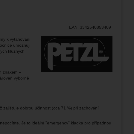
žeme si
ožní
.
epšovat
EAN:
3342540853409
ampaní.
Výrobce:
émy k vytahování
ránek.
bočnice umožňují
že
ných kluzných
brazit
ím znakem –
stran.
 zároveň výborně
ož zajišťuje dobrou účinnost (cca 71 %) při zachování
 nepocítíte. Je to ideální "emergency" kladka pro případnou