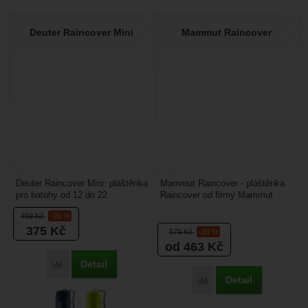
Deuter Raincover Mini
Mammut Raincover
Deuter Raincover Mini: pláštěnka
Mammut Raincover - pláštěnka
pro batohy od 12 do 22
Raincover od firmy Mammut
litrů. Materiál: 700D
zajistí perfektní ochranu vašemu
469
Kč
-20 %
PAHmotnost: 65 gVelikost:...
batohu při deštivém...
375
Kč
579
Kč
-20 %
od 463
Kč
Detail
Porovnat
Detail
Porovnat