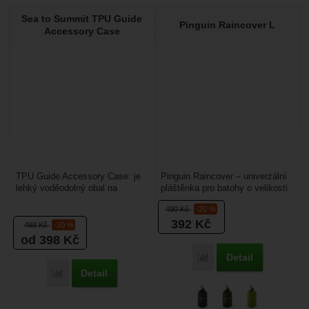
Sea to Summit TPU Guide
Pinguin Raincover L
Accessory Case
TPU Guide Accessory Case: je
Pinguin Raincover – univerzální
lehký voděodolný obal na
pláštěnka pro batohy o velikosti
všechny Vaše nezbytnosti.
55 - 75L. Upínání pomocí
490
Kč
-20 %
Splňuje standardy testování...
pruženky s...
392
Kč
498
Kč
-20 %
od 398
Kč
Detail
Porovnat
Detail
Porovnat