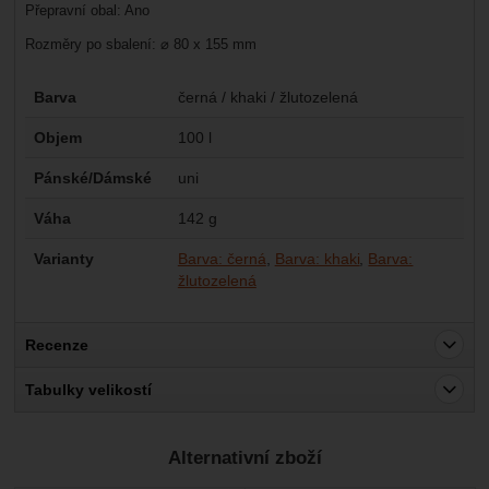
Přepravní obal: Ano
Rozměry po sbalení: ⌀ 80 x 155 mm
Parametry
Barva
černá / khaki / žlutozelená
Objem
100 l
Pánské/Dámské
uni
Váha
142 g
Varianty
Barva: černá
Barva: khaki
Barva:
žlutozelená
Recenze
Pro vkládání recenzí je nutné se přihlásit.
Tabulky velikostí
Recenze
Alternativní zboží
Nebyla přidána žádná recenze.