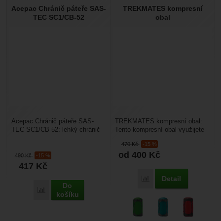
Acepac Chránič páteře SAS-
TREKMATES kompresní
TEC SC1/CB-52
obal
Acepac Chránič páteře SAS-
TREKMATES kompresní obal:
TEC SC1/CB-52: lehký chránič
Tento kompresní obal využijete
páteře z viskózní elastické
především při cestování nebo
470
Kč
-15 %
pěny vhodný do batohu...
turistice, v situacích,...
od 400
Kč
490
Kč
-15 %
417
Kč
Detail
Porovnat
Do
Porovnat
košíku