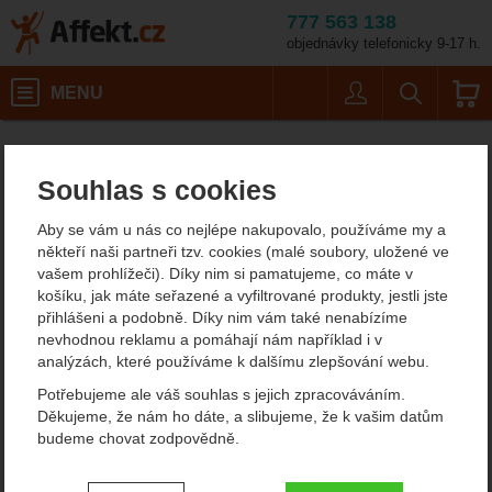
777 563 138
objednávky telefonicky 9-17 h.
Košík
MENU
Uživatel
Vyhledáván
Barva: černá
Doplňky
Affekt.cz
Batohy
Pinguin Raincover XL
Souhlas s cookies
Pinguin Raincover XL
Aby se vám u nás co nejlépe nakupovalo, používáme my a
někteří naši partneři tzv. cookies (malé soubory, uložené ve
vašem prohlížeči). Díky nim si pamatujeme, co máte v
Fotografie
košíku, jak máte seřazené a vyfiltrované produkty, jestli jste
přihlášeni a podobně. Díky nim vám také nenabízíme
nevhodnou reklamu a pomáhají nám například i v
analýzách, které používáme k dalšímu zlepšování webu.
Potřebujeme ale váš souhlas s jejich zpracováváním.
Děkujeme, že nám ho dáte, a slibujeme, že k vašim datům
budeme chovat zodpovědně.
Nastavení souhlasů s kategoriemi