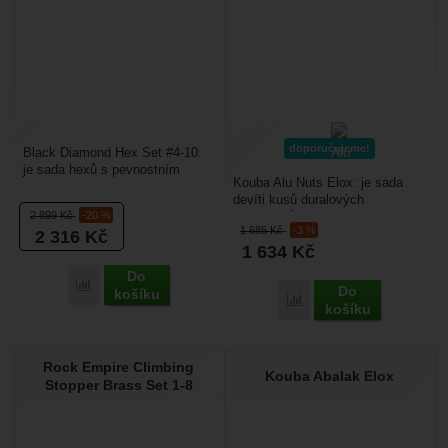
doporučujeme!
Black Diamond Hex Set #4-10:
je sada hexů s pevnostním
Kouba Alu Nuts Elox: je sada
ocelovým lankem pro snadnější
devíti kusů duralových
založení do spáry. ...
2 899
Kč
-20 %
vklíněneců prohnutého tvaru s
1 685
Kč
-3 %
2 316
Kč
pevnostním ocelovým...
1 634
Kč
Do
Porovnat
Do
košíku
Porovnat
košíku
Rock Empire Climbing
Kouba Abalak Elox
Stopper Brass Set 1-8