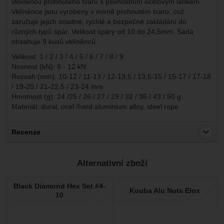
vklíněnců prohnutého tvaru s pevnostním ocelovým lankem.
Vklíněnce jsou vyrobeny v mírně prohnutém tvaru, což
zaručuje jejich snadné, rychlé a bezpečné zakládání do
různých typů spár. Velikost spáry od 10 do 24,5mm. Sada
obsahuje 9 kusů vklíněnců.
Velikost: 1 / 2 / 3 / 4 / 5 / 6 / 7 / 8 / 9
Nosnost (kN): 8 - 12 kN
Rozsah (mm): 10-12 / 11-13 / 12-13,5 / 13,5-15 / 15-17 / 17-18
/ 19-20 / 21-22,5 / 23-24 mm
Hmotnost (g): 24 /25 / 26 / 27 / 29 / 32 / 36 / 43 / 50 g
Materiál: dural, ocel /hard aluminium alloy, steel rope
Recenze
Pro vkládání recenzí je nutné se přihlásit.
Alternativní zboží
Recenze
Black Diamond Hex Set #4-
Nebyla přidána žádná recenze.
Kouba Alu Nuts Elox
10