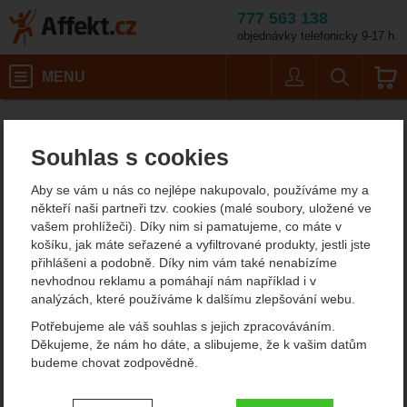
777 563 138
objednávky telefonicky 9-17 h.
Košík
MENU
Uživatel
Vyhledáván
Rock Emp
Horolezecké vybavení
Friendy a stoppery
Affekt.cz
Vybavení
Vklíněnce (abalaky, stopery, hexy)
Souhlas s cookies
Rock Empire Alu Nuts Set
Aby se vám u nás co nejlépe nakupovalo, používáme my a
někteří naši partneři tzv. cookies (malé soubory, uložené ve
vašem prohlížeči). Díky nim si pamatujeme, co máte v
Fotografie
košíku, jak máte seřazené a vyfiltrované produkty, jestli jste
přihlášeni a podobně. Díky nim vám také nenabízíme
nevhodnou reklamu a pomáhají nám například i v
analýzách, které používáme k dalšímu zlepšování webu.
Potřebujeme ale váš souhlas s jejich zpracováváním.
Děkujeme, že nám ho dáte, a slibujeme, že k vašim datům
budeme chovat zodpovědně.
Nastavení souhlasů s kategoriemi