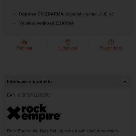
Marketingové
-
abychom vás neobtěžovali nevhodnou
Marketingové
návštěv a zdroje návštěv našich internetových stránek.
.
reklamou
Data získaná pomocí těchto cookies zpracováváme
Povoleno
Doprava ČR ZDARMA
: objednávka nad 1600 Kč
souhrnně a anonymně, takže nejsme schopni identifikovat
Výměna velikosti ZDARMA
konkrétní uživatele našeho webu.
Zobrazit
Marketingové cookies používáme my nebo naši partneři,
abychom vám mohli zobrazit vhodné obsahy nebo reklamy
jak na našich stránkách, tak na stránkách třetích stran.
Porovnat
Hlídací pes
Položit dotaz
Informace o produktu
EAN:
8595570120378
Výrobce:
Rock Empire Alu Nuts Set : je sada devíti kusů duralových