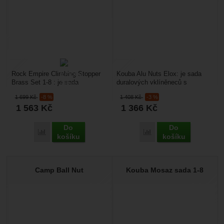
Rock Empire Climbing Stopper
Kouba Alu Nuts Elox: je sada
Brass Set 1-8 : je sada
duralových vklíněneců s
klasických mosazných
barevným odlišením. Jejich
1 699
Kč
-8 %
1 408
Kč
-3 %
vklíněneců s pevnostním
výhoda je v tom, že díky...
1 563
Kč
1 366
Kč
ocelovým...
Do
Do
Porovnat
Porovnat
košíku
košíku
Camp Ball Nut
Kouba Mosaz sada 1-8