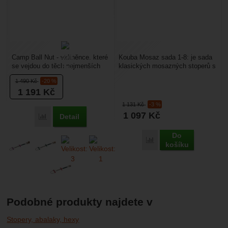
Camp Ball Nut - vklíněnce. které
Kouba Mosaz sada 1-8: je sada
se vejdou do těch nejmenších
klasických mosazných stoperů s
spár a trhlinek. Barevně
pevnostním ocelovým lankem.
1 490
Kč
-20 %
rozlišené velikosti...
Vklíněnce jsou...
1 191
Kč
1 131
Kč
-3 %
1 097
Kč
Detail
Porovnat
Do
Porovnat
košíku
Podobné produkty najdete v
Stopery, abalaky, hexy