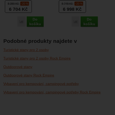
cyklistiku nebo jiné outdoorové
volbou pro ty, kteří hledají
8 390
Kč
-20 %
8 748
Kč
-20 %
aktivity,...
maximální vnitřní...
6 704
Kč
6 998
Kč
Do
Do
Porovnat
Porovnat
košíku
košíku
Podobné produkty najdete v
Turistické stany pro 2 osoby
Turistické stany pro 2 osoby Rock Empire
Outdoorové stany
Outdoorové stany Rock Empire
Vybavení pro kempování, campingové potřeby
Vybavení pro kempování, campingové potřeby Rock Empire