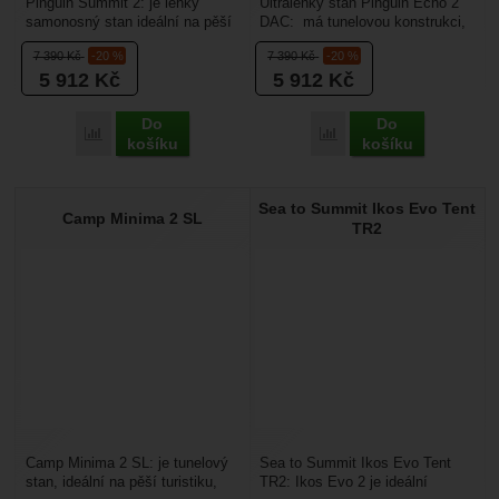
Pinguin Summit 2: je lehký
Ultralehký stan Pinguin Echo 2
samonosný stan ideální na pěší
DAC: má tunelovou konstrukci,
turistiku, VHT, vodu nebo jiné
díky tomu má výborné využití
7 390
Kč
-20 %
7 390
Kč
-20 %
outdoorové aktivity...
vnitřního...
5 912
Kč
5 912
Kč
Do
Do
Porovnat
Porovnat
košíku
košíku
Sea to Summit Ikos Evo Tent
Camp Minima 2 SL
TR2
Camp Minima 2 SL: je tunelový
Sea to Summit Ikos Evo Tent
stan, ideální na pěší turistiku,
TR2: Ikos Evo 2 je ideální