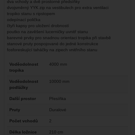
dva vchody a dvě prostorné předsíňky
dvojsměrný YYK zip na vestibulech pro extra ventilaci
tropiko stanu s ripstopem
odepínací polička
čtyři kapsy pro uložení drobností
poutko na zavěšení lucerničky uvnitř stanu
barevné prvky pro snadnou orientaci tropika při stavbě
stanové pruty pospojované do jedné konstrukce
fosforeskující taháčky na zipech vnitřního stanu
Parametry
Voděodolnost
4000 mm
tropika
Voděodolnost
10000 mm
podlážky
Další prostor
Přesíňka
Pruty
Duralové
Počet vchodů
2
Délka ložnice
210 cm