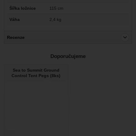
Šířka ložnice
115 cm
Váha
2,4 kg
Recenze
Pro vkládání recenzí je nutné se přihlásit.
Doporučujeme
Recenze
Sea to Summit Ground
Nebyla přidána žádná recenze.
Control Tent Pegs (8ks)