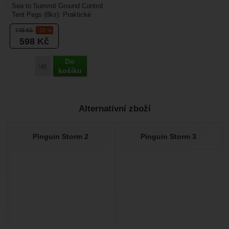
Sea to Summit Ground Control
Tent Pegs (8ks): Praktické
stanové kolíky, pro uchycení
748
Kč
-20 %
vašeho stanu, nebo...
598
Kč
Do
Porovnat
košíku
Alternativní zboží
Pinguin Storm 2
Pinguin Storm 3