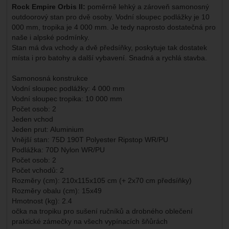
Rock Empire Orbis II:
poměrně lehký a zároveň samonosný
outdoorový stan pro dvě osoby. Vodní sloupec podlážky je 10
000 mm, tropika je 4 000 mm. Je tedy naprosto dostatečná pro
naše i alpské podmínky.
Stan má dva vchody a dvě předsíňky, poskytuje tak dostatek
místa i pro batohy a další vybavení. Snadná a rychlá stavba.
Samonosná konstrukce
Vodní sloupec podlážky: 4 000 mm
Vodní sloupec tropika: 10 000 mm
Počet osob: 2
Jeden vchod
Jeden prut: Aluminium
Vnější stan: 75D 190T Polyester Ripstop WR/PU
Podlážka: 70D Nylon WR/PU
Počet osob: 2
Počet vchodů: 2
Rozměry (cm): 210x115x105 cm (+ 2x70 cm předsíňky)
Rozměry obalu (cm): 15x49
Hmotnost (kg): 2.4
očka na tropiku pro sušení ručníků a drobného oblečení
praktické zámečky na všech vypínacích šňůrách