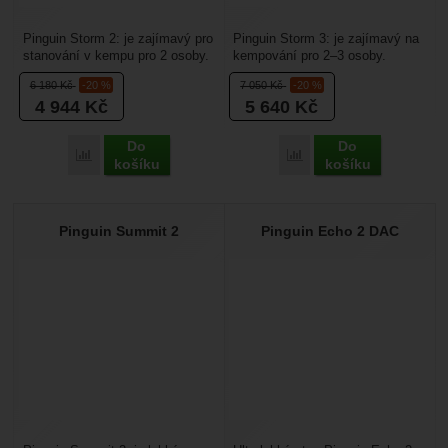
Pinguin Storm 2: je zajímavý pro
Pinguin Storm 3: je zajímavý na
stanování v kempu pro 2 osoby.
kempování pro 2–3 osoby.
Tropiko se staví současně
Tropiko se staví s vnitřním
6 180
Kč
-20 %
7 050
Kč
-20 %
s vnitřním...
stanem současně,...
4 944
Kč
5 640
Kč
Do
Do
Porovnat
Porovnat
košíku
košíku
Pinguin Summit 2
Pinguin Echo 2 DAC