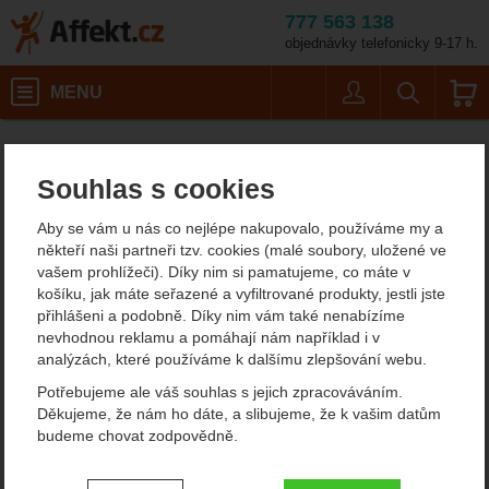
777 563 138
objednávky telefonicky 9-17 h.
Košík
MENU
Uživatel
Vyhledáván
Rock Empire Orbis II
Stany
Affekt.cz
Kempování
Stany pro 2 osoby
Souhlas s cookies
Rock Empire Orbis II
Aby se vám u nás co nejlépe nakupovalo, používáme my a
někteří naši partneři tzv. cookies (malé soubory, uložené ve
vašem prohlížeči). Díky nim si pamatujeme, co máte v
Fotografie
košíku, jak máte seřazené a vyfiltrované produkty, jestli jste
přihlášeni a podobně. Díky nim vám také nenabízíme
nevhodnou reklamu a pomáhají nám například i v
analýzách, které používáme k dalšímu zlepšování webu.
Potřebujeme ale váš souhlas s jejich zpracováváním.
Děkujeme, že nám ho dáte, a slibujeme, že k vašim datům
budeme chovat zodpovědně.
Nastavení souhlasů s kategoriemi