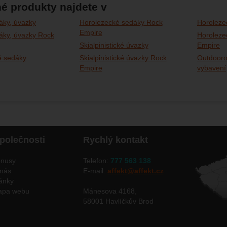
é produkty najdete v
áky, úvazky
Horolezecké sedáky Rock
Horoleze
Empire
áky, úvazky Rock
Horoleze
Skialpinistické úvazky
Empire
é sedáky
Skialpinistické úvazky Rock
Outdooro
Empire
vybavení
polečnosti
Rychlý kontakt
nusy
Telefon:
777 563 138
nás
E-mail:
affekt@affekt.cz
ánky
apa webu
Mánesova 4168,
58001 Havlíčkův Brod