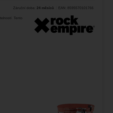
Záruční doba:
24 měsíců
EAN:
8595570101766
ampaní.
ránek.
Výrobce:
telností. Tento
že
brazit
stran.