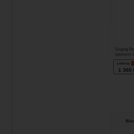
Singing Ro
sportovní 
pohodlí, pr
1 690
Kč
1 360
Bla