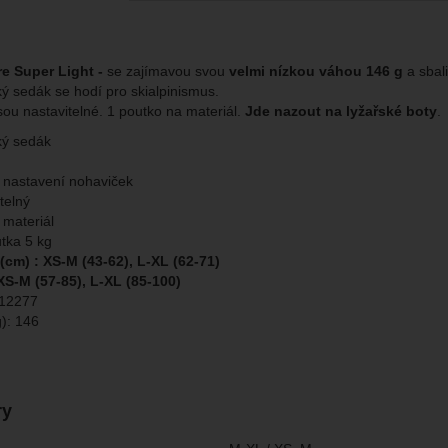
brazit
kies nám umožňují měření výkonu našeho webu i našich reklamních k
omocí určujeme počet návštěv a zdroje návštěv našich internetových st
.
ngové
-
abychom vás neobtěžovali nevhodnou reklamou
e Super Light -
se zajímavou svou
velmi nízkou váhou 146 g
a sbali
tingové
kaná pomocí těchto cookies zpracováváme souhrnně a anonymně, tak
eno
cký sedák se hodí pro skialpinismus.
chopni identifikovat konkrétní uživatele našeho webu.
sou nastavitelné. 1 poutko na materiál.
Jde nazout na lyžařské boty
.
cký sedák
brazit
gové cookies používáme my nebo naši partneři, abychom vám mohli zo
bsahy nebo reklamy jak na našich stránkách, tak na stránkách třetích 
 nastavení nohaviček
telný
 materiál
tka 5 kg
cm) : XS-M (43-62), L-XL (62-71)
XS-M (57-85), L-XL (85-100)
12277
): 146
ry