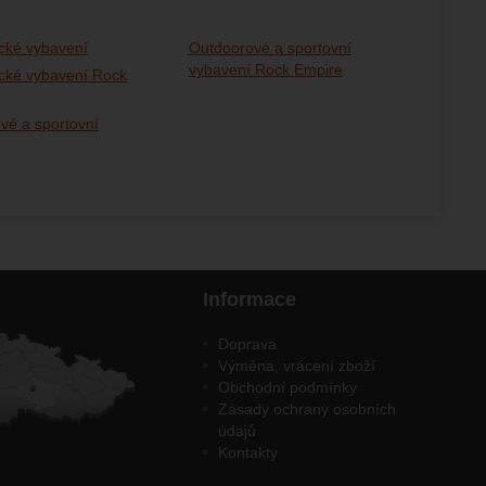
cké vybavení
Outdoorové a sportovní
vybavení Rock Empire
cké vybavení Rock
vé a sportovní
Informace
Doprava
Výměna, vrácení zboží
Obchodní podmínky
Zásady ochrany osobních
údajů
Kontakty