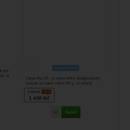
ultralehké zboží
k pro
zi, je
Camp Alp CR - je velmi lehký skialpinistický
úvazek se super váhou 94 g. Je určený
primárně pro závodní...
1 790
Kč
-20 %
1 430
Kč
Detail
Porovnat