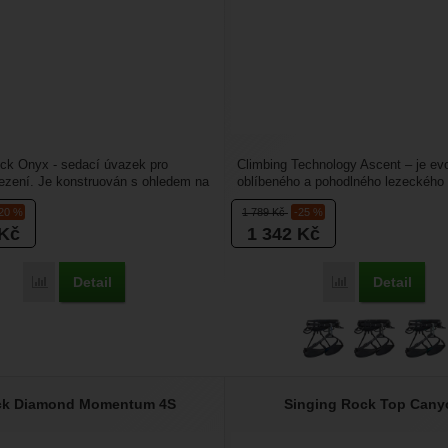
ck Onyx - sedací úvazek pro
Climbing Technology Ascent – je ev
lezení. Je konstruován s ohledem na
oblíbeného a pohodlného lezeckého
oto má...
který využijete na...
-20 %
1 789
Kč
-25 %
Kč
1 342
Kč
Detail
Detail
Porovnat
Porovnat
ck Diamond Momentum 4S
Singing Rock Top Cany