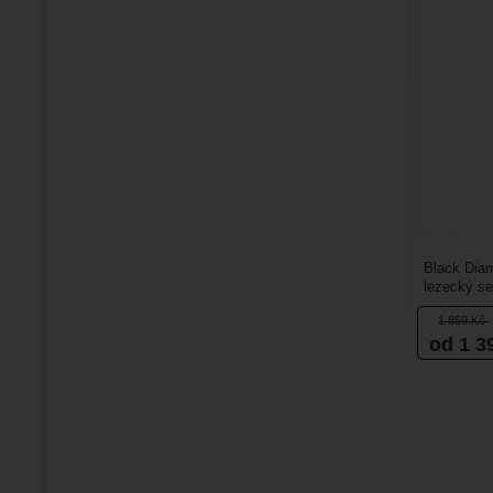
Black Dia
lezecký se
komfort a h
1 859
Kč
od 1 3