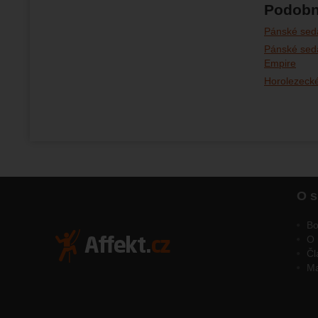
Podobn
Pánské sed
Pánské sed
Empire
Horolezeck
O s
Bo
O 
Čl
M