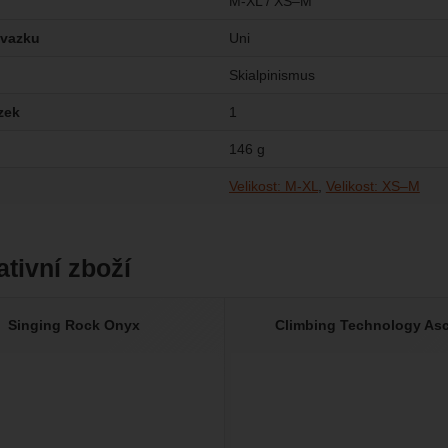
M-XL / XS–M
úvazku
Uni
Skialpinismus
zek
1
146 g
Velikost: M-XL
Velikost: XS–M
ativní zboží
Singing Rock Onyx
Climbing Technology As