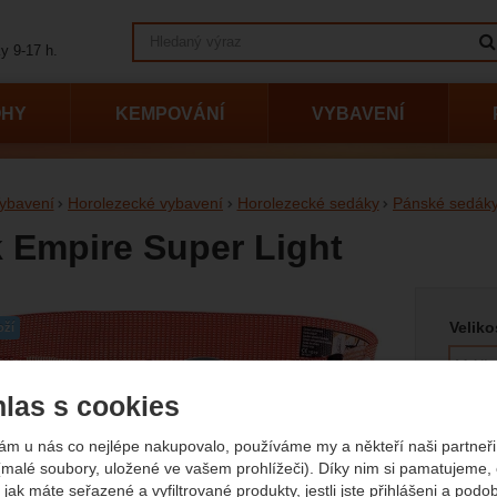
Vyhledávání
y 9-17 h.
OHY
KEMPOVÁNÍ
VYBAVENÍ
ybavení
Horolezecké vybavení
Horolezecké sedáky
Pánské sedák
 Empire Super Light
Vyberte
afie
Veliko
oží
M-XL
las s cookies
ám u nás co nejlépe nakupovalo, používáme my a někteří naši partneři 
(malé soubory, uložené ve vašem prohlížeči). Díky nim si pamatujeme,
Původn
1 599
 jak máte seřazené a vyfiltrované produkty, jestli jste přihlášeni a podo