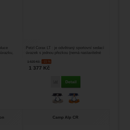
oluce
Petzl Corax LT : je odvětraný sportovní sedací
 úvazku,
úvazek s jednou přezkou (nemá nastavitelné
nohavičky)....
1 620
Kč
-15 %
1 377
Kč
Detail
Porovnat
on
Camp Alp CR