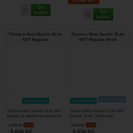
Do
Porovnat
Do
košíku
Porovnat
košíku
Therm-a-Rest NeoAir XLite
Therm-a-Rest NeoAir XLite
NXT Regular
NXT Regular Short
ultralehké zboží
doporučujeme!
doporučujeme!
Therm-a-Rest NeoAir XLite NXT
Therm-a-Rest NeoAir XLite NXT
Regular je ultralehká nafukovací
Regular Short: Nafukovací
karimatka pro treking a dálkové
karimatka na celoroční spaní
6 630
Kč
-15 %
6 630
Kč
-15 %
přechody,...
venku. Má vylepšený...
5 636
Kč
5 636
Kč