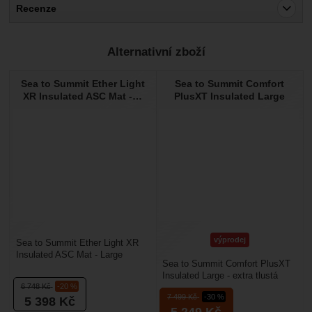
Recenze
Pro vkládání recenzí je nutné se přihlásit.
Alternativní zboží
Recenze
Sea to Summit Ether Light
Sea to Summit Comfort
Nebyla přidána žádná recenze.
XR Insulated ASC Mat -…
PlusXT Insulated Large
výprodej
Sea to Summit Ether Light XR
Insulated ASC Mat - Large
Sea to Summit Comfort PlusXT
Rectangular: Ether Light XR
Insulated Large - extra tlustá
Insulated ve variantě...
6 748
Kč
-20 %
(XT) verze nafukovací karimatky
7 499
Kč
-30 %
5 398
Kč
z řady Comfort...
5 249
Kč