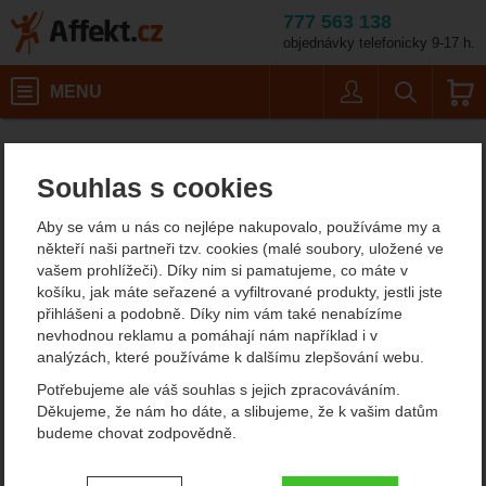
777 563 138
objednávky telefonicky 9-17 h.
Košík
MENU
Uživatel
Vyhledáván
Sea to Summit Ether
Karimatky
Affekt.cz
Kempování
Nafukovací karimatky
Souhlas s cookies
Sea to Summit Ether Light
Aby se vám u nás co nejlépe nakupovalo, používáme my a
XR Pro Insulated Regular
někteří naši partneři tzv. cookies (malé soubory, uložené ve
vašem prohlížeči). Díky nim si pamatujeme, co máte v
Nafukovací karimatka
košíku, jak máte seřazené a vyfiltrované produkty, jestli jste
přihlášeni a podobně. Díky nim vám také nenabízíme
nevhodnou reklamu a pomáhají nám například i v
analýzách, které používáme k dalšímu zlepšování webu.
Fotografie
Potřebujeme ale váš souhlas s jejich zpracováváním.
Děkujeme, že nám ho dáte, a slibujeme, že k vašim datům
budeme chovat zodpovědně.
Nastavení souhlasů s kategoriemi