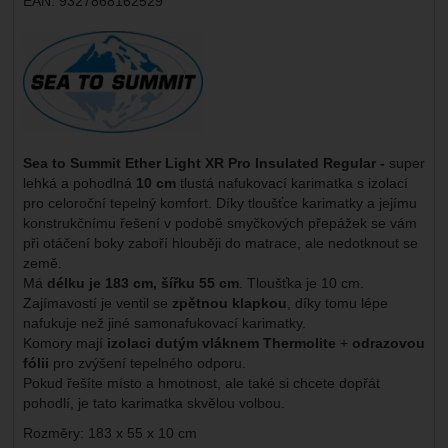
EAN:
9327868162529
Výrobce:
Sea to Summit Ether Light XR Pro Insulated Regular -
super
lehká a pohodlná
10 cm
tlustá nafukovací karimatka s izolací
pro celoroční tepelný komfort. Díky tloušťce karimatky a jejímu
konstrukčnímu řešení v podobě smyčkových přepážek se vám
při otáčení boky zaboří hlouběji do matrace, ale nedotknout se
země.
Má
délku je 183 cm, šířku 55 cm
. Tloušťka je 10 cm.
Zajímavostí je ventil se
zpětnou klapkou
, díky tomu lépe
nafukuje než jiné samonafukovací karimatky.
Komory mají
izolaci dutým vláknem Thermolite
+
odrazovou
fólii
pro zvýšení tepelného odporu.
Pokud řešíte místo a hmotnost, ale také si chcete dopřát
pohodlí, je tato karimatka skvělou volbou.
Rozměry: 183 x 55 x 10 cm