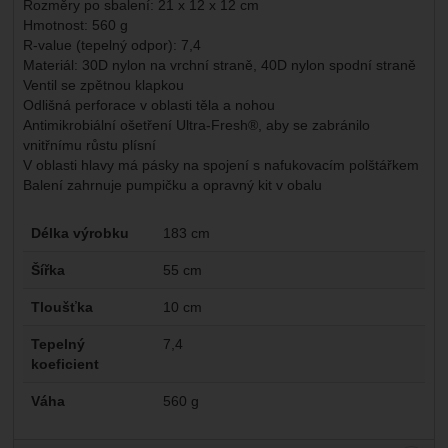
Rozměry po sbalení: 21 x 12 x 12 cm
Hmotnost: 560 g
R-value (tepelný odpor): 7,4
Materiál: 30D nylon na vrchní straně, 40D nylon spodní straně
Ventil se zpětnou klapkou
Odlišná perforace v oblasti těla a nohou
Antimikrobiální ošetření Ultra-Fresh®, aby se zabránilo
vnitřnímu růstu plísní
V oblasti hlavy má pásky na spojení s nafukovacím polštářkem
Balení zahrnuje pumpičku a opravný kit v obalu
Parametry
Délka výrobku
183 cm
Šířka
55 cm
Tloušťka
10 cm
Tepelný
7,4
koeficient
Váha
560 g