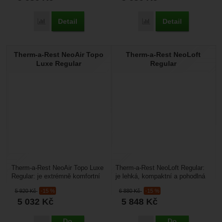
Detail
Detail
Porovnat
Porovnat
Therm-a-Rest NeoAir Topo
Therm-a-Rest NeoLoft
Luxe Regular
Regular
Therm-a-Rest NeoAir Topo Luxe
Therm-a-Rest NeoLoft Regular:
Regular: je extrémně komfortní
je lehká, kompaktní a pohodlná
nafukovací karimatka určená pro
nafukovací karimatka vhodná
5 920
Kč
-15 %
6 880
Kč
-15 %
pohodlné...
pro cestování,...
5 032
Kč
5 848
Kč
Do
Do