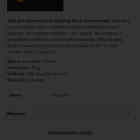
Šála pro sportovkyně Singing Rock
Anniversary:
můžete ji
ji používat jako šálu v chladném počasí nebo jako módní
doplněk, ale i dalšími způsoby – viz. návod. Je vyrobená z
prodyšného, lehkého a příjemného materálu. Šálu Singing
Rock Anniversary je možné prát v pračce na 30 °C, není
vhodné sušit ji v sušičce.
Barva:
oranžové / černá
Hmotnost:
35 g
Velikost:
UNI (cca 25×46 cm)
Materiál:
polyester
Parametry
Barva
oranžová
Recenze
Pro vkládání recenzí je nutné se přihlásit.
Alternativní zboží
Recenze