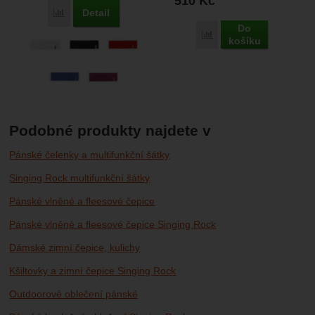
510
Kč
Detail
Porovnat
Do
Porovnat
košíku
Podobné produkty najdete v
Pánské čelenky a multifunkční šátky
Singing Rock multifunkční šátky
Pánské vlněné a fleesové čepice
Pánské vlněné a fleesové čepice Singing Rock
Dámské zimní čepice, kulichy
Kšiltovky a zimní čepice Singing Rock
Outdoorové oblečení pánské