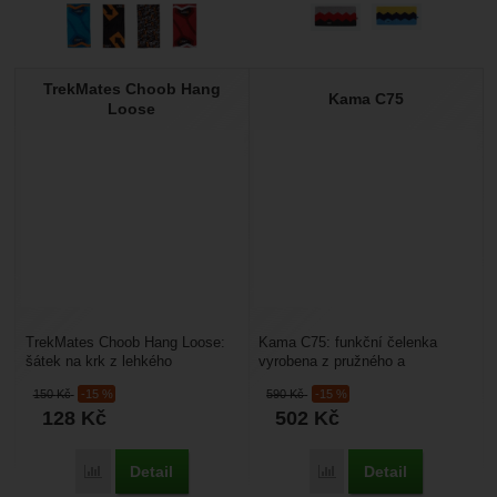
TrekMates Choob Hang
Kama C75
Loose
TrekMates Choob Hang Loose:
Kama C75: funkční čelenka
šátek na krk z lehkého
vyrobena z pružného a
elastického materiálu který
prodyšného materiálu Lycra®. Ji
150
Kč
-15 %
590
Kč
-15 %
využijete i jako čepici...
využiješ po celý rok...
128
Kč
502
Kč
Detail
Detail
Porovnat
Porovnat