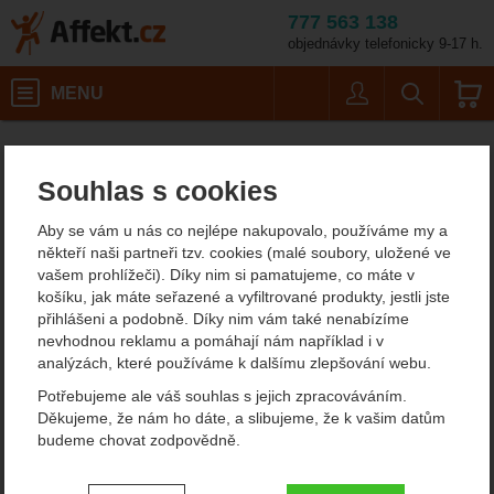
777 563 138
objednávky telefonicky 9-17 h.
Košík
MENU
Uživatel
Vyhledáván
Singin
Pánské outdoorové oblečení
Pánské čepice
Affekt.cz
Oblečení
Pánské čelenky a multifunkční šátky
Souhlas s cookies
Singing Rock Scarf
Aby se vám u nás co nejlépe nakupovalo, používáme my a
Anniversary VÝPRODEJ
někteří naši partneři tzv. cookies (malé soubory, uložené ve
vašem prohlížeči). Díky nim si pamatujeme, co máte v
košíku, jak máte seřazené a vyfiltrované produkty, jestli jste
přihlášeni a podobně. Díky nim vám také nenabízíme
Fotografie
doporučujeme!
nevhodnou reklamu a pomáhají nám například i v
výprodej
analýzách, které používáme k dalšímu zlepšování webu.
ultralehké zboží
Potřebujeme ale váš souhlas s jejich zpracováváním.
Děkujeme, že nám ho dáte, a slibujeme, že k vašim datům
budeme chovat zodpovědně.
Nastavení souhlasů s kategoriemi