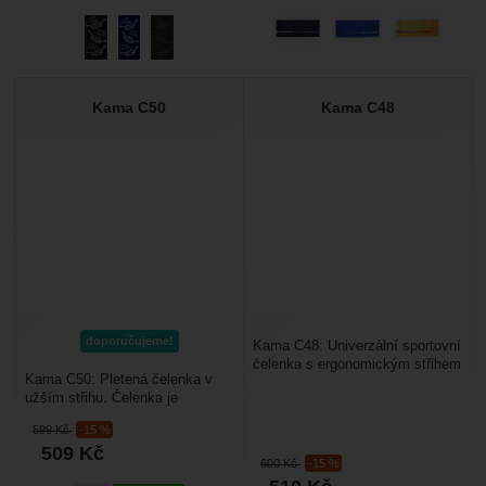
Kama C50
Kama C48
doporučujeme!
Kama C48: Univerzální sportovní
čelenka s ergonomickým střihem
Kama C50: Pletená čelenka v
a příjemným širokým lemem. Je
užším střihu. Čelenka je
vyrobena...
vyrobena z materiálu Schoeller
599
Kč
-15 %
50% merino vlna,...
509
Kč
600
Kč
-15 %