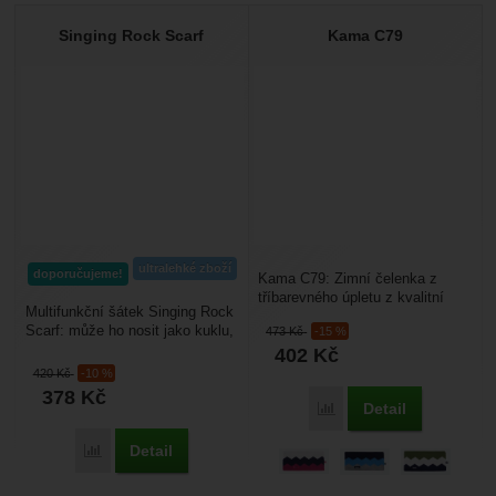
Nebyla přidána žádná recenze.
Singing Rock Scarf
Kama C79
ultralehké zboží
doporučujeme!
Kama C79: Zimní čelenka z
tříbarevného úpletu z kvalitní
Multifunkční šátek Singing Rock
příze Schoeller (45% merino vlna
Scarf: může ho nosit jako kuklu,
473
Kč
-15 %
a 55% akryl)....
čepici, šátek i jako čelenku.
402
Kč
Ochrání...
420
Kč
-10 %
378
Kč
Detail
Porovnat
Detail
Porovnat