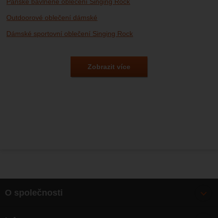
Pánské bavlněné oblečení Singing Rock
Outdoorové oblečení dámské
Dámské sportovní oblečení Singing Rock
Outdoorové oblečení
Sportovní oblečení Singing Rock
Výprodej outdoorového vybavení
Výprodej outdoorového vybavení Singing Rock
Zobrazit více
O společnosti
Bonusy