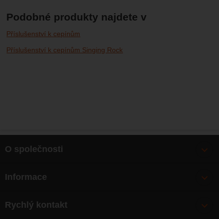
Podobné produkty najdete v
Příslušenství k cepínům
Příslušenství k cepínům Singing Rock
O společnosti
Bonusy
Informace
O nás
Doprava
Články
Rychlý kontakt
Výměna, vrácení zboží
Mapa webu