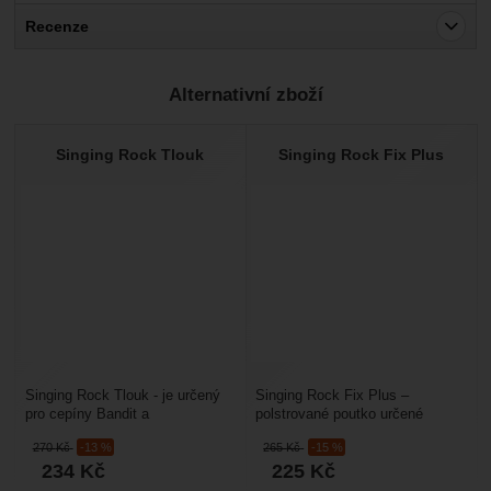
Recenze
Pro vkládání recenzí je nutné se přihlásit.
Alternativní zboží
Recenze
Nebyla přidána žádná recenze.
Singing Rock Tlouk
Singing Rock Fix Plus
Singing Rock Tlouk - je určený
Singing Rock Fix Plus –
pro cepíny Bandit a
polstrované poutko určené
Edge. Hmotnost: 49 gMateriál:
k horolezeckým cepínům
270
Kč
-13 %
265
Kč
-15 %
Cr-Mo ocel
(Singing Rock Wizard, Merlin...
234
Kč
225
Kč