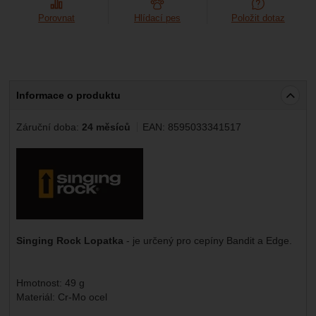
Marketingové
-
abychom vás neobtěžovali nevhodnou
Marketingové
návštěv a zdroje návštěv našich internetových stránek.
.
reklamou
Porovnat
Hlídací pes
Položit dotaz
Data získaná pomocí těchto cookies zpracováváme
Povoleno
souhrnně a anonymně, takže nejsme schopni identifikovat
konkrétní uživatele našeho webu.
Zobrazit
Marketingové cookies používáme my nebo naši partneři,
abychom vám mohli zobrazit vhodné obsahy nebo reklamy
Informace o produktu
jak na našich stránkách, tak na stránkách třetích stran.
Záruční doba:
24 měsíců
EAN:
8595033341517
Výrobce:
Singing Rock Lopatka
- je určený pro cepíny Bandit a Edge.
Hmotnost: 49 g
Materiál: Cr-Mo ocel