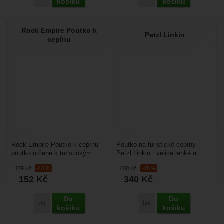
košíku
košíku
Rock Empire Poutko k
Petzl Linkin
cepínu
Rock Empire Poutko k cepínu –
Poutko na turistické cepíny
poutko určené k turistickým
Petzl Linkin : velice lehké a
cepínům. Jde utáhnout i povolit.
přitom pohodlné poutko pro
179
Kč
-15 %
400
Kč
-15 %
univerzální...
cepíny Petzl i jiné....
152
Kč
340
Kč
Do
Do
Porovnat
Porovnat
košíku
košíku