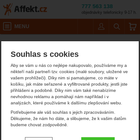
777 563 138
objednávky telefonicky 9-17 h.
Košík
MENU
Uživatel
Vyhledáván
Singing Rock Lopat
Horolezecké vybavení
Cepíny
Affekt.cz
Vybavení
Příslušenství k cepínům
Souhlas s cookies
Singing Rock Lopatka
Aby se vám u nás co nejlépe nakupovalo, používáme my a
někteří naši partneři tzv. cookies (malé soubory, uložené ve
vašem prohlížeči). Díky nim si pamatujeme, co máte v
Fotografie
košíku, jak máte seřazené a vyfiltrované produkty, jestli jste
přihlášeni a podobně. Díky nim vám také nenabízíme
nevhodnou reklamu a pomáhají nám například i v
analýzách, které používáme k dalšímu zlepšování webu.
Potřebujeme ale váš souhlas s jejich zpracováváním.
Děkujeme, že nám ho dáte, a slibujeme, že k vašim datům
budeme chovat zodpovědně.
Nastavení souhlasů s kategoriemi