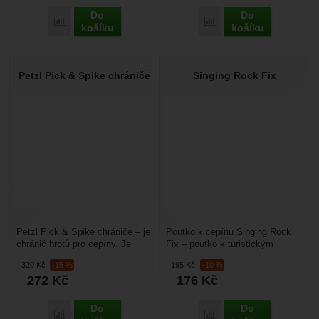
Do
Do
Porovnat
Porovnat
košíku
košíku
Petzl Pick & Spike chrániče
Singing Rock Fix
Petzl Pick & Spike chrániče – je
Poutko k cepínu Singing Rock
chránič hrotů pro cepíny. Je
Fix – poutko k turistickým
výškově nastavitelná a i
cepínům.Hmotnost:
320
Kč
-15 %
195
Kč
-10 %
odnímatelná....
24 gMateriál:
272
Kč
176
Kč
polyamidPevnost:...
Do
Do
Porovnat
Porovnat