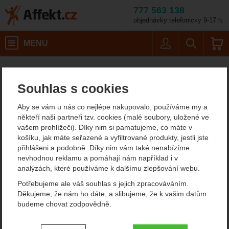
777 563 138
objednávky telefonicky 9-17 h.
Košík
MENU
Uživatel
Vyhledáván
Velikost: 8
Pracovní oblečení, obuv
Rukavice
Celokožené
Affekt.cz
Práce ve výškách
Singing Rock Grippy
Souhlas s cookies
Singing Rock Grippy
Aby se vám u nás co nejlépe nakupovalo, používáme my a
rukavice na ferraty
někteří naši partneři tzv. cookies (malé soubory, uložené ve
vašem prohlížeči). Díky nim si pamatujeme, co máte v
košíku, jak máte seřazené a vyfiltrované produkty, jestli jste
přihlášeni a podobně. Díky nim vám také nenabízíme
Fotografie
nevhodnou reklamu a pomáhají nám například i v
analýzách, které používáme k dalšímu zlepšování webu.
Potřebujeme ale váš souhlas s jejich zpracováváním.
Děkujeme, že nám ho dáte, a slibujeme, že k vašim datům
budeme chovat zodpovědně.
Nastavení souhlasů s kategoriemi