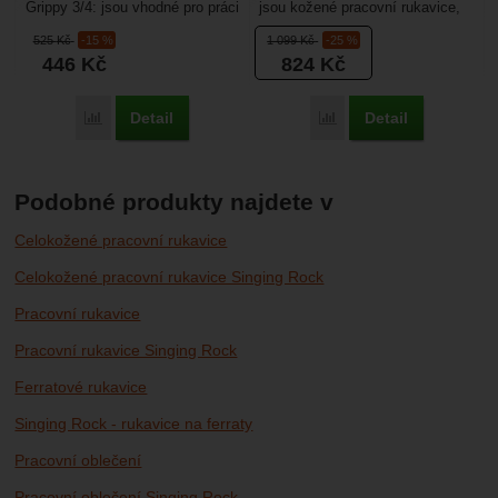
Grippy 3/4: jsou vhodné pro práci
jsou kožené pracovní rukavice,
ve výškách a pro záchranáře
které oceníte při práci, jištění
525
Kč
-15 %
1 099
Kč
-25 %
nebo pro využití...
i na ferratách....
446
Kč
824
Kč
Detail
Detail
Porovnat
Porovnat
Podobné produkty najdete v
Celokožené pracovní rukavice
Celokožené pracovní rukavice Singing Rock
Pracovní rukavice
Pracovní rukavice Singing Rock
Ferratové rukavice
Singing Rock - rukavice na ferraty
Pracovní oblečení
Pracovní oblečení Singing Rock