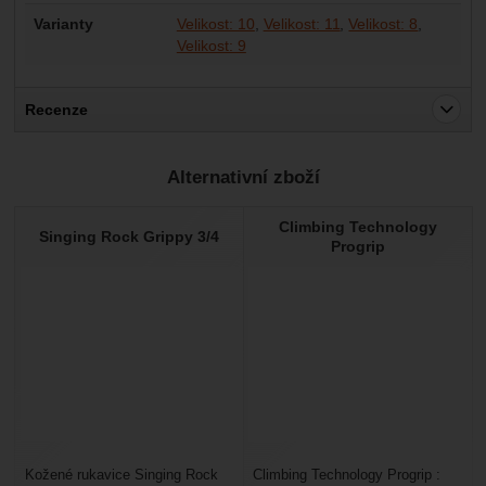
Varianty
Velikost: 10
Velikost: 11
Velikost: 8
Velikost: 9
Recenze
Pro vkládání recenzí je nutné se přihlásit.
Alternativní zboží
Recenze
Climbing Technology
Nebyla přidána žádná recenze.
Singing Rock Grippy 3/4
Progrip
Kožené rukavice Singing Rock
Climbing Technology Progrip :