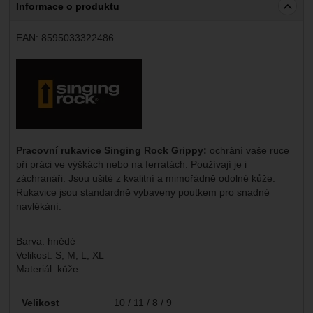
Informace o produktu
EAN:
8595033322486
Výrobce:
Pracovní rukavice Singing Rock Grippy:
ochrání vaše ruce
při práci ve výškách nebo na ferratách. Používají je i
záchranáři. Jsou ušité z kvalitní a mimořádně odolné kůže.
Rukavice jsou standardně vybaveny poutkem pro snadné
navlékání.
Barva: hnědé
Velikost: S, M, L, XL
Materiál: kůže
Parametry
Velikost
10 / 11 / 8 / 9