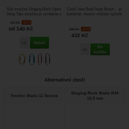
Šitá smyčka Singing Rock Open
Čistič lana Beal Rope Brush - je
Sling Tato smyčka je vyrobena z
kartáček, kterým můžete vyčistit
pevného polyamidového
vaše lano od nečistot a
160
Kč
-13 %
popruhu. Na rozdíl...
prodloužit...
od 140
Kč
509
Kč
-15 %
432
Kč
Detail
Porovnat
Do
Porovnat
košíku
Alternativní zboží
Singing Rock Static R44
Tendon Static 11 Secure
10,5 mm