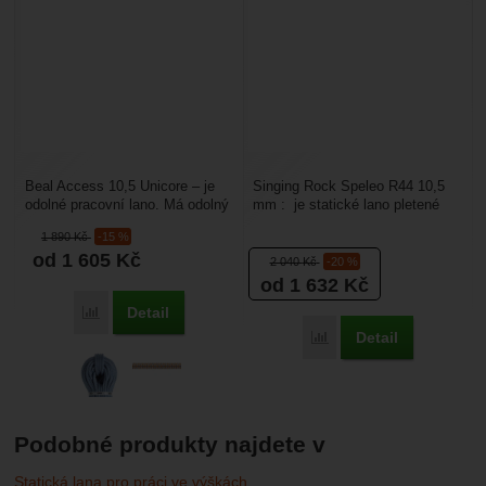
Beal Access 10,5 Unicore – je
Singing Rock Speleo R44 10,5
odolné pracovní lano. Má odolný
mm : je statické lano pletené
oplet, který zajišťuje vysokou
technologií R44.Je určené pro
1 890
Kč
-15 %
odolnost...
dlouhé slanění,...
od 1 605
Kč
2 040
Kč
-20 %
od 1 632
Kč
Detail
Porovnat
Detail
Porovnat
Podobné produkty najdete v
Statická lana pro práci ve výškách