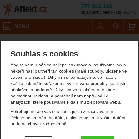
777 563 138
objednávky telefonicky 9-17 h.
Košík
MENU
Uživatel
Vyhledáván
Barva: č
Statická lana
Affekt.cz
Práce ve výškách
Singing Rock Static 11 mm
Souhlas s cookies
Singing Rock Static 11 mm
Aby se vám u nás co nejlépe nakupovalo, používáme my a
statické lano
někteří naši partneři tzv. cookies (malé soubory, uložené ve
vašem prohlížeči). Díky nim si pamatujeme, co máte v
košíku, jak máte seřazené a vyfiltrované produkty, jestli jste
přihlášeni a podobně. Díky nim vám také nenabízíme
Fotografie
doporučujeme!
nevhodnou reklamu a pomáhají nám například i v
analýzách, které používáme k dalšímu zlepšování webu.
Potřebujeme ale váš souhlas s jejich zpracováváním.
Děkujeme, že nám ho dáte, a slibujeme, že k vašim datům
budeme chovat zodpovědně.
Nastavení souhlasů s kategoriemi