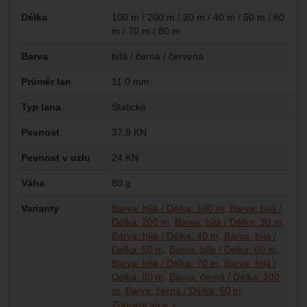
Parametry
Délka
100 m / 200 m / 30 m / 40 m / 50 m / 60
m / 70 m / 80 m
Barva
bílá / černá / červená
Průměr lan
11,0 mm
Typ lana
Statické
Pevnost
37,8 KN
Pevnost v uzlu
24 KN
Váha
80 g
Varianty
Barva: bílá / Délka: 100 m
Barva: bílá /
Délka: 200 m
Barva: bílá / Délka: 30 m
Barva: bílá / Délka: 40 m
Barva: bílá /
Délka: 50 m
Barva: bílá / Délka: 60 m
Barva: bílá / Délka: 70 m
Barva: bílá /
Délka: 80 m
Barva: černá / Délka: 200
Barva: černá /
Barva: černá /
Barva: černá /
Barva: červená
Barva: červená
Barva: červená
Barva: červená
Barva: červená
Délka: 100 m /
Délka: 100 m /
Délka: 30 m / 
Délka: 30 m / 
Délka: 40 m / 
Délka: 40 m / 
m
Barva: černá / Délka: 50 m
Zobrazit více