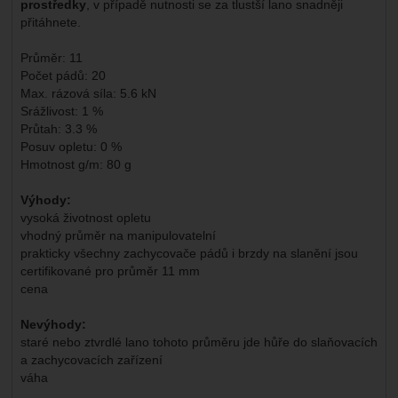
prostředky
, v případě nutnosti se za tlustší lano snadněji
přitáhnete.
Průměr: 11
Počet pádů: 20
Max. rázová síla: 5.6 kN
Srážlivost: 1 %
Průtah: 3.3 %
Posuv opletu: 0 %
Hmotnost g/m: 80 g
Výhody:
vysoká životnost opletu
vhodný průměr na manipulovatelní
prakticky všechny zachycovače pádů i brzdy na slanění jsou
certifikované pro průměr 11 mm
cena
Nevýhody:
staré nebo ztvrdlé lano tohoto průměru jde hůře do slaňovacích
a zachycovacích zařízení
váha