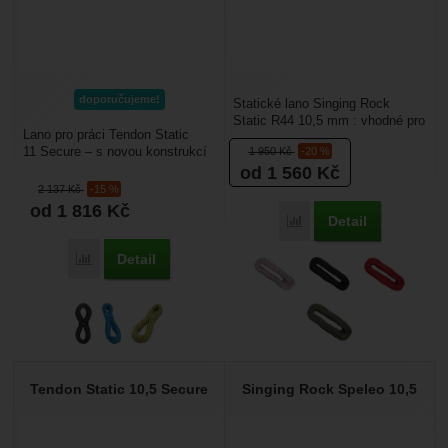
doporučujeme!
Statické lano Singing Rock
Static R44 10,5 mm : vhodné pro
Lano pro práci Tendon Static
pracovní využití ve výškácha a
11 Secure – s novou konstrukcí
1 950
Kč
-20 %
nad hloubkou,...
a vysokou životností.Má pevně
od 1 560
Kč
spojené jádro...
2 137
Kč
-15 %
od 1 816
Kč
Detail
Porovnat
Detail
Porovnat
Tendon Static 10,5 Secure
Singing Rock Speleo 10,5