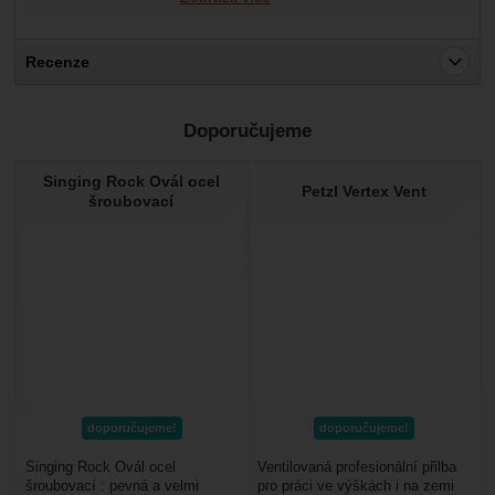
Recenze
Pro vkládání recenzí je nutné se přihlásit.
Doporučujeme
Recenze
Singing Rock Ovál ocel
Nebyla přidána žádná recenze.
Petzl Vertex Vent
šroubovací
doporučujeme!
doporučujeme!
Singing Rock Ovál ocel
Ventilovaná profesionální přilba
šroubovací : pevná a velmi
pro práci ve výškách i na zemi