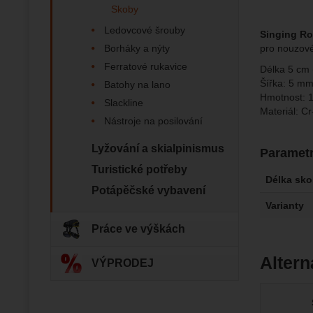
Skoby
Jejich p
Marketi
Marke
Data zís
Povol
Ledovcové šrouby
Singing R
nejsme s
Borháky a nýty
pro nouzové
Ferratové rukavice
Délka 5 cm (
Zo
Marketin
Šířka: 5 m
Batohy na lano
vhodné o
Hmotnost: 1
Slackline
Materiál: C
Nástroje na posilování
Lyžování a skialpinismus
Paramet
Turistické potřeby
Délka sk
Potápěčské vybavení
Varianty
Práce ve výškách
Altern
VÝPRODEJ