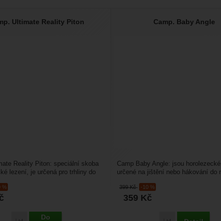
p. Ultimate Reality Piton
Camp. Baby Angle
ate Reality Piton: speciální skoba
Camp Baby Angle: jsou horolezecké
ké lezení, je určená pro trhliny do
určené na jištění nebo hákování do
ky...
spár. Do mělkých spárNěkolik...
0 %
399
Kč
-10 %
č
359
Kč
Do