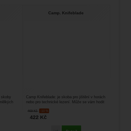
Camp. Knifeblade
 skoby
Camp Knifeblade: je skoba pro jištění v horách
 mělkých
nebo pro technické lezení. Může se vám hodit
při lezení...
469
Kč
-10 %
422
Kč