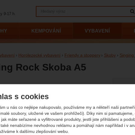
Vyhledávání
y 9-17 h.
OHY
KEMPOVÁNÍ
VYBAVENÍ
ybavení
Horolezecké vybavení
Friendy a stoppery
Skoby
Singing
ing Rock Skoba A5
Vyberte
afie
Délka
las s cookies
5 cm
ám u nás co nejlépe nakupovalo, používáme my a někteří naši partneři 
(malé soubory, uložené ve vašem prohlížeči). Díky nim si pamatujeme,
 jak máte seřazené a vyfiltrované produkty, jestli jste přihlášeni a podo
také nenabízíme nevhodnou reklamu a pomáhají nám například i v an
Původn
205
K
užíváme k dalšímu zlepšování webu.