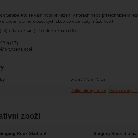
omocí určujeme počet návštěv a zdroje návštěv našich internetových st
.
ngové
-
abychom vás neobtěžovali nevhodnou reklamou
tingové
kaná pomocí těchto cookies zpracováváme souhrnně a anonymně, tak
eno
ock Skoba A5
: se vám hodí při lezení v horách nebo při technickém le
chopni identifikovat konkrétní uživatele našeho webu.
 slanění, pár horolezeckých skob se vám vždy může hodit.
L5) / délka 7 cm (L7) / délka 9 cm (L9)
brazit
gové cookies používáme my nebo naši partneři, abychom vám mohli zo
m
bsahy nebo reklamy jak na našich stránkách, tak na stránkách třetích 
03 g (L7)
r-Mo tvrzená ocel
ry
oby
5 cm / 7 cm / 9 cm
Délka skoby: 5 cm
Délka skoby: 
ativní zboží
Singing Rock Skoba V
Singing Rock Ultima