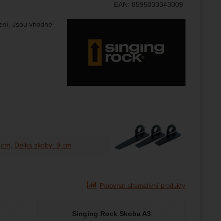
EAN:
8595033343009
ránek.
že
Výrobce:
zení. Jsou vhodné
brazit
stran.
7 cm
Délka skoby: 9 cm
Porovnat alternativní produkty
Singing Rock Skoba A3