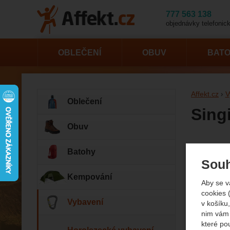
777 563 138
objednávky telefonick
OBLEČENÍ
OBUV
BAT
Affekt.cz
V
Oblečení
Sing
Obuv
Fotogr
Batohy
Souh
Kempování
Aby se v
cookies 
Vybavení
v košíku,
nim vám 
které po