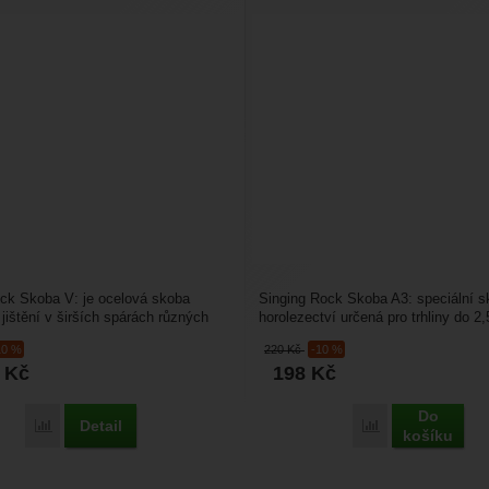
ck Skoba V: je ocelová skoba
Singing Rock Skoba A3: speciální s
 jištění v širších spárách různých
horolezectví určená pro trhliny do 2
yužijete...
Díky tomu jde přelézt...
10 %
220
Kč
-10 %
4
Kč
198
Kč
Do
Detail
Porovnat
Porovnat
košíku