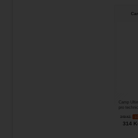
Cam
Camp Ultim
pro technic
1,5 mm. Dí
349
Kč
-1
314
K