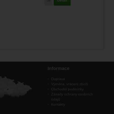
Detail
Porovnat
Informace
Doprava
Výměna, vrácení zboží
Obchodní podmínky
Zásady ochrany osobních
údajů
Kontakty