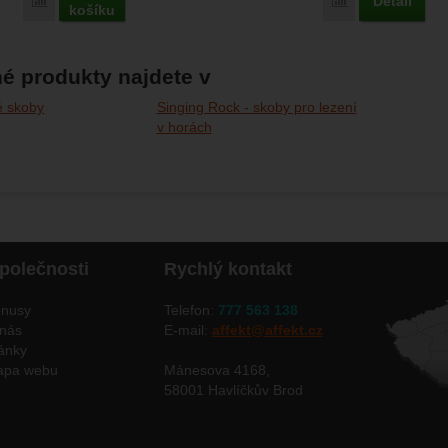
Detail
Porovnat
Porovnat
košíku
é produkty najdete v
é skoby
Singing Rock - skoby pro lezení
v horách
polečnosti
Rychlý kontakt
nusy
Telefon:
777 563 138
nás
E-mail:
affekt@affekt.cz
ánky
apa webu
Mánesova 4168,
58001 Havlíčkův Brod