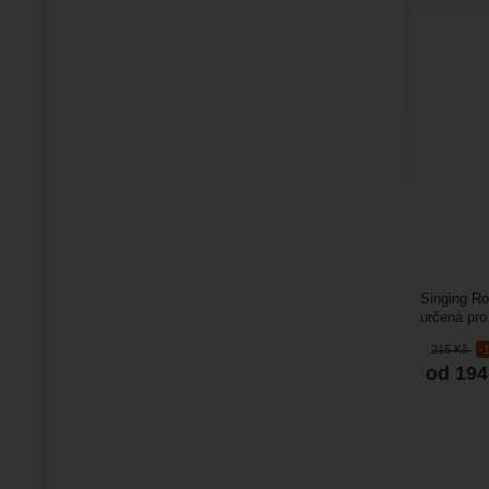
Singing Ro
určená pro
rozměrů. V
215
Kč
-
od 19