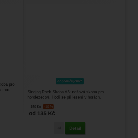
doporučujeme!
koba pro
,5 mm.
Singing Rock Skoba A3: nožová skoba pro
horolezectví. Hodí se při lezení v horách,
technickém lezení....
150
Kč
-10 %
od 135
Kč
Detail
Porovnat