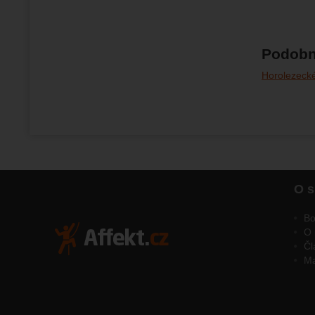
Podobn
Horolezeck
O s
Bo
O 
Čl
M