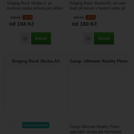
Singing Rock Skoba V: je
Singing Rock Skoba A5: se vám
ocelová skoba určená pro jištění
hodí při lezení v horách nebo při
v širších spárách různých
technickém lezení. Jsou vhodné
215
Kč
-10 %
200
Kč
-10 %
rozměrů. Využijete...
pro nouzové...
od 194
Kč
od 180
Kč
Detail
Detail
Porovnat
Porovnat
Singing Rock Skoba A3
Camp. Ultimate Reality Piton
doporučujeme!
Camp Ultimate Reality Piton:
speciální skoba pro technické