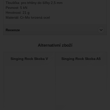
Tloušťka: pro trhliny do šířky 2,5 mm
Pevnost: 5 kN
Hmotnost: 21 g
Materiál: Cr-Mo tvrzená ocel
Recenze
Pro vkládání recenzí je nutné se přihlásit.
Alternativní zboží
Recenze
Nebyla přidána žádná recenze.
Singing Rock Skoba V
Singing Rock Skoba A5