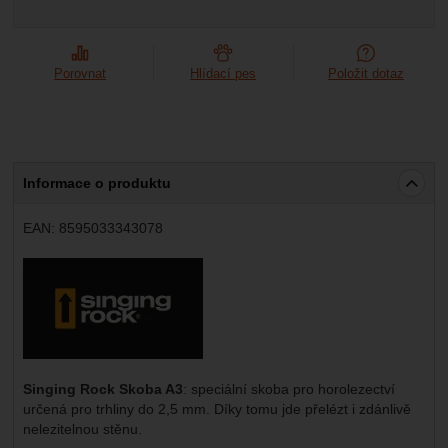
Marketingové
-
abychom vás neobtěžovali nevhodnou
Marketingové
návštěv a zdroje návštěv našich internetových stránek.
.
reklamou
Data získaná pomocí těchto cookies zpracováváme
Povoleno
souhrnně a anonymně, takže nejsme schopni identifikovat
Porovnat
Hlídací pes
Položit dotaz
konkrétní uživatele našeho webu.
Zobrazit
Marketingové cookies používáme my nebo naši partneři,
abychom vám mohli zobrazit vhodné obsahy nebo reklamy
jak na našich stránkách, tak na stránkách třetích stran.
Informace o produktu
EAN:
8595033343078
Výrobce:
Singing Rock Skoba A3
: speciální skoba pro horolezectví
určená pro trhliny do 2,5 mm. Díky tomu jde přelézt i zdánlivě
nelezitelnou stěnu.