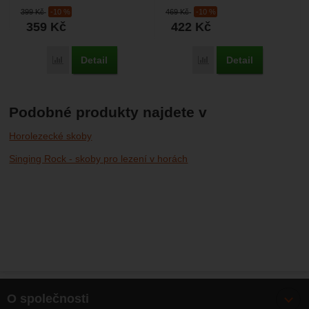
jištění nebo hákování do
technické lezení. Může se vám
399
Kč
-10 %
469
Kč
-10 %
mělkých spár. Do mělkých
hodit při lezení...
359
Kč
422
Kč
spárNěkolik...
Detail
Detail
Porovnat
Porovnat
Podobné produkty najdete v
Horolezecké skoby
Singing Rock - skoby pro lezení v horách
O společnosti