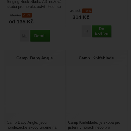
Singing Rock Skoba A3: nožová
lezení, je určená pro trhliny do
skoba pro horolezectví. Hodí se
1,5 mm. Díky...
349
Kč
-10 %
při lezení v horách, technickém
150
Kč
-10 %
314
Kč
lezení....
od 135
Kč
Do
Porovnat
košíku
Detail
Porovnat
Camp. Baby Angle
Camp. Knifeblade
Camp Baby Angle: jsou
Camp Knifeblade: je skoba pro
horolezecké skoby určené na
jištění v horách nebo pro