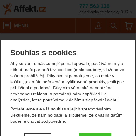
777 563 138
objednávky telefonicky 9-17 h.
Košík
MENU
Uživatel
Vyhledáván
Singing Rock Ultima
Horolezecké vybavení
Friendy a stoppery
Affekt.cz
Vybavení
Skoby
Souhlas s cookies
Singing Rock Ultima
Aby se vám u nás co nejlépe nakupovalo, používáme my a
někteří naši partneři tzv. cookies (malé soubory, uložené ve
vašem prohlížeči). Díky nim si pamatujeme, co máte v
Fotografie
košíku, jak máte seřazené a vyfiltrované produkty, jestli jste
přihlášeni a podobně. Díky nim vám také nenabízíme
nevhodnou reklamu a pomáhají nám například i v
analýzách, které používáme k dalšímu zlepšování webu.
Potřebujeme ale váš souhlas s jejich zpracováváním.
Děkujeme, že nám ho dáte, a slibujeme, že k vašim datům
budeme chovat zodpovědně.
Nastavení souhlasů s kategoriemi