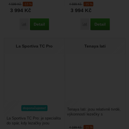
nejbrutálnějších převisech,
lezení na umělé stěně a
4 599
Kč
-13 %
4 699
Kč
-15 %
zaručí stoprocentní...
bouldering....
3 994
Kč
3 994
Kč
Detail
Detail
Porovnat
Porovnat
La Sportiva TC Pro
Tenaya Iati
doporučujeme!
Tenaya Iati: jsou relativně tvrdé,
výkonností lezečky s
La Sportiva TC Pro: je specialita
asymetrickou konstrukcí, které
do spár, kdy lezačky jsou
jsou určené pro...
4 199
Kč
-15 %
zvýšené aby vám chránily i