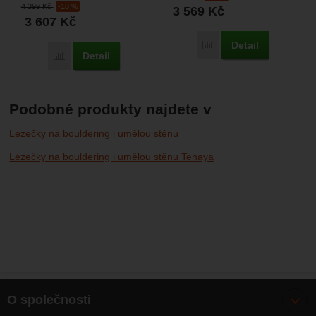
4 399
Kč
-18 %
3 569
Kč
kotníky před odřením....
3 607
Kč
Detail
Porovnat
Detail
Porovnat
Podobné produkty najdete v
Lezečky na bouldering i umělou stěnu
Lezečky na bouldering i umělou stěnu Tenaya
O společnosti