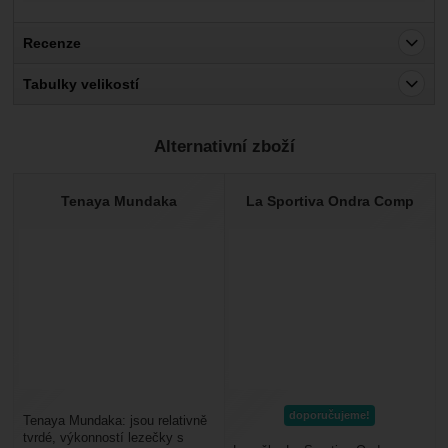
Recenze
Pro vkládání recenzí je nutné se přihlásit.
Tabulky velikostí
Recenze
Alternativní zboží
Nebyla přidána žádná recenze.
Tenaya Mundaka
La Sportiva Ondra Comp
doporučujeme!
Tenaya Mundaka: jsou relativně
tvrdé, výkonností lezečky s