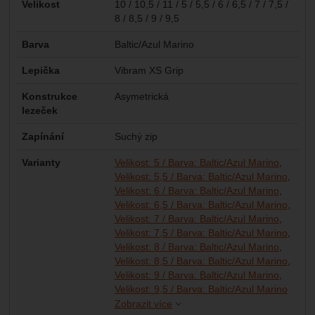
Velikost
10 / 10,5 / 11 / 5 / 5,5 / 6 / 6,5 / 7 / 7,5 /
8 / 8,5 / 9 / 9,5
Barva
Baltic/Azul Marino
Lepička
Vibram XS Grip
Konstrukce
Asymetrická
lezeček
Zapínání
Suchý zip
Varianty
Velikost: 5 / Barva: Baltic/Azul Marino
Velikost: 5,5 / Barva: Baltic/Azul Marino
Velikost: 6 / Barva: Baltic/Azul Marino
Velikost: 6,5 / Barva: Baltic/Azul Marino
Velikost: 7 / Barva: Baltic/Azul Marino
Velikost: 7,5 / Barva: Baltic/Azul Marino
Velikost: 8 / Barva: Baltic/Azul Marino
Velikost: 8,5 / Barva: Baltic/Azul Marino
Velikost: 9 / Barva: Baltic/Azul Marino
Veliko
Veliko
Veliko
Velikost: 9,5 / Barva: Baltic/Azul Marino
Zobrazit více