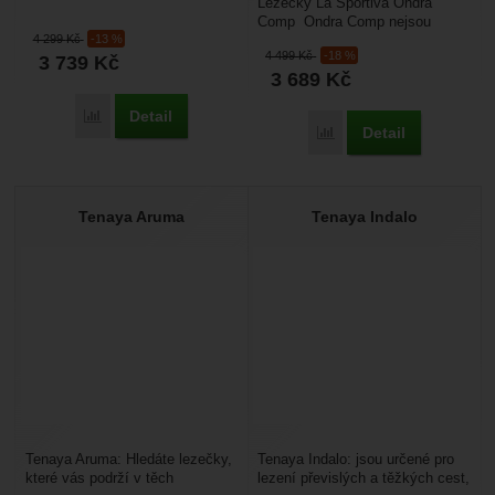
Lezečky La Sportiva Ondra
asymetrickou konstrukcí, které
Comp Ondra Comp nejsou
jsou určené...
4 299
Kč
-13 %
sportovní lezečky určené pro
4 499
Kč
-18 %
3 739
Kč
moderní bouldrování po...
3 689
Kč
Detail
Porovnat
Detail
Porovnat
Tenaya Aruma
Tenaya Indalo
Tenaya Aruma: Hledáte lezečky,
Tenaya Indalo: jsou určené pro
které vás podrží v těch
lezení převislých a těžkých cest,