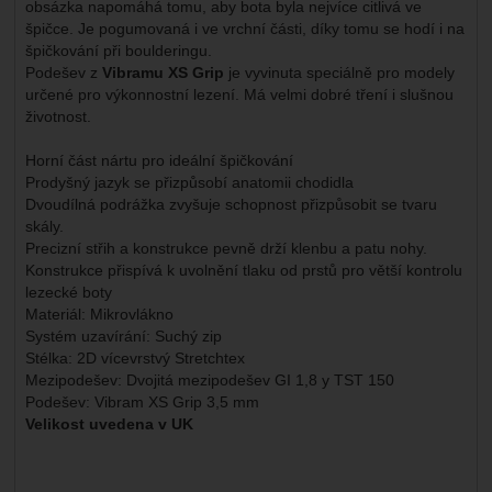
obsázka napomáhá tomu, aby bota byla nejvíce citlivá ve
špičce. Je pogumovaná i ve vrchní části, díky tomu se hodí i na
špičkování při boulderingu.
Podešev z
Vibramu XS Grip
je vyvinuta speciálně pro modely
určené pro výkonnostní lezení. Má velmi dobré tření i slušnou
životnost.
Horní část nártu pro ideální špičkování
Prodyšný jazyk se přizpůsobí anatomii chodidla
Dvoudílná podrážka zvyšuje schopnost přizpůsobit se tvaru
skály.
Precizní střih a konstrukce pevně drží klenbu a patu nohy.
Konstrukce přispívá k uvolnění tlaku od prstů pro větší kontrolu
lezecké boty
Materiál: Mikrovlákno
Systém uzavírání: Suchý zip
Stélka: 2D vícevrstvý Stretchtex
Mezipodešev: Dvojitá mezipodešev GI 1,8 y TST 150
Podešev: Vibram XS Grip 3,5 mm
Velikost uvedena v UK
Parametry