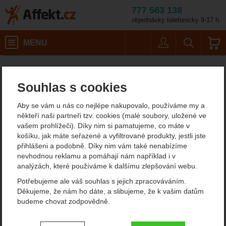
777 563 138
objednávky telefonicky 9-17 h.
Košík
MENU
Uživatel
Vyhledáván
Velikost: 5 / Barva: Baltic/Az
Horolezecké vybavení
Lezečky
Affekt.cz
Vybavení
Tenaya Mastia
Souhlas s cookies
Tenaya Mastia lezačky
Aby se vám u nás co nejlépe nakupovalo, používáme my a
někteří naši partneři tzv. cookies (malé soubory, uložené ve
vašem prohlížeči). Díky nim si pamatujeme, co máte v
Fotografie
košíku, jak máte seřazené a vyfiltrované produkty, jestli jste
přihlášeni a podobně. Díky nim vám také nenabízíme
nevhodnou reklamu a pomáhají nám například i v
analýzách, které používáme k dalšímu zlepšování webu.
Potřebujeme ale váš souhlas s jejich zpracováváním.
Děkujeme, že nám ho dáte, a slibujeme, že k vašim datům
budeme chovat zodpovědně.
Nastavení souhlasů s kategoriemi