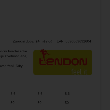
žeme si
ožní
.
epšovat
ampaní.
Záruční doba:
24 měsíců
EAN:
8590869692604
ránek.
že
Výrobce:
oviční horolezecké
je životnost lana,
brazit
at tření. Díky
stran.
8.6
8.6
8.6
50
50
50