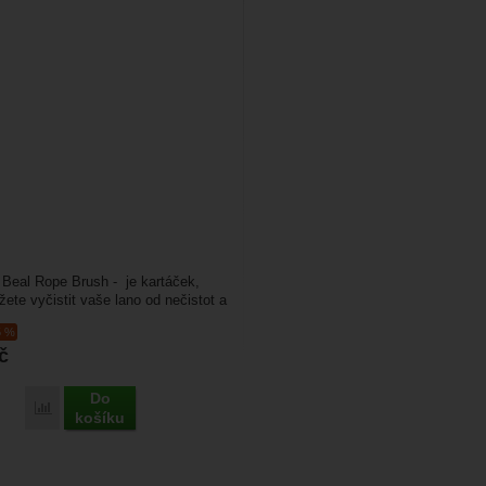
a Beal Rope Brush - je kartáček,
ete vyčistit vaše lano od nečistot a
.
5 %
č
Do
Porovnat
košíku