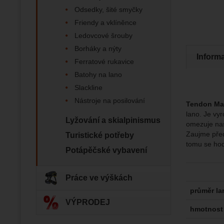
Odsedky, šité smyčky
Zo
Díky těm
Friendy a vklíněnce
zapamato
Analyti
Ledovcové šrouby
Analy
nám zobr
Povol
Borháky a nýty
Inform
Ferratové rukavice
Zo
Batohy na lano
Tyto coo
Jejich p
Slackline
Marketi
Marke
Data zís
Povol
Nástroje na posilování
Tendon Ma
nejsme s
lano. Je vy
Lyžování a skialpinismus
omezuje nas
Zo
Marketin
Zaujme před
Turistické potřeby
vhodné o
tomu se hod
Potápěčské vybavení
Práce ve výškách
průměr la
VÝPRODEJ
hmotnost 