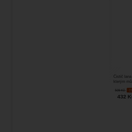
Čistič lan
kterým můž
prodloužit..
509
Kč
-1
432
K