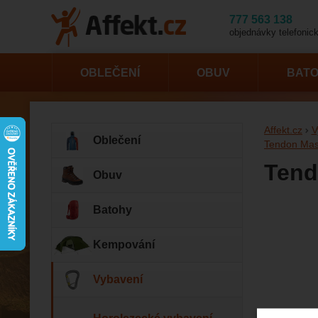
777 563 138
objednávky telefonick
OBLEČENÍ
OBUV
BAT
Affekt.cz
V
Oblečení
Tendon Mast
Tend
Obuv
Batohy
Fotogr
Kempování
Vybavení