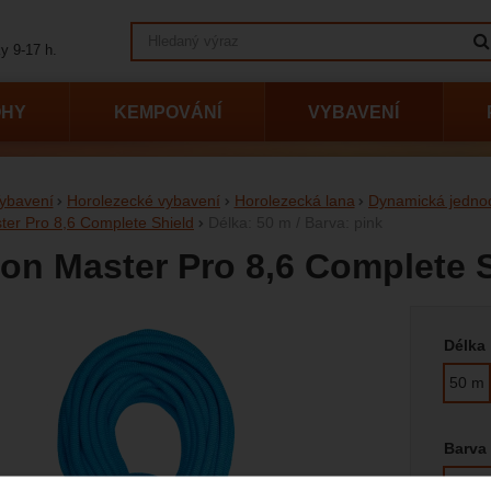
Vyhledávání
y 9-17 h.
OHY
KEMPOVÁNÍ
VYBAVENÍ
ybavení
Horolezecké vybavení
Horolezecká lana
Dynamická jedno
er Pro 8,6 Complete Shield
Délka: 50 m / Barva: pink
on Master Pro 8,6 Complete 
Vyberte
afie
Délka
50 m
Barva