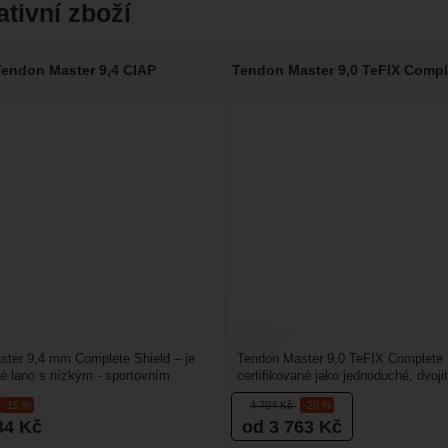
ativní zboží
endon Master 9,4 CIAP
Tendon Master 9,0 TeFIX Compl
ter 9,4 mm Complete Shield – je
Tendon Master 9,0 TeFIX Complete S
é lano s nízkým - sportovním
certifikované jako jednoduché, dvojit
Je určené...
poloviční horolezecké...
-15 %
4 704
Kč
-20 %
34
Kč
od 3 763
Kč