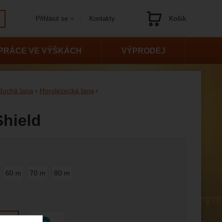
Košík
Kontakty
Přihlásit se
Navigace
PRÁCE VE VÝŠKÁCH
VÝPRODEJ
duchá lana
Horolezecká lana
Shield
 variantu
60 m
70 m
80 m