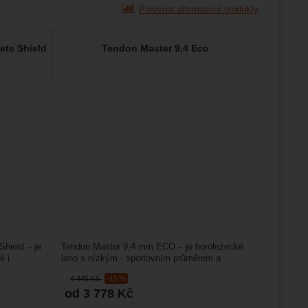
Porovnat alternativní produkty
ete Shield
Tendon Master 9,4 Eco
hield – je
Tendon Master 9,4 mm ECO – je horolezecké
é i
lano s nízkým - sportovním průměrem a
s úpravou jádra a opletu...
4 445
Kč
-15 %
od 3 778
Kč