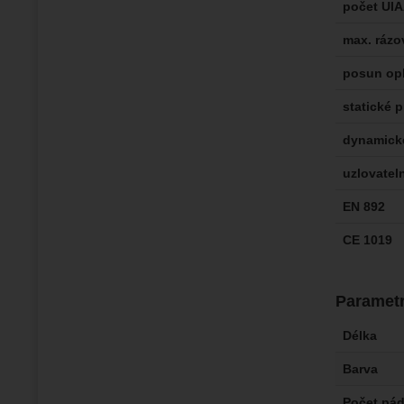
počet UI
max. rázov
posun opl
statické 
dynamické
uzlovatel
EN 892
CE 1019
Paramet
Délka
Barva
Počet pá