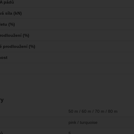
AA pádů
á síla (kN)
etu (%)
prodloužení (%)
 prodloužení (%)
nost
ry
50 m / 60 m / 70 m / 80 m
pink / turquoise
dů
5