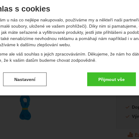
las s cookies
edchozí
násl
ám u nás co nejlépe nakupovalo, používáme my a někteří naši partneři 
(malé soubory, uložené ve vašem prohlížeči). Díky nim si pamatujeme,
 jak máte seřazené a vyfiltrované produkty, jestli jste přihlášeni a podo
také nenabízíme nevhodnou reklamu a pomáhají nám například i v an
Původn
užíváme k dalšímu zlepšování webu.
4 404
3 
eme ale váš souhlas s jejich zpracováváním. Děkujeme, že nám ho dát
e, že k vašim datům budeme chovat zodpovědně.
(
3 093,
Dostup
14 pr
vení souhlasů s kategoriemi cookies
Nastavení
Přijmout vše
.
ké
-
bez těchto cookies náš web nebude fungovat
ické
AKTIVNÍ
afie
Do
brazit
é cookies umožňují váš průchod nákupním košíkem, porovnávání prod
zbytné funkce.
Vý
ční a rozšířené funkce
-
abyste nemuseli vše nastavovat znovu a aby
renční a rozšířené funkce
.
li spojit např. pomocí chatu
eno
P