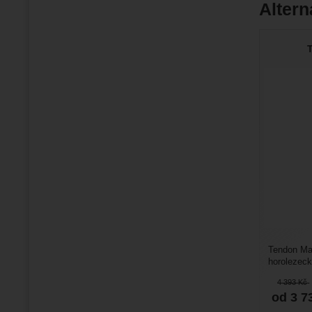
Altern
T
Tendon Mas
horolezeck
průměrem. 
4 393
Kč
od 3 7