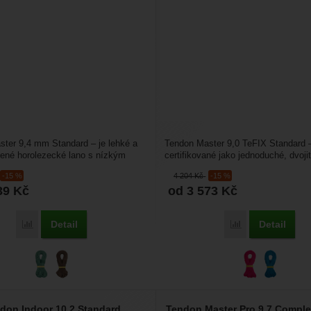
ter 9,4 mm Standard – je lehké a
Tendon Master 9,0 TeFIX Standard –
bené horolezecké lano s nízkým
certifikované jako jednoduché, dvojit
Je určené...
poloviční horolezecké...
-15 %
4 204
Kč
-15 %
39
Kč
od 3 573
Kč
Detail
Detail
Přidat 'Tendon Master 9,4 Standard' k porovnání
Přidat 'Tendon M
don Indoor 10,2 Standard
Tendon Master Pro 9,7 Comple