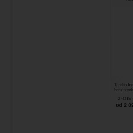
Tendon Ind
horolezeck
na umělé s
2 462
Kč
od 2 0