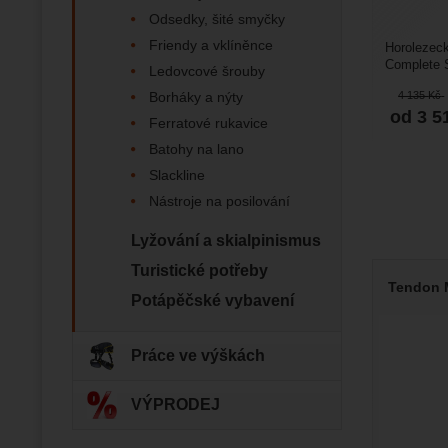
Odsedky, šité smyčky
Friendy a vklíněnce
Zo
Horolezec
Díky těm
Complete S
Ledovcové šrouby
zapamato
Analyti
mm je vlaj
Analy
nám zobr
Povol
Borháky a nýty
4 135
Kč
od 3 5
Ferratové rukavice
Batohy na lano
Zo
Tyto coo
Slackline
Jejich p
Marketi
Marke
Nástroje na posilování
Data zís
Povol
nejsme s
Lyžování a skialpinismus
Turistické potřeby
Zo
Marketin
Tendon M
vhodné o
Potápěčské vybavení
Práce ve výškách
VÝPRODEJ