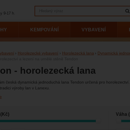
Vyhledávání
y 9-17 h.
OHY
KEMPOVÁNÍ
VYBAVENÍ
ybavení
Horolezecké vybavení
Horolezecká lana
Dynamická jedno
rolezectví a lezení na umělé stěně Tendon
on - horolezecká lana
ám česká dynamická jednoduchá lana Tendon určená pro horolezectví
tradici výroby lan v Lanexu.
e
vání podle parametrů
(Kč)
Váha (