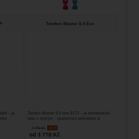
AP
Tendon Master 9,4 Eco
eld – je
Tendon Master 9,4 mm ECO – je horolezecké
vním
lano s nízkým - sportovním průměrem a
s úpravou jádra a opletu...
4 445
Kč
-15 %
od 3 778
Kč