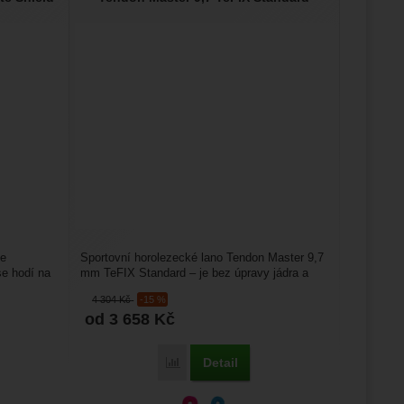
je
Sportovní horolezecké lano Tendon Master 9,7
se hodí na
mm TeFIX Standard – je bez úpravy jádra a
opletu. Má technologii...
4 304
Kč
-15 %
od 3 658
Kč
Detail
aster Pro 9,7 Complete Shield' k porovnání
Přidat 'Tendon Master 9,7 TeFIX Standard'