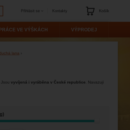
Košík
Kontakty
Přihlásit se
Navigace
PRÁCE VE VÝŠKÁCH
VÝPRODEJ
duchá lana
. Jsou
vyvíjená i vyráběna v České republice
. Navazují
g)