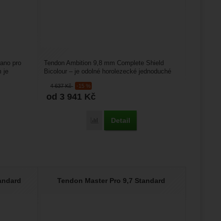
ano pro
Tendon Ambition 9,8 mm Complete Shield
 je
Bicolour – je odolné horolezecké jednoduché
lano pro univerzální...
4 637
Kč
-15 %
od 3 941
Kč
Detail
aster Pro 9,2 Complete Shield' k porovnání
Přidat 'Tendon Ambition 9,8 mm Complete 
andard
Tendon Master Pro 9,7 Standard