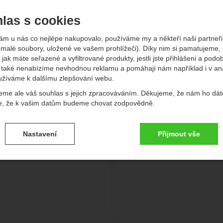
-
Kč
las s cookies
Průměr lan (mm)
Hmotnost lana (g/m)
Typ lana
ádů
Průměr lan (mm)
Hmotnost lana (g/m)
Typ l
Zobrazit
- Zobrazit
- Zobrazit
ám u nás co nejlépe nakupovalo, používáme my a někteří naši partneři 
(malé soubory, uložené ve vašem prohlížeči). Díky nim si pamatujeme,
vější
Nejlevnější
Nejdražší
Od nejprodávanějších
Podl
 jak máte seřazené a vyfiltrované produkty, jestli jste přihlášeni a podo
také nenabízíme nevhodnou reklamu a pomáhají nám například i v an
kty
užíváme k dalšímu zlepšování webu.
 Master 9,7 Complete Shield
Tendon Indoor 9,8 Stand
eme ale váš souhlas s jejich zpracováváním. Děkujeme, že nám ho dát
e, že k vašim datům budeme chovat zodpovědně.
vení souhlasů s kategoriemi cookies
Nastavení
Přijmout vše
.
ké
-
bez těchto cookies náš web nebude fungovat
ické
AKTIVNÍ
brazit
é cookies umožňují váš průchod nákupním košíkem, porovnávání prod
zbytné funkce.
ční a rozšířené funkce
-
abyste nemuseli vše nastavovat znovu a aby
renční a rozšířené funkce
.
li spojit např. pomocí chatu
eno