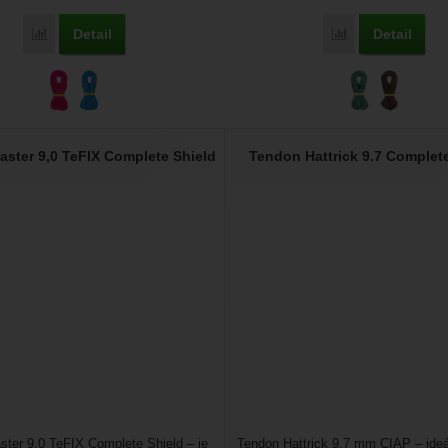
Detail
Detail
Přidat 'Tendon Master 9,7 TeFIX CIAP' k porovnání
Přidat 'Tendon M
ster 9,0 TeFIX Complete Shield
Tendon Hattrick 9.7 Complet
ter 9,0 TeFIX Complete Shield – je
Tendon Hattrick 9,7 mm CIAP – ideá