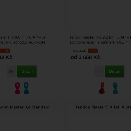
ster Pro 8,6 mm CIAP – je
Tendon Master Pro 9,2 mm CIAP – l
né jako jednoduché, dvojité i
sportovní lezení s průměrem 9,2 mm
orolezecké lano....
zajímavé nízkou váhou...
-15 %
4 304
Kč
-15 %
43
Kč
od 3 658
Kč
Detail
Detail
Přidat 'Tendon Master Pro 8,6 Complete Shield' k porovnání
Přidat 'Tendon M
ndon Master 9,4 Standard
Tendon Master 9,0 TeFIX St