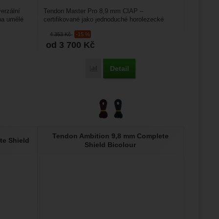
erzální
Tendon Master Pro 8,9 mm CIAP –
na umělé
certifikované jako jednoduché horolezecké
žeme si
lano, dvojče i půlka. Je vyrobené...
4 353
Kč
-15 %
ožní
.
epšovat
od 3 700
Kč
Detail
door 9,8 Standard' k porovnání
Přidat 'Tendon Master Pro 8,9 Complete Sh
ampaní.
ránek.
že
Tendon Ambition 9,8 mm Complete
brazit
te Shield
Shield Bicolour
stran.