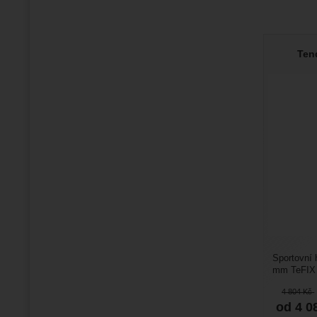
Ten
Sportovní 
mm TeFIX C
Complete S
4 804
Kč
od 4 0