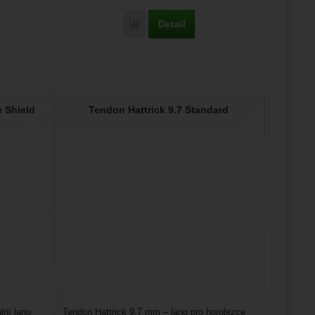
Detail
aster 9,4 CIAP' k porovnání
Přidat 'Tendon Master 9,4 Eco' k porovnání
e Shield
Tendon Hattrick 9.7 Standard
lní lano
Tendon Hattrick 9,7 mm – lano pro horolezce