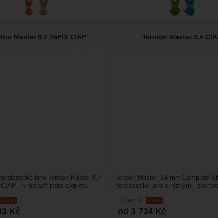
don Master 9,7 TeFIX CIAP
Tendon Master 9,4 CI
horolezecké lano Tendon Master 9,7
Tendon Master 9,4 mm Complete Shi
IAP – v úpravě jádra a opletu
horolezecké lano s nízkým - sporto
hield....
průměrem. Je určené...
-15 %
4 393
Kč
-15 %
83
Kč
od 3 734
Kč