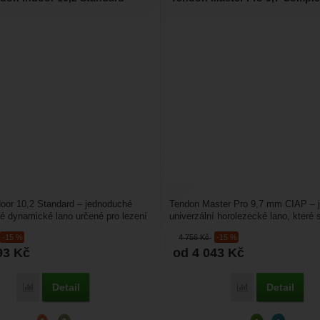
oor 10,2 Standard – jednoduché
Tendon Master Pro 9,7 mm CIAP – 
é dynamické lano určené pro lezení
univerzální horolezecké lano, které 
těně....
běžné až sportovní...
-15 %
4 756
Kč
-15 %
93
Kč
od 4 043
Kč
Detail
Detail
Přidat 'Tendon Indoor 10,2 Standard' k porovnání
Přidat 'Tendon M