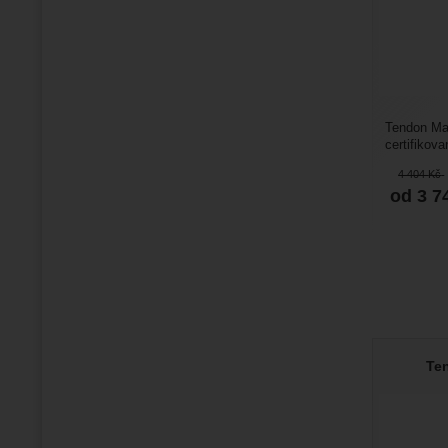
Tendon Ma
certifikova
poloviční h
4 404
Kč
od 3 7
Te