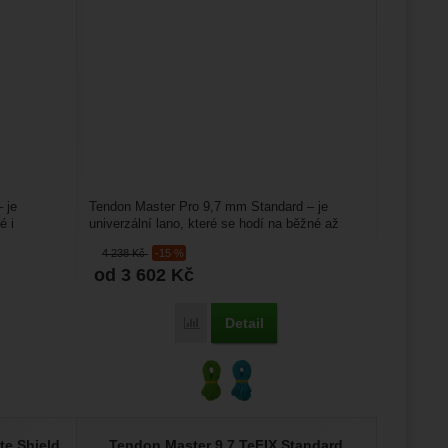
 je
Tendon Master Pro 9,7 mm Standard – je
é i
univerzální lano, které se hodí na běžné až
sportovní lezení....
4 238
Kč
-15 %
od 3 602
Kč
Detail
aster 9,0 TeFIX Standard' k porovnání
Přidat 'Tendon Master Pro 9,7 Standard' k 
te Shield
Tendon Master 9,7 TeFIX Standard