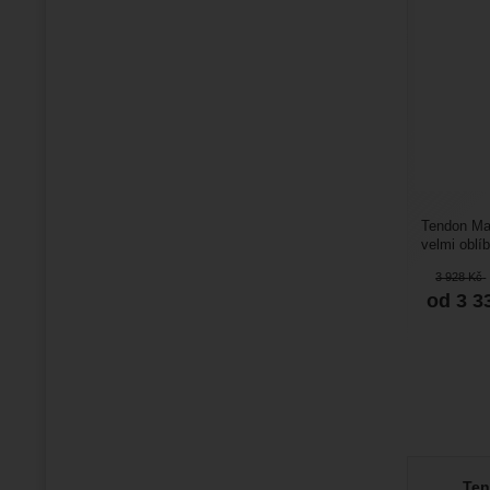
Tendon Mas
velmi oblí
průměrem. 
3 928
Kč
od 3 3
Ten