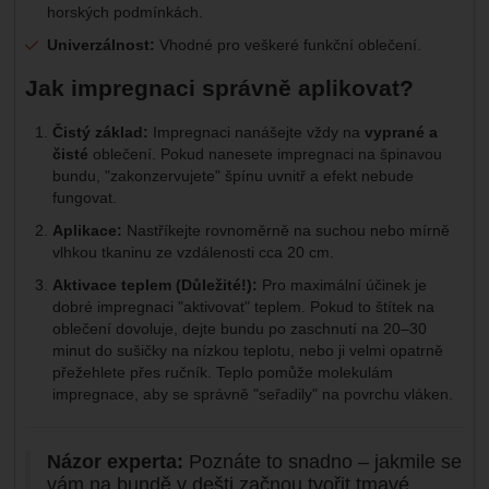
horských podmínkách.
Univerzálnost:
Vhodné pro veškeré funkční oblečení.
Jak impregnaci správně aplikovat?
Čistý základ:
Impregnaci nanášejte vždy na
vyprané a
čisté
oblečení. Pokud nanesete impregnaci na špinavou
bundu, "zakonzervujete" špínu uvnitř a efekt nebude
fungovat.
Aplikace:
Nastříkejte rovnoměrně na suchou nebo mírně
vlhkou tkaninu ze vzdálenosti cca 20 cm.
Aktivace teplem (Důležité!):
Pro maximální účinek je
dobré impregnaci "aktivovat" teplem. Pokud to štítek na
oblečení dovoluje, dejte bundu po zaschnutí na 20–30
minut do sušičky na nízkou teplotu, nebo ji velmi opatrně
přežehlete přes ručník. Teplo pomůže molekulám
impregnace, aby se správně "seřadily" na povrchu vláken.
Názor experta:
Poznáte to snadno – jakmile se
vám na bundě v dešti začnou tvořit tmavé