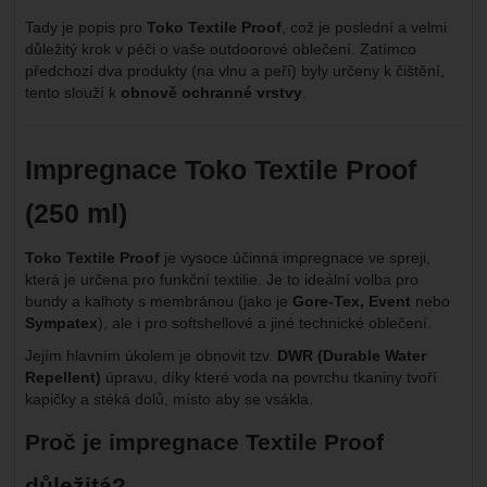
Tady je popis pro
Toko Textile Proof
, což je poslední a velmi
důležitý krok v péči o vaše outdoorové oblečení. Zatímco
předchozí dva produkty (na vlnu a peří) byly určeny k čištění,
tento slouží k
obnově ochranné vrstvy
.
Impregnace Toko Textile Proof
(250 ml)
Toko Textile Proof
je vysoce účinná impregnace ve spreji,
která je určena pro funkční textilie. Je to ideální volba pro
bundy a kalhoty s membránou (jako je
Gore-Tex, Event
nebo
Sympatex
), ale i pro softshellové a jiné technické oblečení.
Jejím hlavním úkolem je obnovit tzv.
DWR (Durable Water
Repellent)
úpravu, díky které voda na povrchu tkaniny tvoří
kapičky a stéká dolů, místo aby se vsákla.
Proč je impregnace Textile Proof
důležitá?