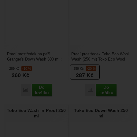
Prací prostředek na peří
Prací prostředek Toko Eco Wool
Granger's Down Wash 300 ml :
Wash (250 ml) Toko Eco Wool
je vhodný na praní péřového
Wash je ekologický tekutý prací
289
Kč
-10 %
359
Kč
-20 %
oblečení a péřových...
prostředek...
260
Kč
287
Kč
Do
Do
Porovnat
Porovnat
košíku
košíku
Toko Eco Wash-in-Proof 250
Toko Eco Down Wash 250
ml
ml