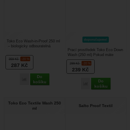
doporučujeme!
Toko Eco Wash-in-Proof 250 ml
– biologicky odbouratelná
Prací prostředek Toko Eco Down
impregnace pro membránové
Wash (250 ml) Pokud máte
oblečení (membránové...
359
Kč
-20 %
doma péřovou bundu, vestu
299
Kč
-20 %
287
Kč
nebo spacák (například...
239
Kč
Do
Porovnat
Do
košíku
Porovnat
košíku
Toko Eco Textile Wash 250
Salto Proof Textil
ml