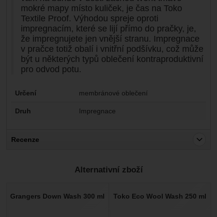
mokré mapy místo kuliček, je čas na Toko
Textile Proof. Výhodou spreje oproti
impregnacím, které se lijí přímo do pračky, je,
že impregnujete jen vnější stranu. Impregnace
v pračce totiž obalí i vnitřní podšívku, což může
být u některých typů oblečení kontraproduktivní
pro odvod potu.
Parametry
Určení
membránové oblečení
Druh
Impregnace
Recenze
Pro vkládání recenzí je nutné se přihlásit.
Alternativní zboží
Recenze
Nebyla přidána žádná recenze.
Grangers Down Wash 300 ml
Toko Eco Wool Wash 250 ml