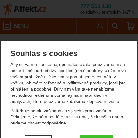
777 563 138
objednávky telefonicky 9-17 h.
Košík
MENU
Uživatel
Vyhledáván
Toko Textile
Doplňky
Affekt.cz
Oblečení
Impregnace a prací prostředky
Souhlas s cookies
Toko Textile Proof 250 ml
Aby se vám u nás co nejlépe nakupovalo, používáme my a
někteří naši partneři tzv. cookies (malé soubory, uložené ve
vašem prohlížeči). Díky nim si pamatujeme, co máte v
Fotografie
košíku, jak máte seřazené a vyfiltrované produkty, jestli jste
přihlášeni a podobně. Díky nim vám také nenabízíme
nevhodnou reklamu a pomáhají nám například i v
analýzách, které používáme k dalšímu zlepšování webu.
Potřebujeme ale váš souhlas s jejich zpracováváním.
Děkujeme, že nám ho dáte, a slibujeme, že k vašim datům
budeme chovat zodpovědně.
Nastavení souhlasů s kategoriemi