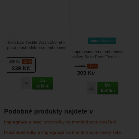
doporučujeme!
Toko Eco Textile Wash 250 ml –
prací prostředek na membránové
Impregnace na membránové
oblečení (membránové bundy,
oděvy Salto Proof Textile –
nepromokavé...
299
Kč
-20 %
intenzivní impregnace pro
357
Kč
-15 %
239
Kč
membránové oděvy vyrobené...
303
Kč
Do
Porovnat
Do
košíku
Porovnat
košíku
Podobné produkty najdete v
Impregnace a prací prostředky na membránové oblečení
Prací prostředky a impregnace na membránové oděvy Toko