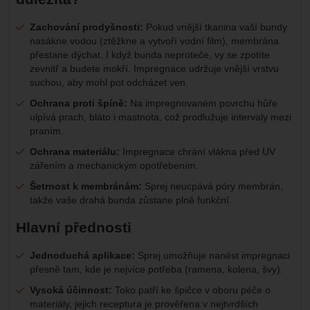
Zachování prodyšnosti:
Pokud vnější tkanina vaší bundy
nasákne vodou (ztěžkne a vytvoří vodní film), membrána
přestane dýchat. I když bunda neproteče, vy se zpotíte
zevnitř a budete mokří. Impregnace udržuje vnější vrstvu
suchou, aby mohl pot odcházet ven.
Ochrana proti špíně:
Na impregnovaném povrchu hůře
ulpívá prach, bláto i mastnota, což prodlužuje intervaly mezi
praním.
Ochrana materiálu:
Impregnace chrání vlákna před UV
zářením a mechanickým opotřebením.
Šetrnost k membránám:
Sprej neucpává póry membrán,
takže vaše drahá bunda zůstane plně funkční.
Hlavní přednosti
Jednoduchá aplikace:
Sprej umožňuje nanést impregnaci
přesně tam, kde je nejvíce potřeba (ramena, kolena, švy).
Vysoká účinnost:
Toko patří ke špičce v oboru péče o
materiály, jejich receptura je prověřena v nejtvrdších