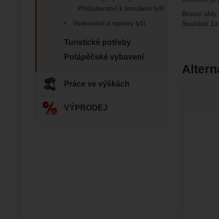
Marketi
Marke
Příslušenství k broušení lyží
Data zís
Povol
Brousí úhly
nejsme s
Voskování a opravy lyží
Součástí 1x
Turistické potřeby
Zo
Marketin
vhodné o
Potápěčské vybavení
Altern
Práce ve výškách
VÝPRODEJ