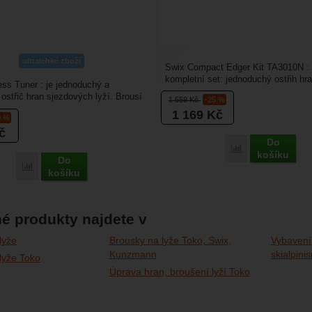
ultralehké zboží
Swix Compact Edger Kit TA3010N : 
kompletní set: jednoduchý ostřih hr
ss Tuner : je jednoduchý a
sjezdovým lyží s možností úhlu...
ostřič hran sjezdových lyží. Brousí
1 559
Kč
-25 %
žích z...
1 169
Kč
0 %
č
Do
Porovnat
košíku
Do
Porovnat
košíku
é produkty najdete v
lyže
Brousky na lyže Toko, Swix,
Vybavení
Kunzmann
skialpini
lyže Toko
Úprava hran, broušení lyží Toko