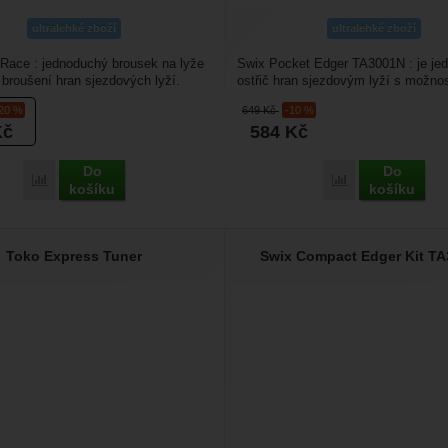
ultralehké zboží
ultralehké zboží
Race : jednoduchý brousek na lyže
Swix Pocket Edger TA3001N : je je
 broušení hran sjezdových lyží.
ostřič hran sjezdovým lyží s možnos
 s ním...
broušení 87 a 88°....
-20 %
649
Kč
-10 %
Kč
584
Kč
Do
Do
Porovnat
Porovnat
košíku
košíku
Toko Express Tuner
Swix Compact Edger Kit T