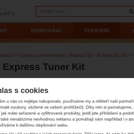
Vyhledávání
y 9-17 h.
OHY
KEMPOVÁNÍ
VYBAVENÍ
ybavení
Lyžování a skialpinismus
Broušení lyží
Brousky na lyže
T
 Express Tuner Kit
afie
las s cookies
Původn
899
K
oží
76
ám u nás co nejlépe nakupovalo, používáme my a někteří naši partneři 
(
(631,4
(malé soubory, uložené ve vašem prohlížeči). Díky nim si pamatujeme,
Dostup
Nedos
 jak máte seřazené a vyfiltrované produkty, jestli jste přihlášeni a podo
také nenabízíme nevhodnou reklamu a pomáhají nám například i v an
užíváme k dalšímu zlepšování webu.
eme ale váš souhlas s jejich zpracováváním. Děkujeme, že nám ho dát