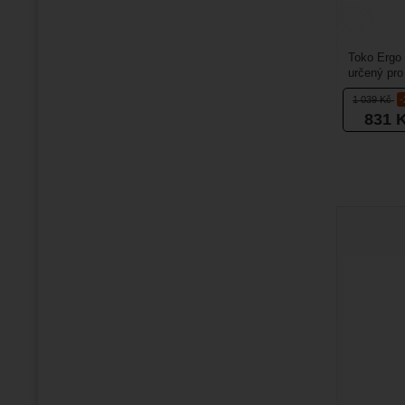
Toko Ergo 
určený pro
Nabrousíte
1 039
Kč
831