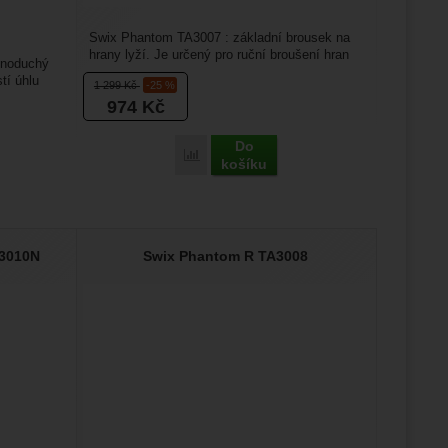
Swix Phantom TA3007 : základní brousek na
hrany lyží. Je určený pro ruční broušení hran
dnoduchý
sjezdových lyží...
tí úhlu
1 299
Kč
-25 %
974
Kč
Do
Porovnat
košíku
A3010N
Swix Phantom R TA3008