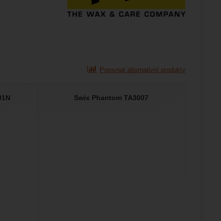
že
brazit
stran.
Porovnat alternativní produkty
01N
Swix Phantom TA3007