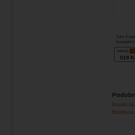
Toko Expre
kompaktní 
hrany na ly
649
Kč
-2
519
K
Podobn
Brousky na 
Brousky na 