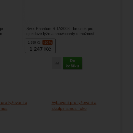
je
Swix Phantom R TA3008 : brousek pro
an
sjezdové lyže a snowboardy s možností
nastavení úhlu broušení. Je...
1 559
Kč
-20 %
1 247
Kč
Do
Porovnat
košíku
 pro lyžování a
Vybavení pro lyžování a
smus
skialpinismus Toko