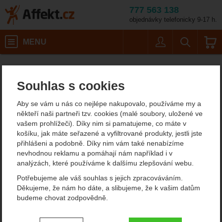
777 563 138
objednávky telefonicky 9-17 h.
Košík
MENU
Uživatel
Vyhledáván
Toko Performance b
Lyžování a skialpinismus
Voskování a opravy lyží
Lyžařské vosky
Skluzové vosky
Affekt.cz
Vybavení
Sportovní vosky na lyže
Souhlas s cookies
Toko Performance blue
Aby se vám u nás co nejlépe nakupovalo, používáme my a
-10°/-30°C 120 g
někteří naši partneři tzv. cookies (malé soubory, uložené ve
vašem prohlížeči). Díky nim si pamatujeme, co máte v
košíku, jak máte seřazené a vyfiltrované produkty, jestli jste
přihlášeni a podobně. Díky nim vám také nenabízíme
Fotografie
nevhodnou reklamu a pomáhají nám například i v
analýzách, které používáme k dalšímu zlepšování webu.
Potřebujeme ale váš souhlas s jejich zpracováváním.
Děkujeme, že nám ho dáte, a slibujeme, že k vašim datům
budeme chovat zodpovědně.
Nastavení souhlasů s kategoriemi