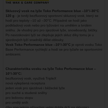
Skluzový vosk na lyže Toko Performance blue –10°/-30°C
120 g
- je tvrdý bezfluorový sportovní skluzový vosk, který se
hodí pro teploty –10 až –30°C. Případně se hodí jako
podkladový vosk nebo pro lyžování na umělém a tvrdém
sněhu. Je vhodný pro pro sjezdové lyže, snowboardy, běžky.
Po navoskování lyží se zlepšuje jejich skluz díky tomu je u
sjezdových lyží snadněji dělat oblouky.
Vosk
Toko Performance blue –10°/-30°C
je oproti vosku Toko
Base Performance rychlejší a hodí se pro lyžaře se sportovními
ambicemi.
Charakteristika vosku na lyže Toko Performance blue –
10°/-30°C:
bezfluorový vosk, využívá TripleX
nová vylepšená receptura
jeden vosk pro sjezdové i běžecké lyže
pro suché a studené sněhy
pro ledovou stopu
pro umělý sníh
díky specielním přísadám velmi dobře drží na skluznici