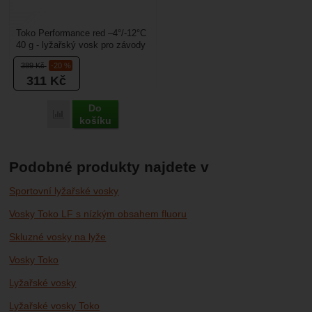
Toko Performance red –4°/-12°C
40 g - lyžařský vosk pro závody
i rekreační lyžaře. Hodí se pro
389
Kč
-20 %
teploty...
311
Kč
Do
Porovnat
košíku
Podobné produkty najdete v
Sportovní lyžařské vosky
Vosky Toko LF s nízkým obsahem fluoru
Skluzné vosky na lyže
Vosky Toko
Lyžařské vosky
Lyžařské vosky Toko