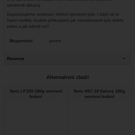
extrémně skluzný
Doporučujeme voskovat i běžné sjezdové lyže. I když se to
často nedělá, budete překvapeni jak navoskované lyže dobře
jedou a jak pěkně točí.
Parametry
Skupenství
pevné
Recenze
Pro vkládání recenzí je nutné se přihlásit.
Alternativní zboží
Recenze
Swix LF10X 180g servisní
Swix HS7-18 fialový 180g
Nebyla přidána žádná recenze.
balení
servisní balení