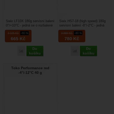
Swix LF10X 180g servisní balení
Swix HS7-18 (high speed) 180g
0°/+10°C - jedná se o rozbalené
servisní balení -8°/-2°C - jedná
servisní balení, které obsahuje 5
se o rozbalené servisní balení,
3 325
Kč
-80 %
3 899
Kč
-80 %
ks...
které...
665
Kč
780
Kč
Do
Do
Porovnat
Porovnat
košíku
košíku
Toko Performance red
-4°/-12°C 40 g