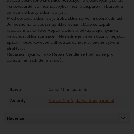
úpravu poškozené skluznice běžeckých a sjezdových lyží, tak
i snowboardů. Je možnost výběr mezi transparentní barvou a
černou dle barvy skluznice lyží.
Před opravou skluznice je třeba skluznici velmi dobře odmastit.
Je možné na to použí například benzín. Dále se zapálí
reparační tyčka Toko Repair Candle a odkapávající tyčinka
nerovnost skluznice zacelí. Následně je třeba skluznici nějakou
špachtlí nebo kovovou cidlinou zarovnat a případně vytvořit
strukturu.
Reparační tyčinky Toko Repair Candle se hodí spíše pro
opravu menších děr a šrámů.
Parametry
Barva
černá / transparentní
Varianty
Barva: černá
Barva: transparentní
Recenze
Pro vkládání recenzí je nutné se přihlásit.