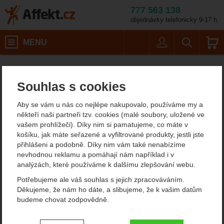
777 563 138
objednávky telefonicky 9-17 h.
Košík
MENU
Uživatel
Vyhledáván
Barva: černá
Lyžování a skialpinismus
Voskování a opravy lyží
Oprava skluznice lyží
Affekt.cz
Vybavení
Toko Repair Candle 6 mm
Souhlas s cookies
Toko Repair Candle 6 mm
Aby se vám u nás co nejlépe nakupovalo, používáme my a
někteří naši partneři tzv. cookies (malé soubory, uložené ve
vašem prohlížeči). Díky nim si pamatujeme, co máte v
Fotografie
košíku, jak máte seřazené a vyfiltrované produkty, jestli jste
přihlášeni a podobně. Díky nim vám také nenabízíme
nevhodnou reklamu a pomáhají nám například i v
analýzách, které používáme k dalšímu zlepšování webu.
Potřebujeme ale váš souhlas s jejich zpracováváním.
Děkujeme, že nám ho dáte, a slibujeme, že k vašim datům
budeme chovat zodpovědně.
Nastavení souhlasů s kategoriemi