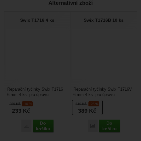
Alternativní zboží
Recenze
Nebyla přidána žádná recenze.
Swix T1716 4 ks
Swix T1716B 10 ks
Reparační tyčinky Swix T1716
Reparační tyčinky Swix T1716V
6 mm 4 ks: pro úpravu
6 mm 4 ks: pro úpravu
poškozené skluznice běžeckých
poškozené skluznice běžeckých
259
Kč
-10 %
519
Kč
-25 %
a sjezdových lyží, tak...
a sjezdových lyží,...
233
Kč
389
Kč
Do
Do
Porovnat
Porovnat
košíku
košíku