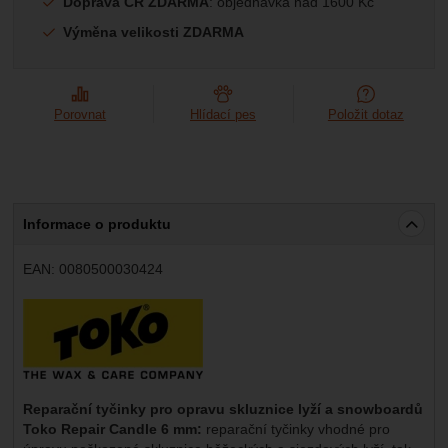
Doprava ČR ZDARMA
: objednávka nad 1600 Kč
Marketingové
-
abychom vás neobtěžovali nevhodnou
Marketingové
návštěv a zdroje návštěv našich internetových stránek.
.
reklamou
Výměna velikosti ZDARMA
Data získaná pomocí těchto cookies zpracováváme
Povoleno
souhrnně a anonymně, takže nejsme schopni identifikovat
konkrétní uživatele našeho webu.
Zobrazit
Marketingové cookies používáme my nebo naši partneři,
Porovnat
Hlídací pes
Položit dotaz
abychom vám mohli zobrazit vhodné obsahy nebo reklamy
jak na našich stránkách, tak na stránkách třetích stran.
Informace o produktu
EAN:
0080500030424
Výrobce:
Reparační tyčinky pro opravu skluznice lyží a snowboardů
Toko Repair Candle 6 mm:
reparační tyčinky vhodné pro