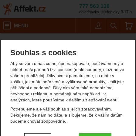
777 563 138
objednávky telefonicky 9-17 h.
Košík
MENU
Uživatel
Vyhledáván
Veliko
Dámské outdoorové oblečení
Dámské funkční prádlo
Dámské funkční spodky
Affekt.cz
Oblečení
X-Bionic Radiactor 4.0 Pants Women
Souhlas s cookies
X-Bionic Radiactor 4.0
Aby se vám u nás co nejlépe nakupovalo, používáme my a
Pants Women funkční triko
někteří naši partneři tzv. cookies (malé soubory, uložené ve
vašem prohlížeči). Díky nim si pamatujeme, co máte v
dlouhý rukáv
košíku, jak máte seřazené a vyfiltrované produkty, jestli jste
přihlášeni a podobně. Díky nim vám také nenabízíme
nevhodnou reklamu a pomáhají nám například i v
analýzách, které používáme k dalšímu zlepšování webu.
Fotografie
Potřebujeme ale váš souhlas s jejich zpracováváním.
Děkujeme, že nám ho dáte, a slibujeme, že k vašim datům
budeme chovat zodpovědně.
Nastavení souhlasů s kategoriemi