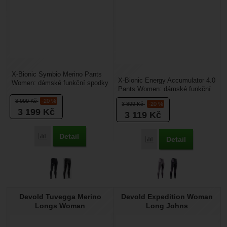
X-Bionic Symbio Merino Pants
X-Bionic Energy Accumulator 4.0
Women: dámské funkční spodky
Pants Women: dámské funkční
vhodné pro zimní sporty. Udrží
spodky vhodné pro zimní sporty.
vás v ideální...
3 999
Kč
-20 %
3 899
Kč
-20 %
Jsou prodyšné,...
3 199
Kč
3 119
Kč
Detail
Porovnat
Detail
Porovnat
Devold Tuvegga Merino
Devold Expedition Woman
Longs Woman
Long Johns