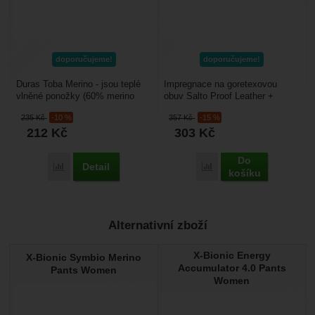
doporučujeme!
doporučujeme!
Duras Toba Merino - jsou teplé
Impregnace na goretexovou
vlněné ponožky (60% merino
obuv Salto Proof Leather +
vlna) vhodné k celoročnímu
Textile – intenzivní impregnace
235
Kč
-10 %
357
Kč
-15 %
použití i do zimního...
pro koženou i textilní...
212
Kč
303
Kč
Do
Detail
Porovnat
Porovnat
košíku
Alternativní zboží
X-Bionic Energy
X-Bionic Symbio Merino
Accumulator 4.0 Pants
Pants Women
Women