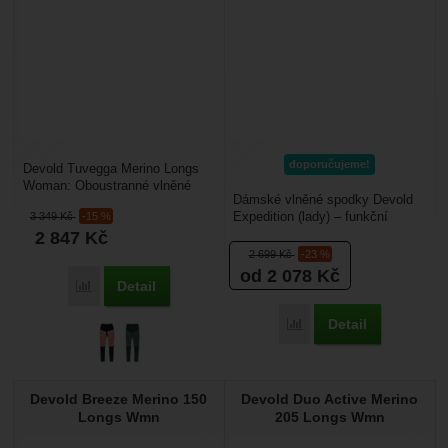
doporučujeme!
Devold Tuvegga Merino Longs
Woman: Oboustranné vlněné
Dámské vlněné spodky Devold
dámské podvlékací kalhoty,
Expedition (lady) – funkční
3 349
Kč
-15 %
vyrobené z tří úpletů...
kalhoty z Merino vlny. Jsou
2 847
Kč
vhodné pro zimní...
2 699
Kč
-23 %
od 2 078
Kč
Detail
Porovnat
Detail
Porovnat
Devold Breeze Merino 150
Devold Duo Active Merino
Longs Wmn
205 Longs Wmn