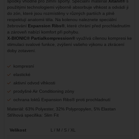
spodky vhodné pro zimní sporty. Speciální materiál
Xitanit®
s
použitými technologiemi výborně absorbuje vlhkost a odvádí ji
do zón, které jsou rozmístěny v různých partiích a plně
respektují anatomii těla. Na kolenou naleznete speciální
žebrování
Expansion Ribs®
, které chrání před prochladnutím
a zároveň nabízí komfort při pohybu.
X-BIONIC® Partialkompression®
využívá cílenou kompresi ke
stimulaci svalové funkce, zvýšení vašeho výkonu a zkrácení
doby zotavení.
kompresní
elastické
aktivní odvod vlhkosti
prodyšné Air Conditioning zóny
ochrana loktů Expansion Ribs® proti prochladnutí
Materiál: 63% Polyester, 32% Polypropylen, 5% Elastan
Střihová specifika: Slim Fit
Parametry
Velikost
L / M / S / XL