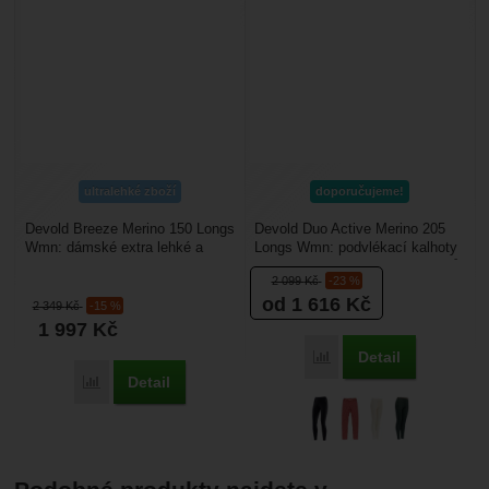
ultralehké zboží
doporučujeme!
Devold Breeze Merino 150 Longs
Devold Duo Active Merino 205
Wmn: dámské extra lehké a
Longs Wmn: podvlékací kalhoty
měkké podvlíkačky. Májí
vyrobené z kombinace materiálů
2 099
Kč
-23 %
vynikající funkční vlastnosti,...
merino vlny...
od 1 616
Kč
2 349
Kč
-15 %
1 997
Kč
Detail
Porovnat
Detail
Porovnat