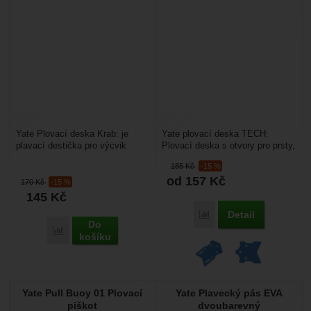
Yate Plovací deska Krab: je
Yate plovací deska TECH:
plavací destička pro výcvik
Plovací deska s otvory pro prsty,
plavání. Díky motivu kraba je
je ideální doplněk na plavání, jak
185
Kč
-15 %
primárně určen...
pro začátečníky...
od 157
Kč
170
Kč
-15 %
145
Kč
Detail
Porovnat
Do
Porovnat
košíku
Yate Pull Buoy 01 Plovací
Yate Plavecký pás EVA
piškot
dvoubarevný