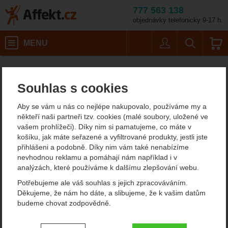
777 563 138
objednávky telefonicky 9-17 h.
Košík
MENU
Uživatel
Vyhledáván
Zoggs Nose Clip
Potápěčské vybavení
Plavání
Affekt.cz
Vybavení
Plavecké pomůcky pro děti
Souhlas s cookies
Zoggs Nose Clip
Aby se vám u nás co nejlépe nakupovalo, používáme my a
někteří naši partneři tzv. cookies (malé soubory, uložené ve
vašem prohlížeči). Díky nim si pamatujeme, co máte v
Fotografie
košíku, jak máte seřazené a vyfiltrované produkty, jestli jste
přihlášeni a podobně. Díky nim vám také nenabízíme
nevhodnou reklamu a pomáhají nám například i v
analýzách, které používáme k dalšímu zlepšování webu.
Potřebujeme ale váš souhlas s jejich zpracováváním.
Děkujeme, že nám ho dáte, a slibujeme, že k vašim datům
budeme chovat zodpovědně.
Nastavení souhlasů s kategoriemi