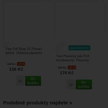
doporučujeme!
Yate Pull Buoy 01 Plovací
piškot: Oblíbená plavecká
Yate Plavecký pás EVA
pomůcka pro plavání bez nohou
dvoubarevný: Plavecký
a posílení horní poloviny...
160
Kč
-15 %
dvoubarevný pás pro děti, je
200
Kč
-15 %
136
Kč
vhodnou plaveckou pomůckou
170
Kč
pro...
Do
Porovnat
Do
košíku
Porovnat
košíku
Podobné produkty najdete v