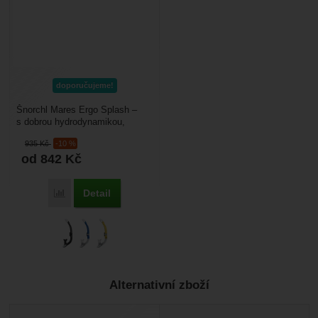
doporučujeme!
Šnorchl Mares Ergo Splash –
s dobrou hydrodynamikou,
snižuje vibrace při plavání.
935
Kč
-10 %
Spodní ventil vytlačuje...
od 842
Kč
Detail
Porovnat
Alternativní zboží