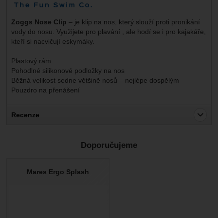
Zoggs Nose Clip
– je klip na nos, který slouží proti pronikání
vody do nosu. Využijete pro plavání , ale hodí se i pro kajakáře,
kteří si nacvičují eskymáky.
Plastový rám
Pohodlné silikonové podložky na nos
Běžná velikost sedne většině nosů – nejlépe dospělým
Pouzdro na přenášení
Recenze
Pro vkládání recenzí je nutné se přihlásit.
Doporučujeme
Recenze
Nebyla přidána žádná recenze.
Mares Ergo Splash