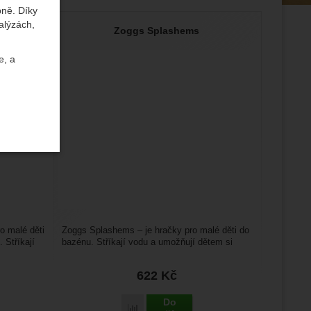
bně. Díky
alýzách,
s
Zoggs Splashems
e, a
uktů a
ste se s
o malé děti
Zoggs Splashems – je hračky pro malé děti do
 Stříkají
bazénu. Stříkají vodu a umožňují dětem si
zvyknout na vodu...
622
Kč
žeme si
ožní
.
epšovat
Do
ggy Soakers' k porovnání
Přidat 'Zoggs Splashems' k porovnání