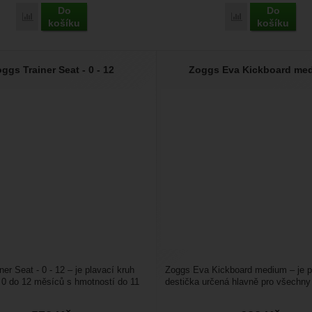
Do
Do
Přidat 'Zoggs Trainer Seat S' k porovnání
Přidat 'Zoggs Nos
košíku
košíku
ggs Trainer Seat - 0 - 12
Zoggs Eva Kickboard me
er Seat - 0 - 12 – je plavací kruh
Zoggs Eva Kickboard medium – je 
d 0 do 12 měsíců s hmotností do 11
destička určená hlavně pro všechny
...
Má velikost 43.5cm...