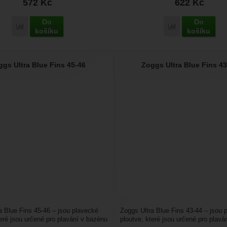
572
Kč
622
Kč
Do
Do
Přidat 'Zoggs Trainer Seat - 0 - 12' k porovnání
Přidat 'Zoggs Ev
košíku
košíku
ggs Ultra Blue Fins 45-46
Zoggs Ultra Blue Fins 43
a Blue Fins 45-46 – jsou plavecké
Zoggs Ultra Blue Fins 43-44 – jsou 
teré jsou určené pro plavání v bazénu
ploutve, které jsou určené pro plavá