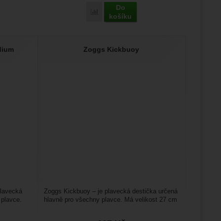
Do
e Clip' k porovnání
Přidat 'Zoggs Trainer Seat - 12 - 18' k por
košíku
dium
Zoggs Kickbuoy
plavecká
Zoggs Kickbuoy – je plavecká destička určená
 plavce.
hlavně pro všechny plavce. Má velikost 27 cm
x 22 cm x 3...