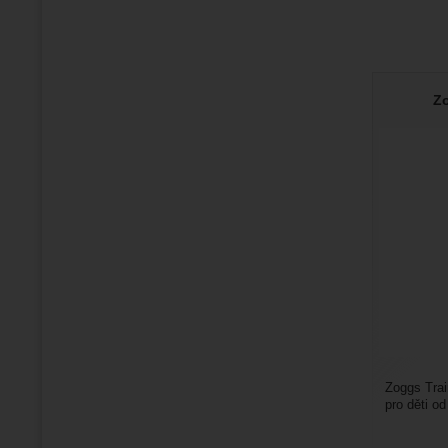
Zo
Zoggs Train
pro děti o
kg. Hodí se