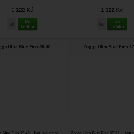
i u moře....
1 122
Kč
1 122
Kč
Do
Do
Přidat 'Zoggs Ultra Blue Fins 45-46' k porovnání
Přidat 'Zoggs Ult
košíku
košíku
ggs Ultra Blue Fins 39-40
Zoggs Ultra Blue Fins 37
a Blue Fins 39-40 – jsou plavecké
Zoggs Ultra Blue Fins 37-38 – jsou 