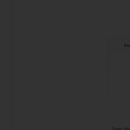
i u moře....
Zo
Zoggs Ultr