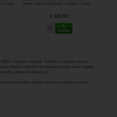
 i u moře.
plovací ploutve na plavání v bazénu i u moře.
Dítě je při plavání...
1 122
Kč
Do
ra Blue Fins 37-38' k porovnání
Přidat 'Zoggs Ultra Blue Fins 35-36' k por
košíku
ce 1992 v Sydney v Australii. Zabývá se výrobou plavek,
enuje obličej a nabídne vám plavecké brýle, které nejlépe
řidýlka, plavecké destičky aj.)
 součástí investiční skupiny Head) do našeho vodního