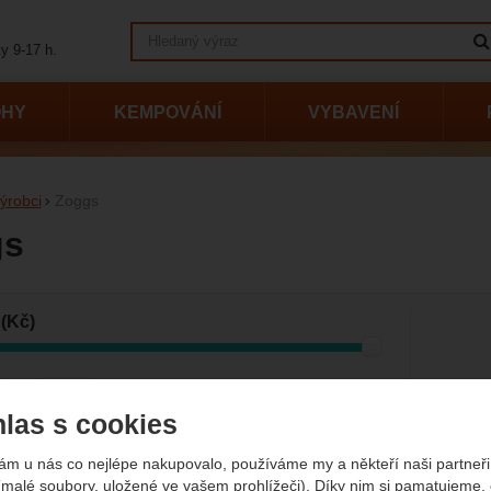
Vyhledávání
y 9-17 h.
OHY
KEMPOVÁNÍ
VYBAVENÍ
ýrobci
Zoggs
gs
vání podle parametrů
(Kč)
-
Kč
las s cookies
ám u nás co nejlépe nakupovalo, používáme my a někteří naši partneři 
vější
Nejlevnější
Nejdražší
Od nejprodávanějších
Podl
(malé soubory, uložené ve vašem prohlížeči). Díky nim si pamatujeme,