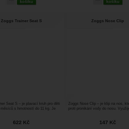
košíku
košíku
brazit
kies nám umožňují měření výkonu našeho webu i našich reklamních k
Zoggs Trainer Seat S
Zoggs Nose Clip
omocí určujeme počet návštěv a zdroje návštěv našich internetových st
.
ngové
-
abychom vás neobtěžovali nevhodnou reklamou
tingové
kaná pomocí těchto cookies zpracováváme souhrnně a anonymně, tak
eno
chopni identifikovat konkrétní uživatele našeho webu.
brazit
gové cookies používáme my nebo naši partneři, abychom vám mohli zo
bsahy nebo reklamy jak na našich stránkách, tak na stránkách třetích 
ner Seat S – je plavací kruh pro děti
Zoggs Nose Clip – je klip na nos, kt
 měsíců s hmotností do 11 kg. Je
proti pronikání vody do nosu. Využij
...
plavání ,...
622
Kč
147
Kč