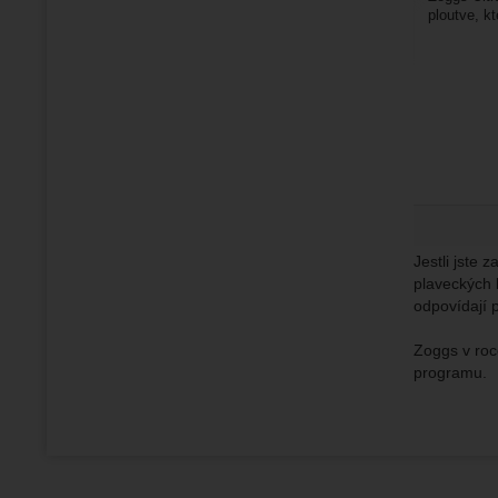
ploutve, k
i u moře....
Jestli jste 
plaveckých 
odpovídají p
Zoggs v roc
programu.