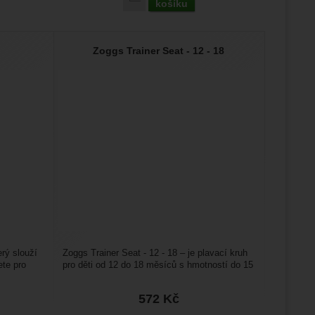
košíku
ampaní.
Zoggs Trainer Seat - 12 - 18
ránek.
že
brazit
stran.
erý slouží
Zoggs Trainer Seat - 12 - 18 – je plavací kruh
ete pro
pro děti od 12 do 18 měsíců s hmotností do 15
kg. Hodí...
572
Kč