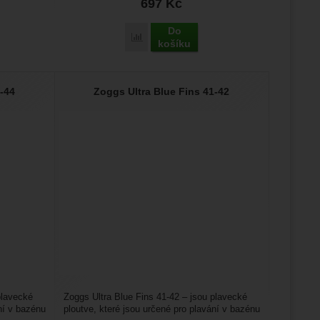
697
Kč
Do
a Kickboard medium' k porovnání
Přidat 'Zoggs Kickbuoy' k porovnání
košíku
-44
Zoggs Ultra Blue Fins 41-42
plavecké
Zoggs Ultra Blue Fins 41-42 – jsou plavecké
ní v bazénu
ploutve, které jsou určené pro plavání v bazénu