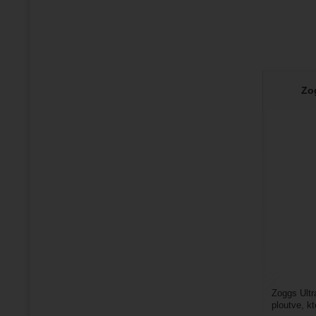
Zo
Zoggs Ultr
ploutve, k