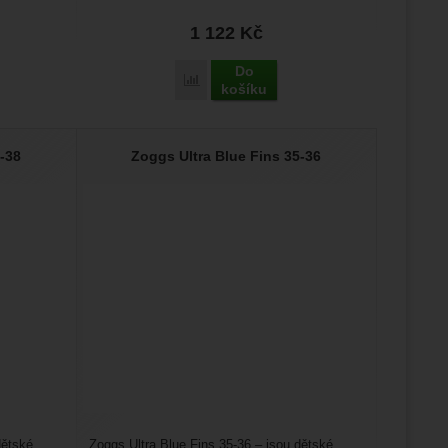
i u moře....
1 122
Kč
Do
ra Blue Fins 43-44' k porovnání
Přidat 'Zoggs Ultra Blue Fins 41-42' k por
košíku
-38
Zoggs Ultra Blue Fins 35-36
dětské
Zoggs Ultra Blue Fins 35-36 – jsou dětské