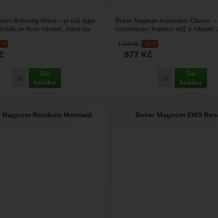
num Balisong Wood – je nůž typu
Boker Magnum Automatic Classic –
kládá ze dvou rukojetí, které lze
vystřelovací kapesní nůž s rukojetí 
0 stupňů....
palisadrového dřeva....
5 %
1 149
Kč
-15 %
č
977
Kč
Do
Do
Přidat 'Boker Magnum Balisong Wood' k porovnání
Přidat 'Boker Ma
košíku
košíku
r Magnum Rainbow Mermaid
Boker Magnum EMS Res