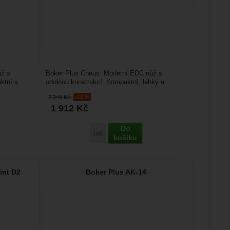
ůž s
Boker Plus Cheus: Moderní EDC nůž s
ktní a
odolnou konstrukcí. Kompaktní, lehký a
spolehlivý – Böker Plus Cheus...
2 249
Kč
-15 %
1 912
Kč
Do
s Sanjo' k porovnání
Přidat 'Boker Plus Cheus' k porovnání
košíku
int D2
Boker Plus AK-14