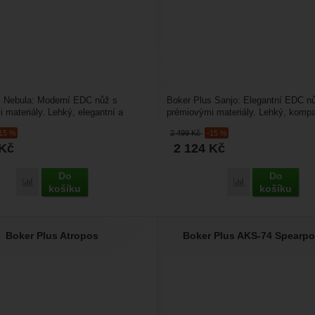
s Nebula: Moderní EDC nůž s
Boker Plus Sanjo: Elegantní EDC n
 materiály. Lehký, elegantní a
prémiovými materiály. Lehký, kompa
– Böker Plus...
spolehlivý – Böker Plus...
-15 %
2 499
Kč
-15 %
Kč
2 124
Kč
Do
Do
Přidat 'Boker Plus Nebula' k porovnání
Přidat 'Boker Plu
košíku
košíku
Boker Plus Atropos
Boker Plus AKS-74 Spearpo