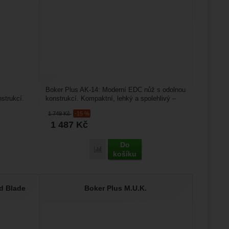
Boker Plus AK-14: Moderní EDC nůž s odolnou
strukcí.
konstrukcí. Kompaktní, lehký a spolehlivý –
Böker Plus AK-14...
1 749
Kč
-15 %
1 487
Kč
Do
us AKS-74 Spearpoint D2' k porovnání
Přidat 'Boker Plus AK-14' k porovnání
košíku
d Blade
Boker Plus M.U.K.