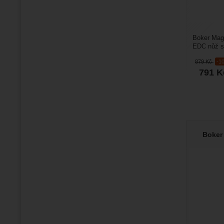
Boker Mag
EDC nůž s
Magnum Rai
879
Kč
-1
791
K
Boker 