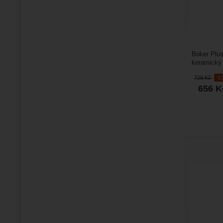
Boker Plus
keramický 
ostří. Cera
729
Kč
-1
656
K