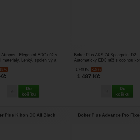
s Atropos: Elegantní EDC nůž s
Boker Plus AKS-74 Spearpoint D2:
 materiály. Lehký, spolehlivý a
Automatický EDC nůž s odolnou kon
pracovaný...
Kompaktní, lehký a spolehlivý...
-15 %
1 749
Kč
-15 %
Kč
1 487
Kč
Do
Do
Přidat 'Boker Plus Atropos' k porovnání
Přidat 'Boker Pl
košíku
košíku
r Plus Kihon DC All Black
Boker Plus Advance Pro Fixe