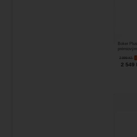
Boker Plu
prémiovými
spolehlivý 
2 999
Kč
2 549