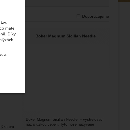
e dostupnosti
Doporučujeme
tzv.
 co máte
bně. Díky
gger
Boker Magnum Sicilian Needle
alýzách,
e, a
uktů a
ste se s
Boker Magnum Sicilian Needle – vystřelovací
nůž s úzkou čepelí. Tyto nože nazývané
dýka pro
Stiletto, jsou nejoblíbenější...