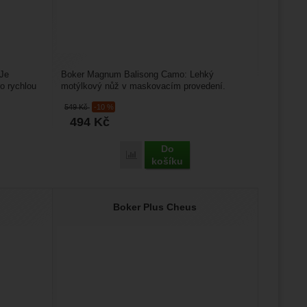
 Je
Boker Magnum Balisong Camo: Lehký
o rychlou
motýlkový nůž v maskovacím provedení.
Magnum Balisong Camo zaujme nejen...
549
Kč
-10 %
494
Kč
Do
us Diamant Grinding Stick' k porovnání
Přidat 'Boker Magnum Balisong Camo' k p
košíku
Boker Plus Cheus