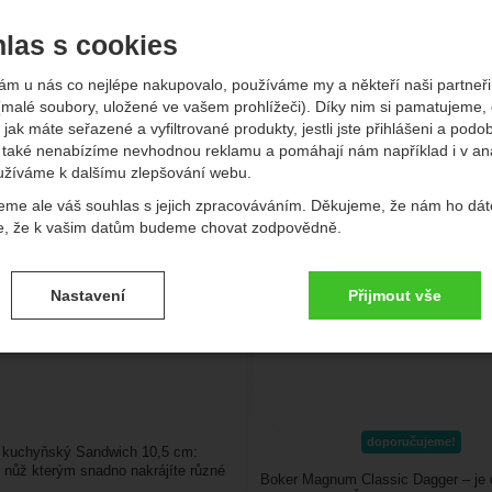
las s cookies
vější
Nejlevnější
Nejdražší
Od nejprodávanějších
Podl
ám u nás co nejlépe nakupovalo, používáme my a někteří naši partneři 
kty
(malé soubory, uložené ve vašem prohlížeči). Díky nim si pamatujeme,
 jak máte seřazené a vyfiltrované produkty, jestli jste přihlášeni a podo
ž kuchyňský Sandwich 10,5 cm
Boker Magnum Classic Da
také nenabízíme nevhodnou reklamu a pomáhají nám například i v an
užíváme k dalšímu zlepšování webu.
eme ale váš souhlas s jejich zpracováváním. Děkujeme, že nám ho dát
e, že k vašim datům budeme chovat zodpovědně.
vení souhlasů s kategoriemi cookies
Nastavení
Přijmout vše
.
ké
-
bez těchto cookies náš web nebude fungovat
ické
AKTIVNÍ
brazit
é cookies umožňují váš průchod nákupním košíkem, porovnávání prod
zbytné funkce.
ční a rozšířené funkce
-
abyste nemuseli vše nastavovat znovu a aby
renční a rozšířené funkce
doporučujeme!
 kuchyňský Sandwich 10,5 cm:
.
li spojit např. pomocí chatu
í nůž kterým snadno nakrájíte různé
eno
Boker Magnum Classic Dagger – je 
eninu,...