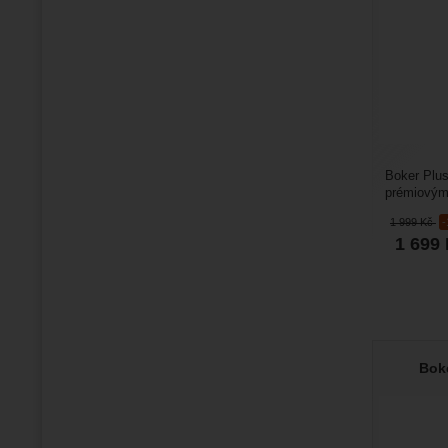
Boker Plu
prémiovými
precizně z
1 999
Kč
1 699
Boke