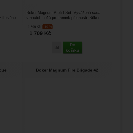
Boker Magnum Profi I Set: Vyvážená sada
z líbivého
vrhacích nožů pro trénink přesnosti. Böker
Magnum Throwing Knife...
1 899
Kč
-10 %
1 709
Kč
Do
gnum Automatic Classic' k porovnání
Přidat 'Boker Magnum Profi I Set' k porov
košíku
cue
Boker Magnum Fire Brigade 42