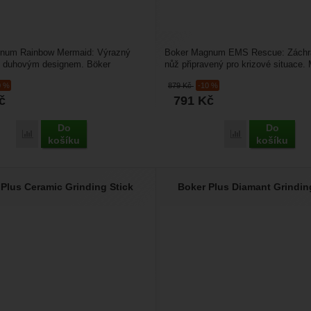
num Rainbow Mermaid: Výrazný
Boker Magnum EMS Rescue: Záchr
 duhovým designem. Böker
nůž připravený pro krizové situace
nbow Mermaid je originální...
EMS Rescue Assisted...
0 %
879
Kč
-10 %
č
791
Kč
Do
Do
Přidat 'Boker Magnum Rainbow Mermaid' k porovnání
Přidat 'Boker M
košíku
košíku
Plus Ceramic Grinding Stick
Boker Plus Diamant Grindin