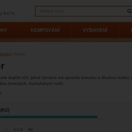
Vyhledávání
y 9-17 h.
OHY
KEMPOVÁNÍ
VYBAVENÍ
ýrobci
Boker
r
cete dopřát nůž, jehož výrobce má opravdu bohatou a dlouhou tradici
bou loveckých, kuchyňských nožů.
e
vání podle parametrů
(Kč)
-
Kč