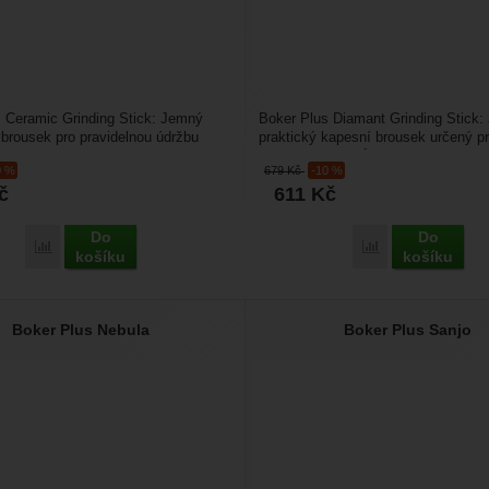
 Ceramic Grinding Stick: Jemný
Boker Plus Diamant Grinding Stick:
brousek pro pravidelnou údržbu
praktický kapesní brousek určený pr
mic Grinding...
údržbu ostří nožů,...
0 %
679
Kč
-10 %
č
611
Kč
Do
Do
Přidat 'Boker Plus Ceramic Grinding Stick' k porovnání
Přidat 'Boker Pl
košíku
košíku
Boker Plus Nebula
Boker Plus Sanjo