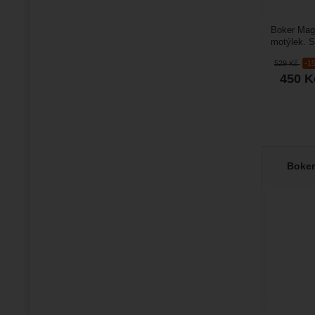
Boker Mag
motýlek. S
otočit o 18
529
Kč
-1
450
K
Boke