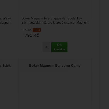
anářský
Boker Magnum Fire Brigade 42: Spolehlivý
. Magnum
záchranářský nůž pro krizové situace. Magnum
Fire Brigade 42...
879
Kč
-10 %
791
Kč
Do
agnum EMS Rescue' k porovnání
Přidat 'Boker Magnum Fire Brigade 42' k 
košíku
g Stick
Boker Magnum Balisong Camo