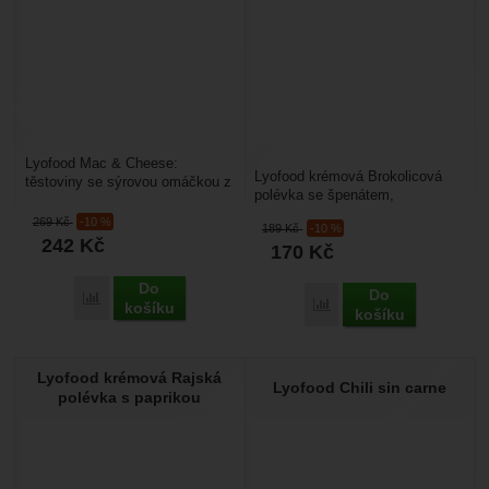
Lyofood Mac & Cheese:
Lyofood krémová Brokolicová
těstoviny se sýrovou omáčkou z
polévka se špenátem,
anglického Cheddaru v
mozarellou a dýňovými semínky:
kombinaci s italským Pecorino...
269
Kč
-10 %
189
Kč
-10 %
chutná polévka vhodná...
242
Kč
170
Kč
Do
Do
Přidat 'Lyofood Mac &amp; Cheese' k porovnání
Přidat 'Lyofood krémová
košíku
košíku
Lyofood krémová Rajská
Lyofood Chili sin carne
polévka s paprikou