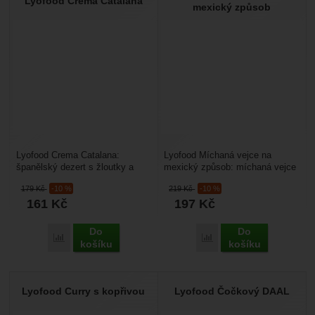
Lyofood Crema Catalana
mexický způsob
Lyofood Crema Catalana:
Lyofood Míchaná vejce na
španělský dezert s žloutky a
mexický způsob: míchaná vejce
mlékem ochucený
na mexický způsob s červenými
179
Kč
-10 %
219
Kč
-10 %
pomerančovou kůrou a
fazolemi, sýrem...
161
Kč
197
Kč
skořicí.Pokrm...
Do
Do
Přidat 'Lyofood Crema Catalana' k porovnání
Přidat 'Lyofood Míchaná 
košíku
košíku
Lyofood Curry s kopřivou
Lyofood Čočkový DAAL