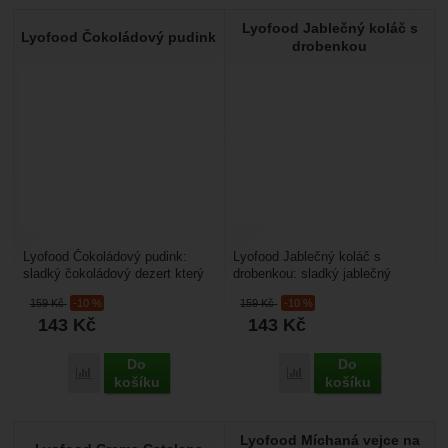
Lyofood Jablečný koláč s
Lyofood Čokoládový pudink
drobenkou
Lyofood Čokoládový pudink:
Lyofood Jablečný koláč s
sladký čokoládový dezert který
drobenkou: sladký jablečný
si můžete vychutnat
dezert, který si můžete
159
Kč
-10 %
159
Kč
-10 %
kdekoliv. Pokrm využijete...
vychutnat kdekoliv. Stačí...
143
Kč
143
Kč
Do
Do
Přidat 'Lyofood Čokoládový pudink' k porovnání
Přidat 'Lyofood Jablečný
košíku
košíku
Lyofood Míchaná vejce na