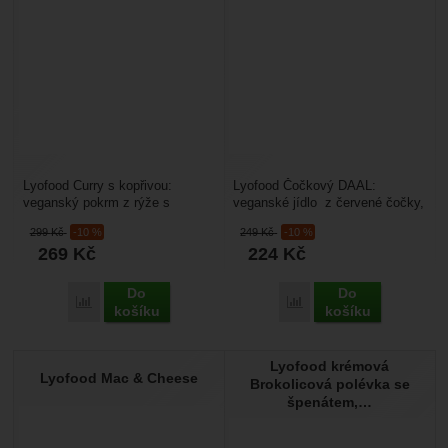
Lyofood Curry s kopřivou:
Lyofood Čočkový DAAL:
veganský pokrm z rýže s
veganské jídlo z červené čočky,
velkými kusy zeleniny zalité
vařené ve smetanové kokosové
299
Kč
-10 %
249
Kč
-10 %
omáčkou z jemného
rajské omáčce podávané...
269
Kč
224
Kč
kokosového...
Do
Do
Přidat 'Lyofood Curry s kopřivou' k porovnání
Přidat 'Lyofood Čočkov
košíku
košíku
Lyofood krémová
Lyofood Mac & Cheese
Brokolicová polévka se
špenátem,…