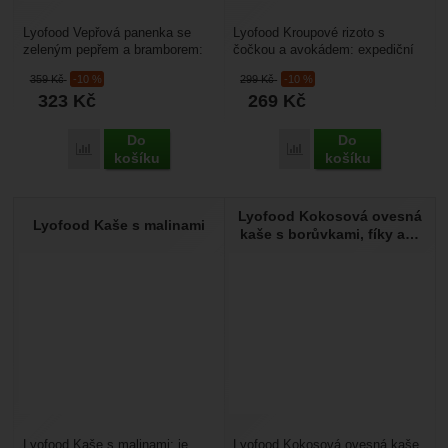
Lyofood Vepřová panenka se
Lyofood Kroupové rizoto s
zeleným pepřem a bramborem:
čočkou a avokádem: expediční
vepřová panenka s mírně
jídlo vhodné pro vegany, je
359
Kč
-10 %
299
Kč
-10 %
kořeněné omáčce ze zeleného...
vyrobeno ze 100% přírodních...
323
Kč
269
Kč
Do
Do
Přidat 'Lyofood Vepřová panenka se zeleným pepřem a bramb
Přidat 'Lyofood Kroupové
košíku
košíku
Lyofood Kokosová ovesná
Lyofood Kaše s malinami
kaše s borůvkami, fíky a…
Lyofood Kaše s malinami: je
Lyofood Kokosová ovesná kaše