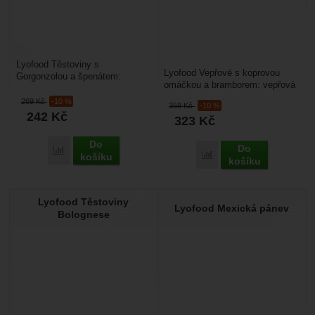
Lyofood Těstoviny s
Lyofood Vepřové s koprovou
Gorgonzolou a špenátem:
omáčkou a bramborem: vepřová
Kombinace těstovin se zdravým
panenka s bramborami ve
špenátem a krémovým sýrem
269
Kč
-10 %
359
Kč
-10 %
smetanové koprové omáčce....
Gorgonzola,...
242
Kč
323
Kč
Do
Do
Přidat 'Lyofood Těstoviny s Gorgonzolou a špenátem' k porov
Přidat 'Lyofood Vepřové
košíku
košíku
Lyofood Těstoviny
Lyofood Mexická pánev
Bolognese