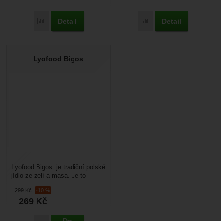
Detail
Detail
Přidat 'Lyofood Hovězí Stroganoff' k porovnání
Přidat 'Lyofood Kuře pěti
Lyofood Bigos
Lyofood Bigos: je tradiční polské
jídlo ze zelí a masa. Je to
expediční strava upravena
299
Kč
-10 %
lyofilizací (vymrazováním)....
269
Kč
Do