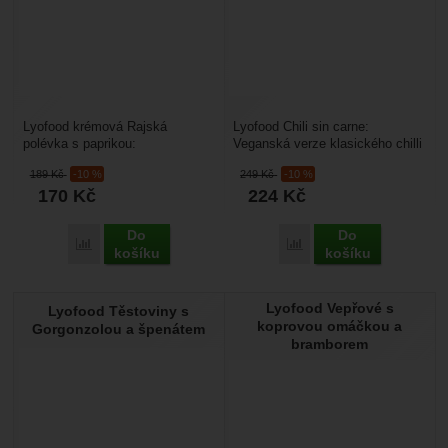
Lyofood krémová Rajská
Lyofood Chili sin carne:
polévka s paprikou:
Veganská verze klasického chilli
vegetariánská polévka s
con carne vařená pouze z
189
Kč
-10 %
249
Kč
-10 %
červenou paprikou a rýží,
organických surovin.Využijete...
170
Kč
224
Kč
zjemněná...
Do
Do
Přidat 'Lyofood krémová Rajská polévka s paprikou' k porovn
Přidat 'Lyofood Chili sin
košíku
košíku
Lyofood Vepřové s
Lyofood Těstoviny s
koprovou omáčkou a
Gorgonzolou a špenátem
bramborem