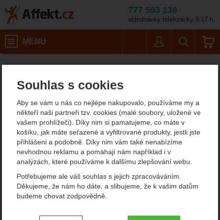
777 563 138
objednávky telefonicky 9-17 h.
Košík
MENU
Uživatel
Vyhledáván
Lyo Food
Affekt.cz
Výrobci
Souhlas s cookies
Lyo Food
Aby se vám u nás co nejlépe nakupovalo, používáme my a
Lyo Food vyrábí kvalitní expediční stravu a používá k úpravě jídel
někteří naši partneři tzv. cookies (malé soubory, uložené ve
metodu zvanou lyofilizace (vymrazování) již od roku 1998. Lyo
vašem prohlížeči). Díky nim si pamatujeme, co máte v
Food využívá pouze 100% přírodní a čerstvé suroviny. Nepoužívá
košíku, jak máte seřazené a vyfiltrované produkty, jestli jste
žádné konzervační látky, nebo umělé přísady.
přihlášeni a podobně. Díky nim vám také nenabízíme
Strava je vhodná na expedice, pro horolezce, turisty, cestovatele a
nevhodnou reklamu a pomáhají nám například i v
další extrémní sportovce. Jídlo oceníte tam, kde záleží na nízké
analýzách, které používáme k dalšímu zlepšování webu.
hmotnosti, tzn. například turistice v neobydlených krajinách,
Potřebujeme ale váš souhlas s jejich zpracováváním.
přechodech hřebenů a obdobných aktivitách, kdy musíte
Děkujeme, že nám ho dáte, a slibujeme, že k vašim datům
kompletní stravu nosit na zádech.
budeme chovat zodpovědně.
V roce 2013 dostala jídla Lyo Food zlaté ocenění industry awards,
to je udělováno pouze výrobkům nejvyšší jakosti a kvality.
Nastavení souhlasů s kategoriemi