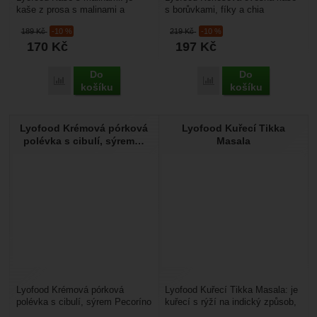
kaše z prosa s malinami a
s borůvkami, fíky a chia
mletým jeřábem černým v
semínky: vynikající snídaně ze
189
Kč
-10 %
219
Kč
-10 %
kokosovém mléce. Tuto
100% přírodních...
170
Kč
197
Kč
snídani...
Do
Do
Přidat 'Lyofood Kaše s malinami' k porovnání
Přidat 'Lyofood Kokosová
košíku
košíku
Lyofood Krémová pórková
Lyofood Kuřecí Tikka
polévka s cibulí, sýrem…
Masala
Lyofood Krémová pórková
Lyofood Kuřecí Tikka Masala: je
polévka s cibulí, sýrem Pecoríno
kuřecí s rýží na indický způsob,
a cizrnou: lyofilizovaná polévka,
je lyofilizované hlavní jídlo. Na