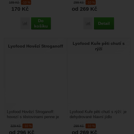
189
Kč
-10 %
299
Kč
-10 %
bez umělých...
přípravu...
170
Kč
od 269
Kč
Do
Detail
Přidat 'Lyofood Krémová pórková polévka s cibulí, sýrem Peco
Přidat 'Lyofood Kuřecí T
košíku
Lyofood Kuře pěti chutí s
Lyofood Hovězí Stroganoff
rýží
Lyofood Hovězí Stroganoff:
Lyofood Kuře pěti chutí s rýží: je
hovezí s těstovinami penne je
dehydrované hlavní jídlo
dehydrované hlavní jídlo
upravované lyofilizací
329
Kč
-10 %
299
Kč
-10 %
upraveno lyofilizací...
(vymrazováním). Suroviny...
od 296
Kč
od 269
Kč