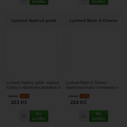
košíku
košíku
Lyofood Vepřový guláš
Lyofood Mash & Cheese
Lyofood Vepřový guláš: vepřové
Lyofood Mash & Cheese:
kostky s rajčatovým protlakem a
bramborová kaše v kombinaci s
směsí zeleniny. Využijete ho na
výběrem těch nejkvalitnějších
359
Kč
-10 %
249
Kč
-10 %
cestách,...
sýrů spolu s ručně...
323
Kč
224
Kč
Do
Do
Přidat 'Lyofood Vepřový guláš' k porovnání
Přidat 'Lyofood Mash &a
košíku
košíku