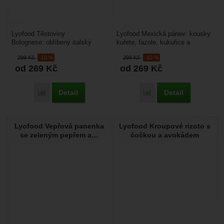
Lyofood Těstoviny
Lyofood Mexická pánev: kousky
Bolognese: oblíbený italský
kuřete, fazole, kukuřice a
pokrm s mletým masem v
zelenina s bílou rýží. Kořeněné.
299
Kč
-10 %
299
Kč
-10 %
rajčatové omáčce s penne.
Využijete ho...
od 269
Kč
od 269
Kč
Využijete...
Detail
Detail
Přidat 'Lyofood Těstoviny Bolognese' k porovnání
Přidat 'Lyofood Mexická 
Lyofood Vepřová panenka
Lyofood Kroupové rizoto s
se zeleným pepřem a…
čočkou a avokádem