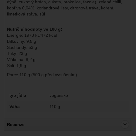
dýně, cukrový hrách, cuketa, brokolice, fazole), zelené chilli,
kopřiva 0,04%, koriandrové listy, citronová tráva, koření,
limetková šťáva, sůl
Nutriční hodnoty ve 100 g:
Energie: 1973 kJ/472 kcal
Bílkoviny: 9,5 g
Sacharidy: 53 g
Tuky: 23 g
Vláknina: 8,2 g
Soli: 1,9 g
Porce 110 g (500 g před vysušením)
Parametry
typ jídla
veganské
Váha
110 g
Recenze
Pro vkládání recenzí je nutné se přihlásit.