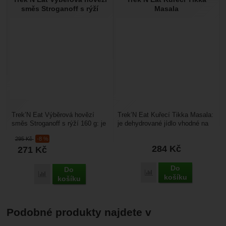
směs Stroganoff s rýží
Masala
Trek’N Eat Výběrová hovězí
Trek’N Eat Kuřecí Tikka Masala:
směs Stroganoff s rýží 160 g: je
je dehydrované jídlo vhodné na
cestovní strava, je vhodné na
cestování s kompletním
295
Kč
-8 %
cestování s...
vybavením v batohu....
284
Kč
271
Kč
Do
Do
Porovnat
Porovnat
košíku
košíku
Podobné produkty najdete v