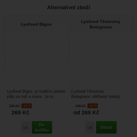
Alternativní zboží
Recenze
Lyofood Těstoviny
Nebyla přidána žádná recenze.
Lyofood Bigos
Bolognese
Lyofood Bigos: je tradiční polské
Lyofood Těstoviny
jídlo ze zelí a masa. Je to
Bolognese: oblíbený italský
expediční strava upravena
pokrm s mletým masem v
299
Kč
-10 %
299
Kč
-10 %
lyofilizací (vymrazováním)....
rajčatové omáčce s penne.
269
Kč
od 269
Kč
Využijete...
Do
Detail
Porovnat
Porovnat
košíku