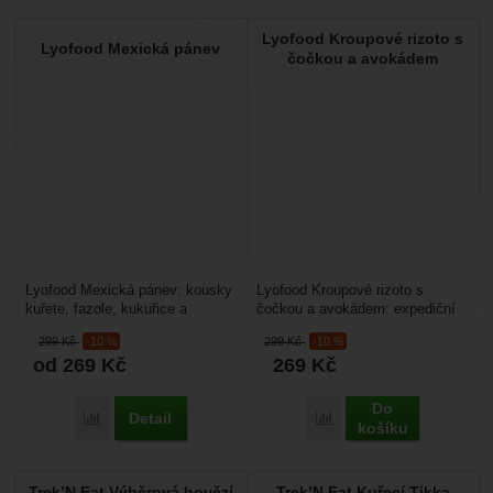
Lyofood Kroupové rizoto s
Lyofood Mexická pánev
čočkou a avokádem
Lyofood Mexická pánev: kousky
Lyofood Kroupové rizoto s
kuřete, fazole, kukuřice a
čočkou a avokádem: expediční
zelenina s bílou rýží. Kořeněné.
jídlo vhodné pro vegany, je
299
Kč
-10 %
299
Kč
-10 %
Využijete ho...
vyrobeno ze 100% přírodních...
od 269
Kč
269
Kč
Do
Detail
Porovnat
Porovnat
košíku
Trek’N Eat Výběrová hovězí
Trek’N Eat Kuřecí Tikka