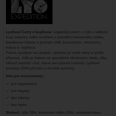
Lyofood Curry s kopřivou:
veganský pokrm z rýže s velkými
kusy zeleniny zalité omáčkou z jemného kokosového mléka,
limetkovou šťávou a jemným chilli, koriandrem, citrónovou
trávou a kopřivou.
Pokrm využijete na cestách, výhodou je nízká váha a rychlá
příprava. Jídlo je baleno ve speciálním hliníkovém obalu, díky
němuž neztrácí chuť, barvu ani výživné hodnoty. Lyofood
používá 100% přírodní a čerstvé suroviny.
Info pro konzumenty:
pro vegetariány
pro vegany
bez laktózy
bez lepku
Složení:
rýže 28%, kokosové mléko 25%, zelenina(mrkev,