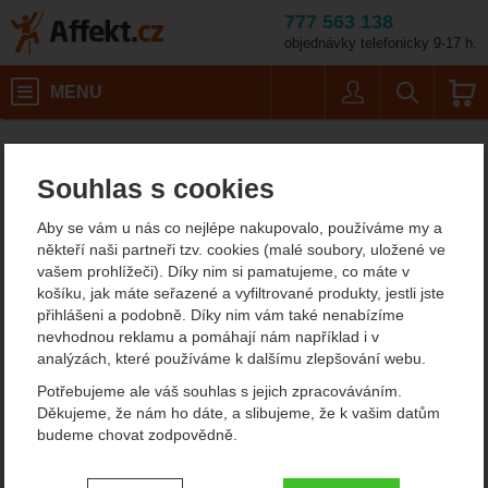
777 563 138
objednávky telefonicky 9-17 h.
Košík
MENU
Uživatel
Vyhledáván
Lyofood Curry s
Potřeby na vaření
Expediční jídlo
Affekt.cz
Kempování
Dehydrované hlavní jídlo
Souhlas s cookies
Lyofood Curry s kopřivou
Aby se vám u nás co nejlépe nakupovalo, používáme my a
dehydrované hlavní jídlo
někteří naši partneři tzv. cookies (malé soubory, uložené ve
vašem prohlížeči). Díky nim si pamatujeme, co máte v
košíku, jak máte seřazené a vyfiltrované produkty, jestli jste
přihlášeni a podobně. Díky nim vám také nenabízíme
Fotografie
nevhodnou reklamu a pomáhají nám například i v
analýzách, které používáme k dalšímu zlepšování webu.
Potřebujeme ale váš souhlas s jejich zpracováváním.
Děkujeme, že nám ho dáte, a slibujeme, že k vašim datům
budeme chovat zodpovědně.
Nastavení souhlasů s kategoriemi