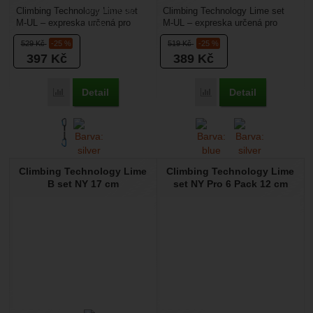
Climbing Technology Lime set
Climbing Technology Lime set
M-UL – expreska určená pro
M-UL – expreska určená pro
sportovně orientované lezce,
sportovně orientované lezce,
529
Kč
-25 %
519
Kč
-25 %
kteří hledají nízkou...
kteří hledají nízkou...
397
Kč
389
Kč
Detail
Detail
Přidat 'Climbing Technology Lime set M-UL 17 cm' k porovn
Přidat 'Climbing Techno
Climbing Technology Lime
Climbing Technology Lime
B set NY 17 cm
set NY Pro 6 Pack 12 cm