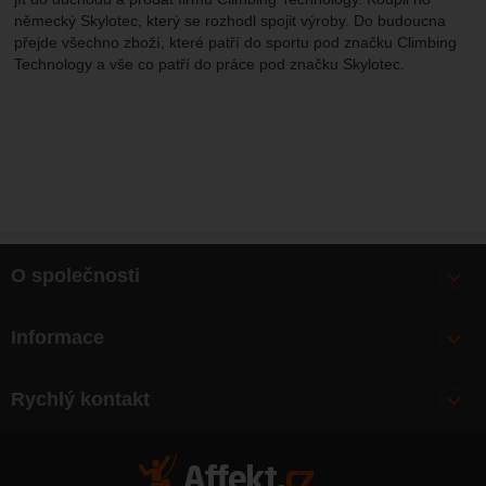
německý Skylotec, který se rozhodl spojit výroby. Do budoucna
přejde všechno zboží, které patří do sportu pod značku Climbing
Technology a vše co patří do práce pod značku Skylotec.
O společnosti
Bonusy
Informace
O nás
Doprava
Články
Rychlý kontakt
Výměna, vrácení zboží
Mapa webu
Obchodní podmínky
Zásady ochrany osobních údajů