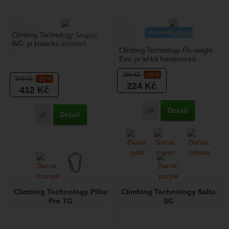
ultralehké zboží
Climbing Technology Snappy
WG: je klasická duralová
Climbing Technology Fly-weight
karabina s dvoupolohovou
Evo: je lehká horolezecká
pojistkou. Povrchová úprava...
karabina, která se ideálně hodí
299
Kč
-25 %
pro využití...
549
Kč
-25 %
224
Kč
412
Kč
Detail
Přidat 'Climbing Techno
Detail
Přidat 'Climbing Technology Snappy WG' k porovnání
Climbing Technology Pillar
Climbing Technology Salto
Pro TG
SG