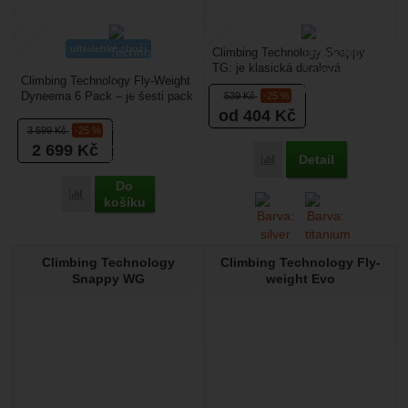
ultralehké zboží
Climbing Technology Snappy
TG: je klasická duralová
Climbing Technology Fly-Weight
karabina s třípolohovou
Dyneema 6 Pack – je šesti pack
539
Kč
-25 %
pojistkou. Pojistka je
ultralight expresek s drátěným
od 404
Kč
automatická,...
zámkem vhodné...
3 599
Kč
-25 %
2 699
Kč
Detail
Přidat 'Climbing Techno
Do
Přidat 'Climbing Technology Fly-Weight Evo set UL 6 Pack' 
košíku
Climbing Technology
Climbing Technology Fly-
Snappy WG
weight Evo