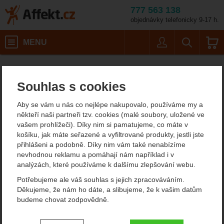
777 563 138
objednávky telefonicky 9-17 h.
Košík
MENU
Uživatel
Vyhledáván
Horolezecké vybavení Climbing Technology
Affekt.cz
Vybavení
Souhlas s cookies
Climbing Technology -
Aby se vám u nás co nejlépe nakupovalo, používáme my a
vybavení pro sportovní
někteří naši partneři tzv. cookies (malé soubory, uložené ve
vašem prohlížeči). Díky nim si pamatujeme, co máte v
lezení i alpinismus
košíku, jak máte seřazené a vyfiltrované produkty, jestli jste
přihlášeni a podobně. Díky nim vám také nenabízíme
Jeden za zajímavých výrobců horolezeckého vybavení je Climbing
nevhodnou reklamu a pomáhají nám například i v
Technology, který sídlí v okolí jezera Como v severní Itálii. V
analýzách, které používáme k dalšímu zlepšování webu.
minulosti vyráběli zboží, například karabiny, expresky nebo jumary
Potřebujeme ale váš souhlas s jejich zpracováváním.
pro jiné věhlasné firmy z oboru, např. Mammut nebo i náš Singing
Děkujeme, že nám ho dáte, a slibujeme, že k vašim datům
Rock nebo Ocún. Ale v okamžiku, kdy tyto firmy začaly přenouvat
budeme chovat zodpovědně.
výrobu do Asie Climbing Technology začal vyrábět horolezecké
vybavení pod svou značkou.
Nastavení souhlasů s kategoriemi