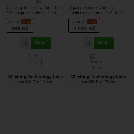
Climbing Technology Lime B set
6 pack expresek Climbing
NY – expreska s keylockem,
Technology Lime set NY Pro 6
který usnadní vycvakávání
ks – jsou robustní expresky,
519
Kč
-25 %
3 349
Kč
-25 %
expresek v převisech....
které budí důvěru...
389
Kč
2 512
Kč
Detail
Detail
Přidat 'Climbing Technology Lime B set NY 17 cm' k porovn
Přidat 'Climbing Techno
Climbing Technology Lime
Climbing Technology Lime
set NY Pro 12 cm
set NY Pro 17 cm