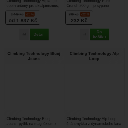
Climbing Technology Arpia - je
Climbing Technology Pure
cepín určený pro skialpinismus,
Crunch 200 g – je sypané
freeride nebo ledovcovou
magnézium o váze 200 g určená
2 449
Kč
-25 %
299
Kč
-22 %
turistiku. Má...
pro vysušení prstů a...
od 1 837
Kč
232
Kč
Do
Detail
Přidat 'Climbing Technology Arpia' k porovnání
Přidat 'Climbing Techno
košíku
Climbing Technology Bluej
Climbing Technology Alp
Jeans
Loop
Climbing Technology Bluej
Climbing Technology Alp Loop:
Jeans: pytlík na magnézium z
šitá smyčka z dynamického lana