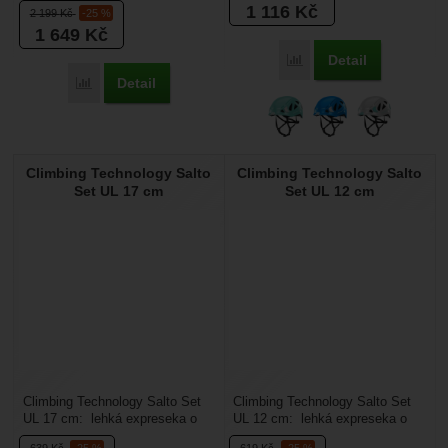
1 116
Kč
2 199
Kč
-25 %
1 649
Kč
Detail
Přidat 'Climbing Technol
Detail
Přidat 'Climbing Technology Avista' k porovnání
Climbing Technology Salto
Climbing Technology Salto
Set UL 17 cm
Set UL 12 cm
Climbing Technology Salto Set
Climbing Technology Salto Set
UL 17 cm: lehká expreseka o
UL 12 cm: lehká expreseka o
délce 17 cm. Karabiny mají
délce 12 cm. Karabiny mají