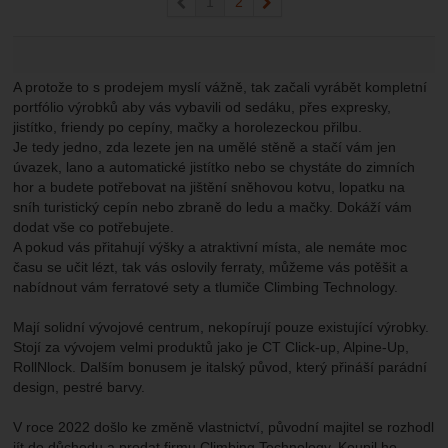
předchozí
1
2
následující
A protože to s prodejem myslí vážně, tak začali vyrábět kompletní
portfólio výrobků aby vás vybavili od sedáku, přes expresky,
jistítko, friendy po cepíny, mačky a horolezeckou přilbu.
Je tedy jedno, zda lezete jen na umělé stěně a stačí vám jen
úvazek, lano a automatické jistítko nebo se chystáte do zimních
hor a budete potřebovat na jištění sněhovou kotvu, lopatku na
sníh turistický cepín nebo zbraně do ledu a mačky. Dokáží vám
dodat vše co potřebujete.
A pokud vás přitahují výšky a atraktivní místa, ale nemáte moc
času se učit lézt, tak vás oslovily ferraty, můžeme vás potěšit a
nabídnout vám ferratové sety a tlumiče Climbing Technology.
Mají solidní vývojové centrum, nekopírují pouze existující výrobky.
Stojí za vývojem velmi produktů jako je CT Click-up, Alpine-Up,
RollNlock. Dalším bonusem je italský původ, který přináší parádní
design, pestré barvy.
V roce 2022 došlo ke změně vlastnictví, původní majitel se rozhodl
jít do důchodu a prodat firmu Climbing Technology. Koupil ho