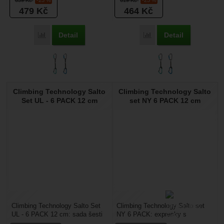
639
Kč
-25 %
619
Kč
-25 %
zámek typu key...
zámek typu key...
479
Kč
464
Kč
Detail
Detail
Přidat 'Climbing Technology Salto Set UL 17 cm' k porovnán
Přidat 'Climbing Techno
Climbing Technology Salto
Climbing Technology Salto
Set UL - 6 PACK 12 cm
set NY 6 PACK 12 cm
Climbing Technology Salto Set
Climbing Technology Salto set
UL - 6 PACK 12 cm: sada šesti
NY 6 PACK: expresky s
lehkých expresek o délce 12 cm.
keylockem, který usnadní