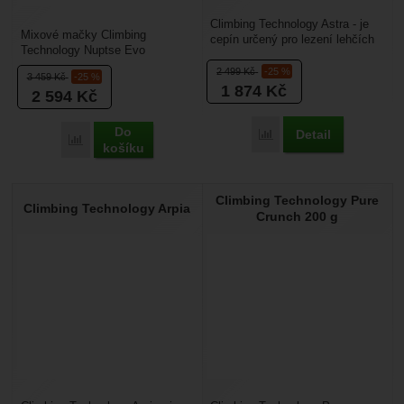
Climbing Technology Astra - je
Mixové mačky Climbing
cepín určený pro lezení lehčích
Technology Nuptse Evo
kuloárů, ledovcovou turistiku,
Automatic – dvanáctihroté
nebo skialpinismus....
2 499
Kč
-25 %
3 459
Kč
-25 %
mačky vhodné pro lezení
1 874
Kč
2 594
Kč
firnových...
Do
Detail
Přidat 'Climbing Technol
Přidat 'Climbing Technology Nuptse Evo Automatic + obal' k
košíku
Climbing Technology Pure
Climbing Technology Arpia
Crunch 200 g