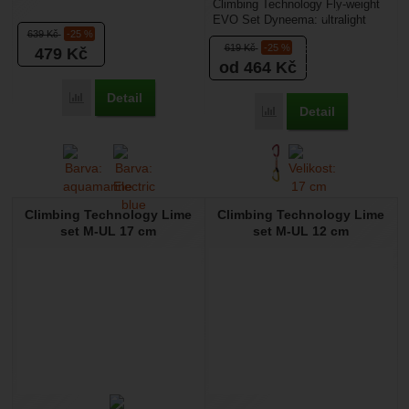
Climbing Technology Fly-weight
keylockem, který usnadní
EVO Set Dyneema: ultralight
vycvakávání expresek...
639
Kč
-25 %
expreska s drátěným zámkem
619
Kč
-25 %
479
Kč
vhodná pro sportovní...
od 464
Kč
Detail
Přidat 'Climbing Technology Salto set NY 17 cm' k porovnání
Detail
Přidat 'Climbing Techno
Climbing Technology Lime
Climbing Technology Lime
set M-UL 17 cm
set M-UL 12 cm