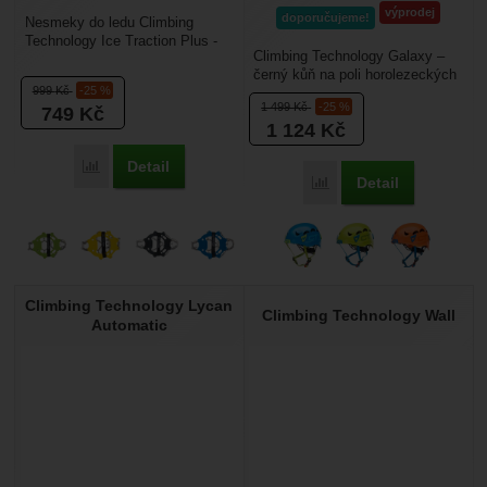
výprodej
doporučujeme!
Nesmeky do ledu Climbing
Technology Ice Traction Plus -
Climbing Technology Galaxy –
mají hroty z nerezové oceli v
černý kůň na poli horolezeckých
oblasti pod podrážkou,...
999
Kč
-25 %
přileb. Je zajímavá i pro lezce
1 499
Kč
-25 %
749
Kč
s větší...
1 124
Kč
Detail
Přidat 'Climbing Technology Ice Traction Plus' k porovnání
Detail
Přidat 'Climbing Technol
Climbing Technology Lycan
Climbing Technology Wall
Automatic