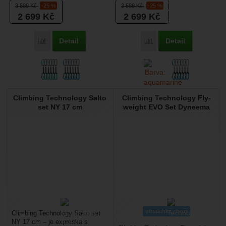
3 599
Kč
-25 %
3 599
Kč
-25 %
Karabiny...
vycvakávání expresek v
2 699
Kč
2 699
Kč
převisech....
Detail
Detail
Přidat 'Climbing Technology Salto Set UL - 6 PACK 12 cm' k
Přidat 'Climbing Techno
Climbing Technology Salto
Climbing Technology Fly-
set NY 17 cm
weight EVO Set Dyneema
ultralehké zboží
Climbing Technology Salto set
NY 17 cm – je expreska s