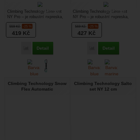
Climbing Technology Lime set
Climbing Technology Lime set
NY Pro – je robustní expreska,
NY Pro – je robustní expreska,
které budí důvěru v případě
které budí důvěru v případě
559
Kč
-25 %
569
Kč
-25 %
delšího pádu....
delšího pádu....
419
Kč
427
Kč
Detail
Detail
Přidat 'Climbing Technology Lime set NY Pro 12 cm' k porov
Přidat 'Climbing Techno
Climbing Technology Snow
Climbing Technology Salto
Flex Automatic
set NY 12 cm