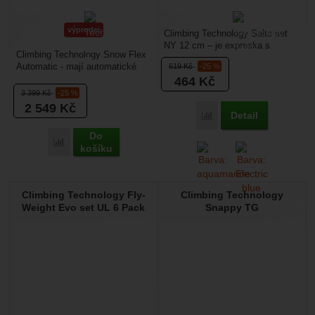
výprodej
Climbing Technology Salto set
NY 12 cm – je expreska s
Climbing Technology Snow Flex
keylockem, který usnadní
Automatic - mají automatické
619
Kč
-25 %
vycvakávání expresek...
vázání - hodí se na boty se
464
Kč
žlábkem v přední...
3 399
Kč
-25 %
2 549
Kč
Detail
Přidat 'Climbing Technol
Do
Přidat 'Climbing Technology Snow Flex Automatic' k porovná
košíku
Climbing Technology Fly-
Climbing Technology
Weight Evo set UL 6 Pack
Snappy TG