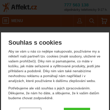
777 563 138
objednávky telefonicky 9-17 h.
Košík
MENU
Uživatel
Vyhledáván
Velikost: M–L /
Horolezecké vybavení
Horolezecké sedáky
Dámské sedáky
Affekt.cz
Vybavení
Climbing Technology Anthea
Souhlas s cookies
Climbing Technology
Aby se vám u nás co nejlépe nakupovalo, používáme my a
Anthea
někteří naši partneři tzv. cookies (malé soubory, uložené ve
vašem prohlížeči). Díky nim si pamatujeme, co máte v
košíku, jak máte seřazené a vyfiltrované produkty, jestli jste
přihlášeni a podobně. Díky nim vám také nenabízíme
Fotografie
nevhodnou reklamu a pomáhají nám například i v
analýzách, které používáme k dalšímu zlepšování webu.
Potřebujeme ale váš souhlas s jejich zpracováváním.
Děkujeme, že nám ho dáte, a slibujeme, že k vašim datům
budeme chovat zodpovědně.
Nastavení souhlasů s kategoriemi