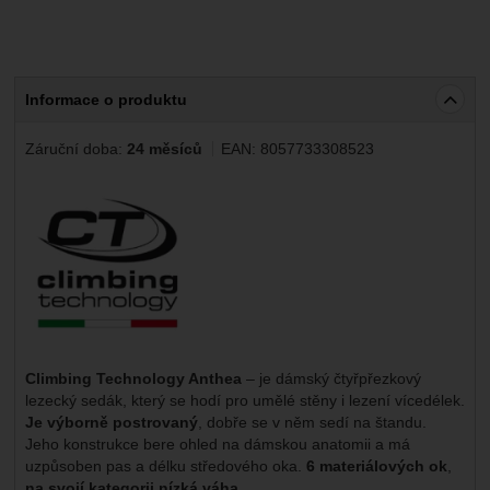
Informace o produktu
Záruční doba:
24 měsíců
EAN:
8057733308523
Výrobce:
Climbing Technology Anthea
– je dámský čtyřpřezkový
lezecký sedák, který se hodí pro umělé stěny i lezení vícedélek.
Je výborně postrovaný
, dobře se v něm sedí na štandu.
Jeho konstrukce bere ohled na dámskou anatomii a má
uzpůsoben pas a délku středového oka.
6 materiálových ok
,
na svojí kategorii nízká váha
.