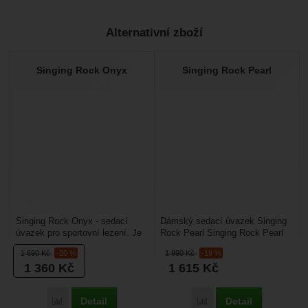
Alternativní zboží
Singing Rock Onyx
Singing Rock Pearl
Singing Rock Onyx - sedací
Dámský sedací úvazek Singing
úvazek pro sportovní lezení. Je
Rock Pearl Singing Rock Pearl
konstruován s ohledem na
je všestranný dámský úvazek,
1 690
Kč
-20 %
1 990
Kč
-19 %
pohodlí, proto má...
který se cítí...
1 360
Kč
1 615
Kč
Detail
Detail
Porovnat
Porovnat