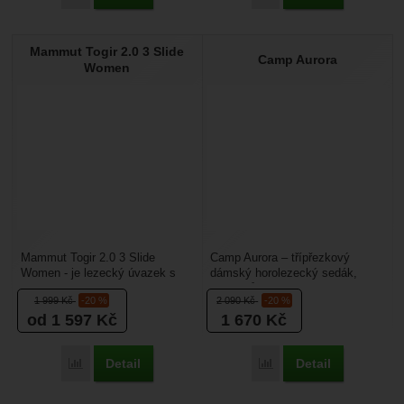
Mammut Togir 2.0 3 Slide
Camp Aurora
Women
Mammut Togir 2.0 3 Slide
Camp Aurora – třípřezkový
Women - je lezecký úvazek s
dámský horolezecký sedák,
dámskou konstrukcí. Hodí se na
který můžete nastavit v pase a
1 999
Kč
-20 %
2 090
Kč
-20 %
lezení sportovních...
na nohavičkách. Je...
od 1 597
Kč
1 670
Kč
Detail
Detail
Porovnat
Porovnat