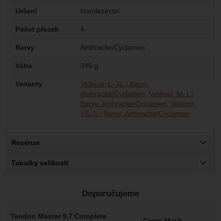
Určení
Horolezectví
Počet přezek
4
Barvy
Anthracite/Cyclamen
Váha
345 g
Varianty
Velikost: L–XL / Barvy:
Anthracite/Cyclamen
Velikost: M–L /
Barvy: Anthracite/Cyclamen
Velikost:
XS–S / Barvy: Anthracite/Cyclamen
Recenze
Pro vkládání recenzí je nutné se přihlásit.
Tabulky velikostí
Recenze
Doporučujeme
Nebyla přidána žádná recenze.
Tendon Master 9,7 Complete
Camp Matik