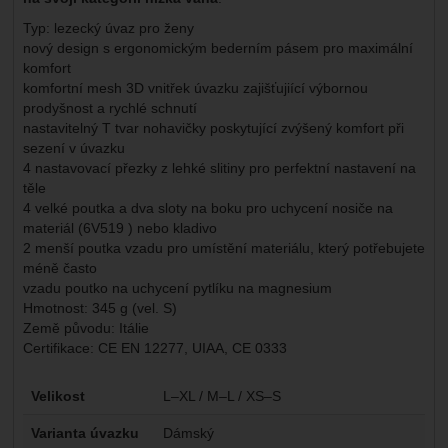
Typ: lezecký úvaz pro ženy
nový design s ergonomickým bederním pásem pro maximální
komfort
komfortní mesh 3D vnitřek úvazku zajišťujiící výbornou
prodyšnost a rychlé schnutí
nastavitelný T tvar nohavičky poskytující zvýšený komfort při
sezení v úvazku
4 nastavovací přezky z lehké slitiny pro perfektní nastavení na
těle
4 velké poutka a dva sloty na boku pro uchycení nosiče na
materiál (6V519 ) nebo kladivo
2 menší poutka vzadu pro umístění materiálu, který potřebujete
méně často
vzadu poutko na uchycení pytlíku na magnesium
Hmotnost: 345 g (vel. S)
Země původu: Itálie
Certifikace: CE EN 12277, UIAA, CE 0333
Parametry
Velikost
L–XL / M–L / XS–S
Varianta úvazku
Dámský