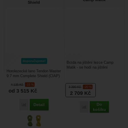
Shield
doporučujeme!
Brzda na jištění lezce Camp
Matik - se hodí na jištění
Horolezecké lano Tendon Master
prvolezce i druholezce. Vhodné
9.7 mm Complete Shield (CIAP)
pro lana s průměrem...
Tendon Master 9.7 mm je
4 135
Kč
-15 %
vlajkovou lodí českého...
3 390
Kč
-20 %
od 3 515
Kč
2 709
Kč
Do
Detail
Porovnat
Porovnat
košíku