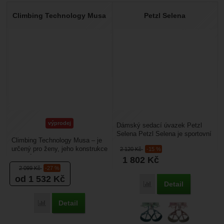
Climbing Technology Musa
Petzl Selena
výprodej
Dámský sedací úvazek Petzl
Selena Petzl Selena je sportovní
Climbing Technology Musa – je
sedací úvazek speciálně
určený pro ženy, jeho konstrukce
2 120
Kč
-15 %
navržený tak, aby...
je uzpůsobena žensky postavě.
1 802
Kč
Tento dámský...
2 099
Kč
-27 %
od 1 532
Kč
Detail
Porovnat
Detail
Porovnat