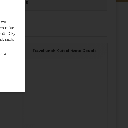
-
g
tzv.
 co máte
e dostupnosti
bně. Díky
alýzách,
ýží Single
Travellunch Kuřecí rizoto Double
e, a
uktů a
ste se s