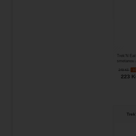
Trek’N Eat
smetanou a
a sbaliteln
249
Kč
-1
223
K
Trek