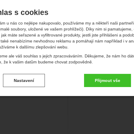
-
Kč
las s cookies
typ jídla
typ jídla
brazit
- Zobrazit
ám u nás co nejlépe nakupovalo, používáme my a někteří naši partneři 
(malé soubory, uložené ve vašem prohlížeči). Díky nim si pamatujeme,
vější
Nejlevnější
Nejdražší
Od nejprodávanějších
Podl
 jak máte seřazené a vyfiltrované produkty, jestli jste přihlášeni a podo
také nenabízíme nevhodnou reklamu a pomáhají nám například i v an
kty
užíváme k dalšímu zlepšování webu.
it to Eat Kuře Fajita s rýží
Travellunch Kuře Korma kari s r
eme ale váš souhlas s jejich zpracováváním. Děkujeme, že nám ho dát
e, že k vašim datům budeme chovat zodpovědně.
vení souhlasů s kategoriemi cookies
Nastavení
Přijmout vše
.
ké
-
bez těchto cookies náš web nebude fungovat
ické
AKTIVNÍ
brazit
é cookies umožňují váš průchod nákupním košíkem, porovnávání prod
zbytné funkce.
ční a rozšířené funkce
-
abyste nemuseli vše nastavovat znovu a aby
renční a rozšířené funkce
.
li spojit např. pomocí chatu
eno