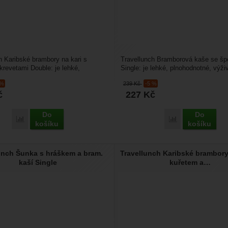
h Karibské brambory na kari s
Travellunch Bramborová kaše se š
krevetami Double: je lehké,
Single: je lehké, plnohodnotné, výži
né, výživné a...
chutné jídlo...
 %
239
Kč
-5 %
č
227
Kč
Do
Do
Přidat 'Travellunch Karibské brambory na kari s kuřetem a krevetami
Přidat 'Travellu
košíku
košíku
unch Šunka s hráškem a bram.
Travellunch Karibské brambory
kaší Single
kuřetem a…