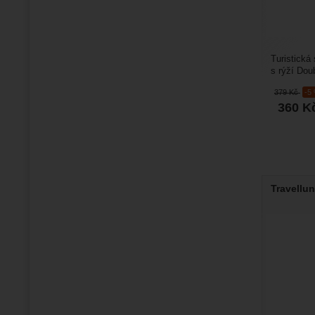
Turistická
s rýží Dou
v balíčku a
379
Kč
-5
360
K
Travellun