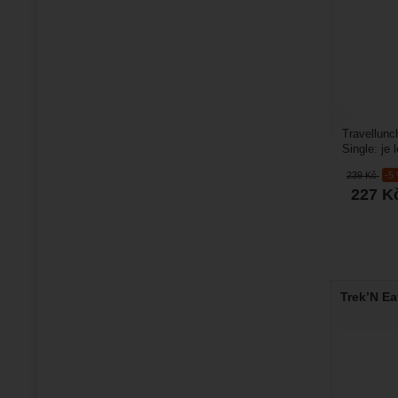
Travellunc
Single: je
chutné jídl
239
Kč
-5
227
K
Trek’N Ea