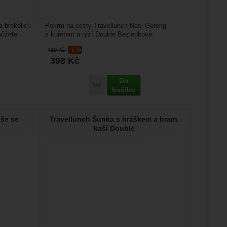
 brokolicí:
Pokrm na cesty Travellunch Nasi Goreng
můžete
s kuřetem a rýží Double Bezlepkové:
Travellunch je po celé Evropě...
419
Kč
-5 %
398
Kč
Do
 Eat Losos s těstovinami a brokolicí' k porovnání
Přidat 'Travellunch Nasi Goreng s kuřetem 
košíku
aše se
Travellunch Šunka s hráškem a bram.
kaší Double