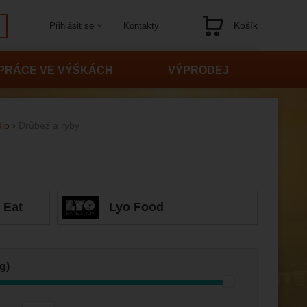
Košík
Kontakty
Přihlásit se
Navigace
PRÁCE VE VÝŠKÁCH
VÝPRODEJ
dlo
Drůbež a ryby
 Eat
Lyo Food
g)