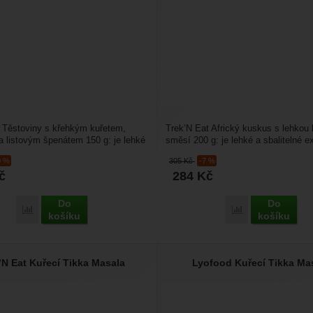
 Těstoviny s křehkým kuřetem,
Trek’N Eat Africký kuskus s lehkou 
 listovým špenátem 150 g: je lehké
směsí 200 g: je lehké a sbalitelné e
é expediční...
jídlo pro cesty,...
0 %
305
Kč
-7 %
č
284
Kč
Do
Do
Přidat 'Trek’N Eat Těstoviny s křehkým kuřetem, smetanou a listový
Přidat 'Trek’N Ea
košíku
košíku
’N Eat Kuřecí Tikka Masala
Lyofood Kuřecí Tikka Ma