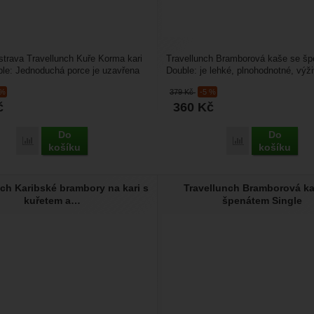
 strava Travellunch Kuře Korma kari
Travellunch Bramborová kaše se š
ble: Jednoduchá porce je uzavřena
Double: je lehké, plnohodnotné, výž
si...
velmi chutné jídlo...
 %
379
Kč
-5 %
č
360
Kč
Do
Do
Přidat 'Travellunch Kuře Korma kari s rýží Double' k porovnání
Přidat 'Travellu
košíku
košíku
ch Karibské brambory na kari s
Travellunch Bramborová k
kuřetem a…
špenátem Single