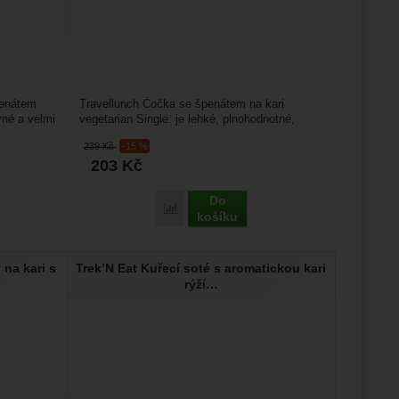
penátem
Travellunch Čočka se špenátem na kari
vné a velmi
vegetarian Single: je lehké, plnohodnotné,
výživné a velmi chutné...
239
Kč
-15 %
203
Kč
Do
 Double' k porovnání
nch Bramborová kaše se špenátem Single' k porovnání
Přidat 'Travellunch Čočka se špenátem na k
košíku
 na kari s
Trek’N Eat Kuřecí soté s aromatickou kari
rýží…