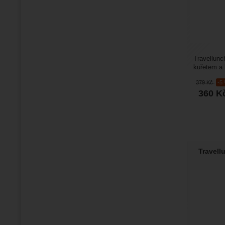
Travellunc
kuřetem a 
plnohodnot
379
Kč
-5
360
K
Travell