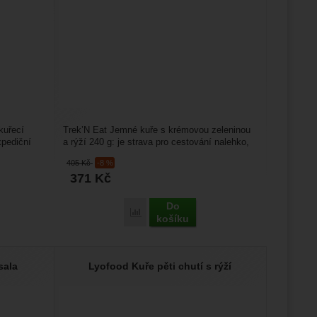
kuřecí
Trek’N Eat Jemné kuře s krémovou zeleninou
xpediční
a rýží 240 g: je strava pro cestování nalehko,
kdy máte vymražené...
405
Kč
-8 %
371
Kč
Do
m špenátem' k porovnání
t Africký kuskus s lehkou kuřecí směsí' k porovnání
Přidat 'Trek’N Eat Jemné kuře s krémovou z
košíku
sala
Lyofood Kuře pěti chutí s rýží