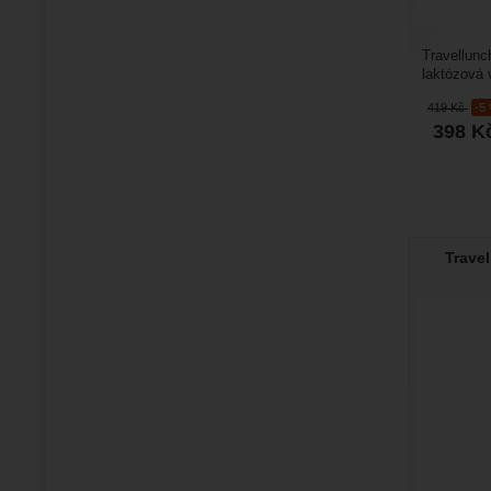
Travellunc
laktózová 
jídla s kou
419
Kč
-5
398
K
Travel