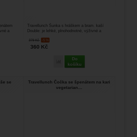
penátem
Travellunch Šunka s hráškem a bram. kaší
ivné a
Double: je lehké, plnohodnotné, výživné a
velmi chutné jídlo...
379
Kč
-5 %
360
Kč
Do
nch Bramborová kaše se špenátem Double' k porovnání
Přidat 'Travellunch Šunka s hráškem a bram
košíku
aše se
Travellunch Čočka se špenátem na kari
vegetarian…