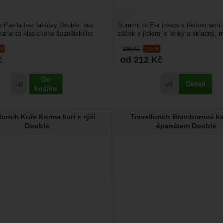
h Paella bez laktózy Double: bez
Summit to Eat Losos s těstovinami a
varianta klasického španělského
sáček s jídlem je lehký a skladný, 
sky kuřete,...
cestovat bez...
 %
236
Kč
-10 %
č
od 212
Kč
Do
Detail
Přidat 'Travellunch Paella bez laktózy Double' k porovnání
Přidat 'Summit to
košíku
lunch Kuře Korma kari s rýží
Travellunch Bramborová k
Double
špenátem Double