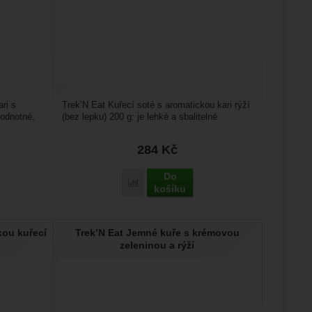
ri s
Trek’N Eat Kuřecí soté s aromatickou kari rýží
hodnotné,
(bez lepku) 200 g: je lehké a sbalitelné
expediční jídlo...
284
Kč
Do
Přidat 'Trek’N Eat Kuřecí soté s aromaticko
ch Karibské brambory na kari s kuřetem a krevetami Single' k porovnání
košíku
kou kuřecí
Trek’N Eat Jemné kuře s krémovou
zeleninou a rýží