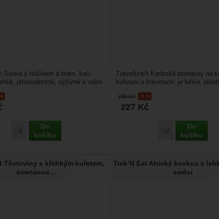
h Šunka s hráškem a bram. kaší
Travellunch Karibské brambory na ka
 lehké, plnohodnotné, výživné a velmi
kuřetem a krevetami: je lehké, plno
o...
výživné a velmi...
 %
239
Kč
-5 %
č
227
Kč
Do
Do
Přidat 'Travellunch Šunka s hráškem a bram. kaší Single' k porovnání
Přidat 'Travellun
košíku
košíku
t Těstoviny s křehkým kuřetem,
Trek’N Eat Africký kuskus s leh
smetanou…
směsí