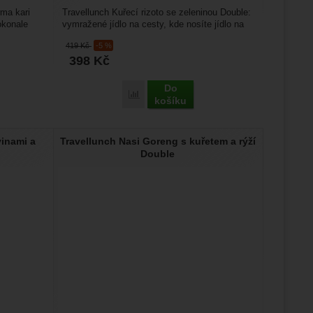
rma kari
Travellunch Kuřecí rizoto se zeleninou Double:
dokonale
vymražené jídlo na cesty, kde nosíte jídlo na
žeme si
zádech a...
419
Kč
-5 %
ožní
.
epšovat
398
Kč
Do
ch Kuře Korma kari s rýží Single' k porovnání
Přidat 'Travellunch Kuřecí rizoto Double' 
košíku
ampaní.
ránek.
vinami a
Travellunch Nasi Goreng s kuřetem a rýží
že
Double
brazit
stran.