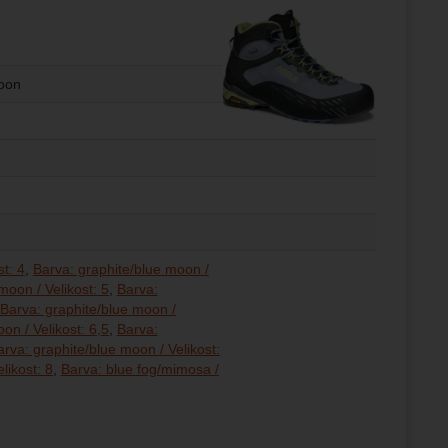
moon
t: 4
Barva: graphite/blue moon /
moon / Velikost: 5
Barva:
Barva: graphite/blue moon /
on / Velikost: 6,5
Barva:
arva: graphite/blue moon / Velikost:
likost: 8
Barva: blue fog/mimosa /
 Velikost: 4,5
 Velikost: 5
 Velikost: 5,5
 Velikost: 6
 Velikost: 6,5
 Velikost: 7
 Velikost: 7,5
 Velikost: 8