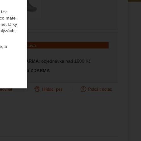
edující
tzv.
 co máte
bně. Díky
alýzách,
t se již neprodává.
e, a
prava ČR ZDARMA
: objednávka nad 1600 Kč
měna velikosti ZDARMA
orovnat
Hlídací pes
Položit dotaz
uktů a
ste se s