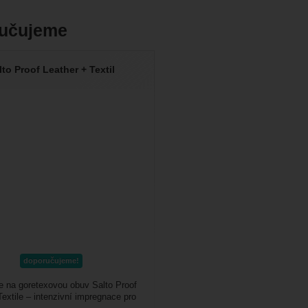
učujeme
lto Proof Leather + Textil
doporučujeme!
 na goretexovou obuv Salto Proof
Textile – intenzivní impregnace pro