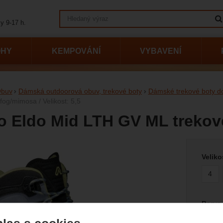
Vyhledávání
y 9-17 h.
OHY
KEMPOVÁNÍ
VYBAVENÍ
buv
Dámská outdoorová obuv, trekové boty
Dámské trekové boty do 
fog/mimosa / Velikost: 5,5
o Eldo Mid LTH GV ML trekov
Vyberte
afie
Veliko
4
Barva