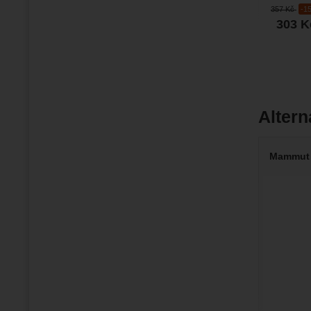
koženou i t
357
Kč
-1
303
K
Altern
Mammut 