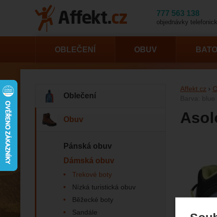
777 563 138
objednávky telefonick
OBLEČENÍ
OBUV
BAT
Affekt.cz
O
Oblečení
Barva: blue 
Asol
Obuv
Pánská obuv
Fotogr
Dámská obuv
Trekové boty
Nízká turistická obuv
Běžecké boty
Sandále