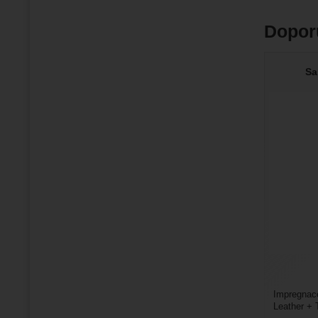
Dopor
Sa
Impregnace
Leather + 