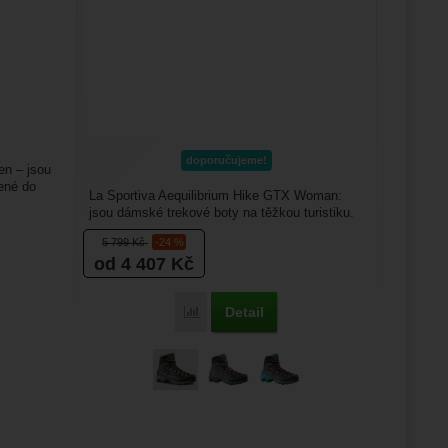
doporučujeme!
n – jsou
ené do
La Sportiva Aequilibrium Hike GTX Woman:
jsou dámské trekové boty na těžkou turistiku.
Svršek je z oděruvzdorné...
5 799
Kč
-24 %
od 4 407
Kč
Detail
Porovnat