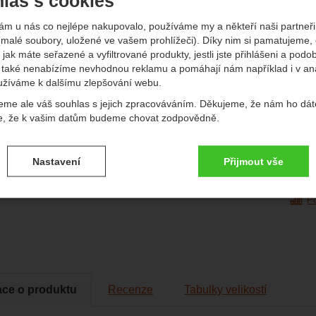
las s cookies
edchozí
násl
ám u nás co nejlépe nakupovalo, používáme my a někteří naši partneři 
(malé soubory, uložené ve vašem prohlížeči). Díky nim si pamatujeme,
 jak máte seřazené a vyfiltrované produkty, jestli jste přihlášeni a podo
také nenabízíme nevhodnou reklamu a pomáhají nám například i v an
užíváme k dalšímu zlepšování webu.
Produk
eme ale váš souhlas s jejich zpracováváním. Děkujeme, že nám ho dát
e, že k vašim datům budeme chovat zodpovědně.
Do
vení souhlasů s kategoriemi cookies
afie
Vý
Nastavení
Přijmout vše
.
ké
-
bez těchto cookies náš web nebude fungovat
ické
AKTIVNÍ
P
brazit
é cookies umožňují váš průchod nákupním košíkem, porovnávání prod
zbytné funkce.
ční a rozšířené funkce
-
abyste nemuseli vše nastavovat znovu a aby
renční a rozšířené funkce
.
li spojit např. pomocí chatu
eno
ace o produktu
Recenze
Tabulky velikostí