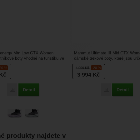
energy Mtn Low GTX Women:
Mammut Ultimate III Mid GTX Wome
níkové boty vhodné na turistiku ve
dámské trekové boty, které jsou urč
terénu. Jsou...
lehčího terénu, na...
-20 %
4 999
Kč
-20 %
Kč
3 994
Kč
Detail
Detail
Porovnat
Porovnat
é produkty najdete v