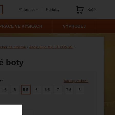
Košík
Kontakty
Přihlásit se
Navigace
PRÁCE VE VÝŠKÁCH
VÝPRODEJ
hor na turistiku
Asolo Eldo Mid LTH GV ML
é boty
 variantu
st
Tabulky velikostí
4,5
5
5,5
6
6,5
7
7,5
8