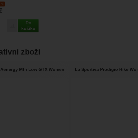
extilní...
5 %
č
Do
Porovnat
košíku
ativní zboží
Aenergy Mtn Low GTX Women
La Sportiva Prodigio Hike W