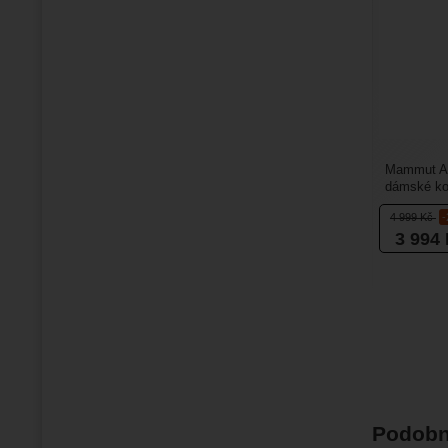
Mammut A
dámské kot
skalnatém 
4 999
Kč
3 994
Podobn