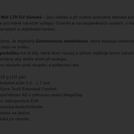
brazit
to cookies vám práci s naším webem dokážeme ještě zpříjemnit. Doká
vat vaše nastavení, mohou vám pomoci s vyplňováním formulářů, um
cké
-
abychom věděli, jak se na webu chováte, a mohli náš web dále zl
tické
azit služby jako je chat a podobně.
eno
 Mid LTH GV
dámské
– jsou měkké a při nošení pohodlné dámské kot
se pro méně náročné výšlapy. Oceníte je na nezpevěných cestách, v les
ferratách a obdobném terénu.
brazit
kies nám umožňují měření výkonu našeho webu i našich reklamních k
ožený. Je doplněný
Goretexovou membránou
, která zlepšuje vlastnos
omocí určujeme počet návštěv a zdroje návštěv našich internetových st
.
ngové
-
abychom vás neobtěžovali nevhodnou reklamou
 nebo ve sněhu.
tingové
kaná pomocí těchto cookies zpracováváme souhrnně a anonymně, tak
eno
 podrážka
má tři díly, které tlumí nárazy a přitom zajišťuje torzní tuho
chopni identifikovat konkrétní uživatele našeho webu.
avržený aby dobře držel při sestupu.
u obsázku proti okopání a poškození bot.
brazit
gové cookies používáme my nebo naši partneři, abychom vám mohli zo
15 g (1/2 pár)
bsahy nebo reklamy jak na našich stránkách, tak na stránkách třetích 
ěodolná kůže 1,5 - 1,7 mm
Gore-Tex® Extended Comfort
olo/Vibram AG s přilnavou směsí MegaGrip
v: mikroporézní EVA
tomická Asolo/Ortholite
ázka na špičce
ázka po obvodu