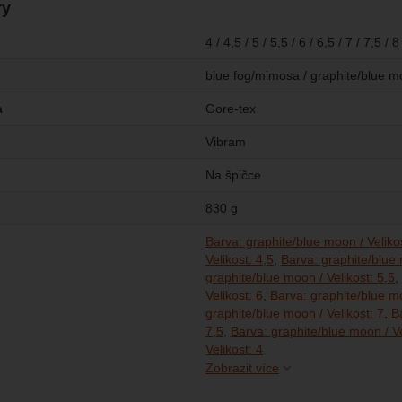
ry
4 / 4,5 / 5 / 5,5 / 6 / 6,5 / 7 / 7,5 / 8
blue fog/mimosa / graphite/blue 
a
Gore-tex
Vibram
Na špičce
830 g
Barva: graphite/blue moon / Velikos
Velikost: 4,5
Barva: graphite/blue 
graphite/blue moon / Velikost: 5,5
Velikost: 6
Barva: graphite/blue mo
graphite/blue moon / Velikost: 7
B
7,5
Barva: graphite/blue moon / Ve
Barva: blue fog/mimosa /
Barva: blue fog/mimosa /
Barva: blue fog/mimosa /
Barva: blue fog/mimosa /
Barva: blue fog/mimosa /
Barva: blue fog/mimosa /
Barva: blue fog/mimosa /
Barva: blue fog/mimosa /
Velikost: 4
Zobrazit více