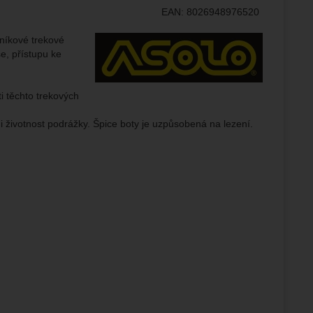
žeme si
EAN:
8026948976520
ožní
.
epšovat
Výrobce:
níkové trekové
e, přístupu ke
ampaní.
ti těchto trekových
ránek.
že
st i životnost podrážky. Špice boty je uzpůsobená na lezení.
brazit
stran.