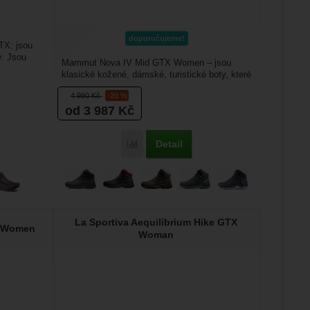
doporučujeme!
TX: jsou
y. Jsou
Mammut Nova IV Mid GTX Women – jsou
klasické kožené, dámské, turistické boty, které
jsou určené do lehčího...
4 990
Kč
-20 %
od 3 987
Kč
Detail
Porovnat
La Sportiva Aequilibrium Hike GTX
X Women
Woman