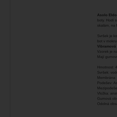
Zo
Díky těm
zapamato
Analyti
Analy
nám zobr
Povol
Asolo Eldo
boty. Hodí 
skalám, na 
Zo
Tyto coo
Svršek je k
Jejich p
Marketi
bot v mokru
Marke
Data zís
Povol
Vibramová
nejsme s
Vzorek je n
Mají gumovo
Zo
Marketin
Hmotnost: 4
vhodné o
Svršek: vod
Membrána: 
Podešev: As
Mezipodeše
Vložka: ana
Gumová obs
Odolná obs