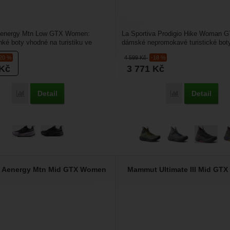
energy Mtn Low GTX Women:
La Sportiva Prodigio Hike Woman G
ké boty vhodné na turistiku ve
dámské nepromokavé turistické bot
terénu. Jsou vyrobené...
ideální pro použití...
-20 %
4 599
Kč
-18 %
Kč
3 771
Kč
Detail
Detail
Porovnat
Porovnat
Aenergy Mtn Mid GTX Women
Mammut Ultimate III Mid GT