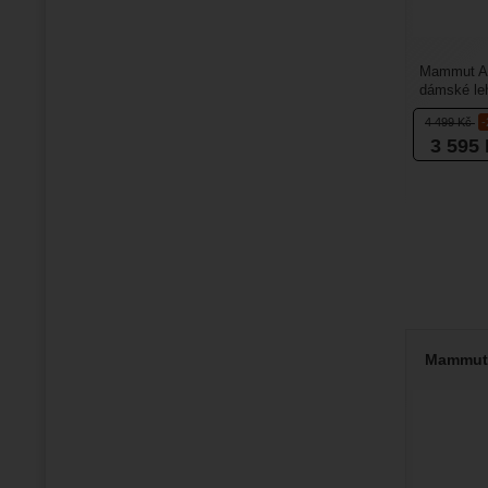
Mammut A
dámské leh
skalnatém 
4 499
Kč
3 595
Mammut 